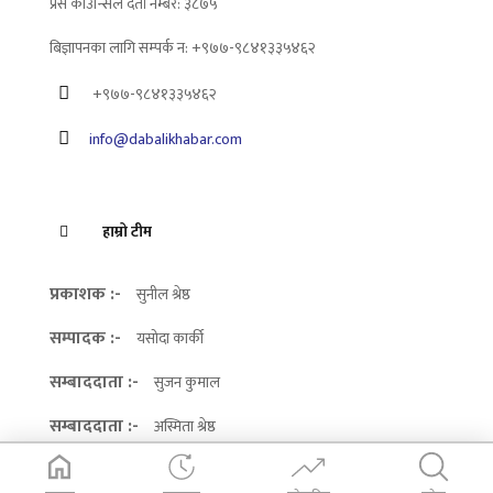
प्रेस काउन्सिल दर्ता नम्बर: ३८७५
बिज्ञापनका लागि सम्पर्क न: +९७७-९८४१३३५४६२
+९७७-९८४१३३५४६२
info@dabalikhabar.com
हाम्रो टीम
प्रकाशक :-
सुनील श्रेष्ठ
सम्पादक :-
यसोदा कार्की
सम्बाददाता :-
सुजन कुमाल
सम्बाददाता :-
अस्मिता श्रेष्ठ