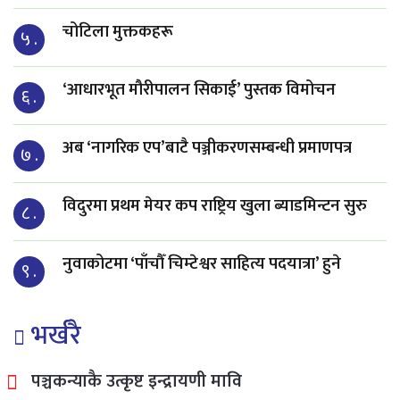
चोटिला मुक्तकहरू
५ .
‘आधारभूत मौरीपालन सिकाई’ पुस्तक विमोचन
६ .
अब ‘नागरिक एप’बाटै पञ्जीकरणसम्बन्धी प्रमाणपत्र
७ .
विदुरमा प्रथम मेयर कप राष्ट्रिय खुला ब्याडमिन्टन सुरु
८ .
नुवाकोटमा ‘पाँचौँ चिम्टेश्वर साहित्य पदयात्रा’ हुने
९ .
भर्खरै
पञ्चकन्याकै उत्कृष्ट इन्द्रायणी मावि