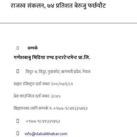
राजस्व संकलन, ७४ प्रतिशत बेरुजु फर्छयौट
सम्पर्क
गणेशबाबु मिडिया एण्ड इन्टरटेन्टमेन्ट प्रा.लि.
विदुर-४, विदुर, नुवाकोट, बागमती प्रदेश, नेपाल
सञ्चार रजिस्ट्रार दर्ता नम्बरः २००/०७९/८०
प्रेस काउन्सिल दर्ता नम्बर: ३८७५
बिज्ञापनका लागि सम्पर्क न: +९७७-९८४१३३५४६२
+९७७-९८४१३३५४६२
info@dabalikhabar.com