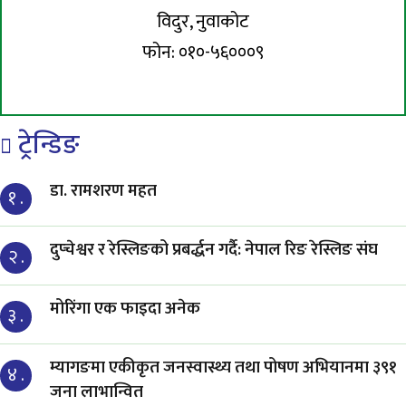
विदुर, नुवाकोट
फोन: ०१०-५६०००९
ट्रेन्डिङ
डा. रामशरण महत
१ .
दुप्चेश्वर र रेस्लिङको प्रबर्द्धन गर्दै: नेपाल रिङ रेस्लिङ संघ
२ .
मोरिंगा एक फाइदा अनेक
३ .
म्यागङमा एकीकृत जनस्वास्थ्य तथा पोषण अभियानमा ३९१
४ .
जना लाभान्वित