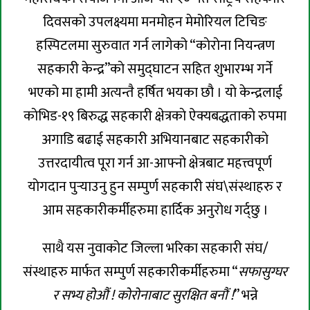
दिवसको उपलक्ष्यमा मनमोहन मेमोरियल टिचिङ
हस्पिटलमा सुरुवात गर्न लागेको “काेराेना नियन्त्रण
सहकारी केन्द्र”काे समुद्घाटन सहित शुभारम्भ गर्ने
भएको मा हामी अत्यन्तै हर्षित भयका छौ । याे केन्द्रलाई
काेभिड-१९ बिरुद्ध सहकारी क्षेत्रकाे ऐक्यबद्धताकाे रुपमा
अगाडि बढाई सहकारी अभियानबाट सहकारीकाे
उत्तरदायीत्व पूरा गर्न आ-आफ्नो क्षेत्रबाट महत्त्वपूर्ण
याेगदान पुर्‍याउनु हुन सम्पुर्ण सहकारी संघ\संस्थाहरु र
आम सहकारीकर्मीहरुमा हार्दिक अनुरोध गर्द्छु ।
साथै यस नुवाकोट जिल्ला भरिका सहकारी संघ/
संस्थाहरु मार्फत सम्पुर्ण सहकारीकर्मीहरुमा “
सफासुग्घर
र सभ्य होऔं ! कोरोनाबाट सुरक्षित बनौं !
” भन्ने