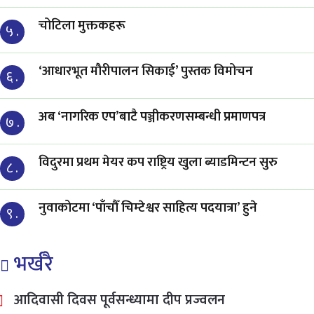
चोटिला मुक्तकहरू
५ .
‘आधारभूत मौरीपालन सिकाई’ पुस्तक विमोचन
६ .
अब ‘नागरिक एप’बाटै पञ्जीकरणसम्बन्धी प्रमाणपत्र
७ .
विदुरमा प्रथम मेयर कप राष्ट्रिय खुला ब्याडमिन्टन सुरु
८ .
नुवाकोटमा ‘पाँचौँ चिम्टेश्वर साहित्य पदयात्रा’ हुने
९ .
भर्खरै
आदिवासी दिवस पूर्वसन्ध्यामा दीप प्रज्वलन