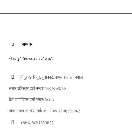
सम्पर्क
गणेशबाबु मिडिया एण्ड इन्टरटेन्टमेन्ट प्रा.लि.
विदुर-४, विदुर, नुवाकोट, बागमती प्रदेश, नेपाल
सञ्चार रजिस्ट्रार दर्ता नम्बरः २००/०७९/८०
प्रेस काउन्सिल दर्ता नम्बर: ३८७५
बिज्ञापनका लागि सम्पर्क न: +९७७-९८४१३३५४६२
+९७७-९८४१३३५४६२