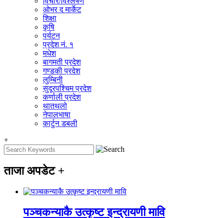
विचार/विश्‍लेषण
ओभर द मार्केट
शिक्षा
कृषि
पर्यटन
प्रदेश नं. १
मधेश
बागमती प्रदेश
गण्डकी प्रदेश
लुम्बिनी
सुदूरपश्चिम प्रदेश
कर्णाली प्रदेश
थातथलो
नेपालभाषा
कार्टुन डबली
+
ताजा अपडेट
+
पञ्चकन्याकै उत्कृष्ट इन्द्रायणी मावि