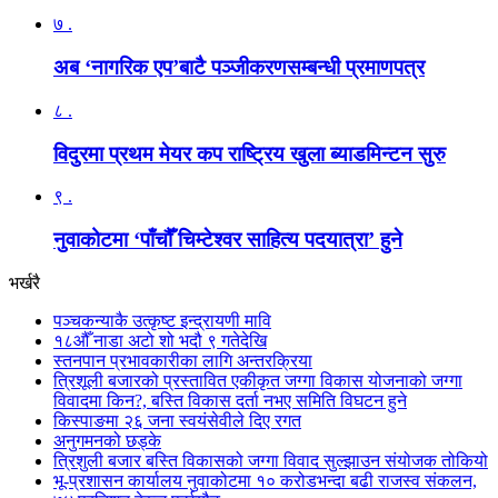
७ .
अब ‘नागरिक एप’बाटै पञ्जीकरणसम्बन्धी प्रमाणपत्र
८ .
विदुरमा प्रथम मेयर कप राष्ट्रिय खुला ब्याडमिन्टन सुरु
९ .
नुवाकोटमा ‘पाँचौँ चिम्टेश्वर साहित्य पदयात्रा’ हुने
भर्खरै
पञ्चकन्याकै उत्कृष्ट इन्द्रायणी मावि
१८औँ नाडा अटो शो भदौ ९ गतेदेखि
स्तनपान प्रभावकारीका लागि अन्तरक्रिया
त्रिशूली बजारको प्रस्तावित एकीकृत जग्गा विकास योजनाको जग्गा
विवादमा किन?, बस्ति विकास दर्ता नभए समिति विघटन हुने
किस्पाङमा २६ जना स्वयंसेवीले दिए रगत
अनुगमनको छड्के
त्रिशुली बजार बस्ति विकासको जग्गा विवाद सुल्झाउन संयोजक तोकियो
भू-प्रशासन कार्यालय नुवाकोटमा १० करोडभन्दा बढी राजस्व संकलन,