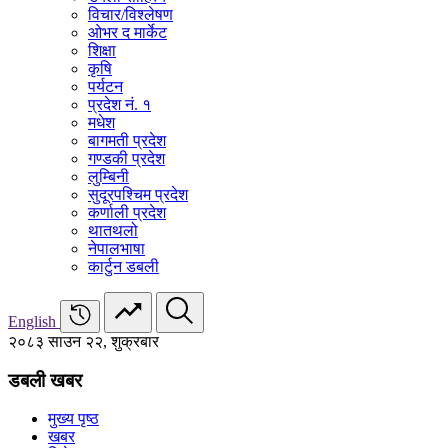
विचार/विश्‍लेषण
ओभर द मार्केट
शिक्षा
कृषि
पर्यटन
प्रदेश नं. १
मधेश
बागमती प्रदेश
गण्डकी प्रदेश
लुम्बिनी
सुदूरपश्चिम प्रदेश
कर्णाली प्रदेश
थातथलो
नेपालभाषा
कार्टुन डबली
English
२०८३ साउन २२, शुक्रबार
डबली खबर
मुख्य पृष्ठ
खबर