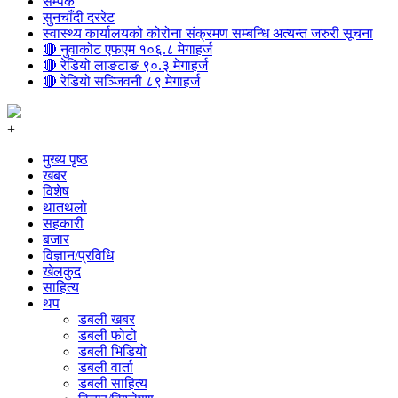
सम्पर्क
सुनचाँदी दररेट
स्वास्थ्य कार्यालयको कोरोना संक्रमण सम्बन्धि अत्यन्त जरुरी सूचना
🔴 नुवाकोट एफएम १०६.८ मेगाहर्ज
🔴 रेडियो लाङटाङ ९०.३ मेगाहर्ज
🔴 रेडियो सञ्जिवनी ८९ मेगाहर्ज
+
मुख्य पृष्ठ
खबर
विशेष
थातथलो
सहकारी
बजार
विज्ञान/प्रविधि
खेलकुद
साहित्य
थप
डबली खबर
डबली फोटो
डबली भिडियो
डबली वार्ता
डबली साहित्य