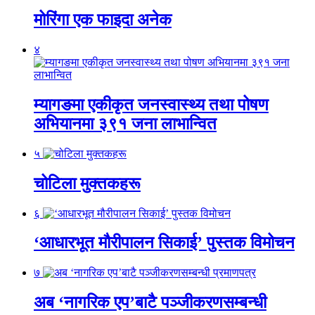
मोरिंगा एक फाइदा अनेक
४
म्यागङमा एकीकृत जनस्वास्थ्य तथा पोषण
अभियानमा ३९१ जना लाभान्वित
५
चोटिला मुक्तकहरू
६
‘आधारभूत मौरीपालन सिकाई’ पुस्तक विमोचन
७
अब ‘नागरिक एप’बाटै पञ्जीकरणसम्बन्धी