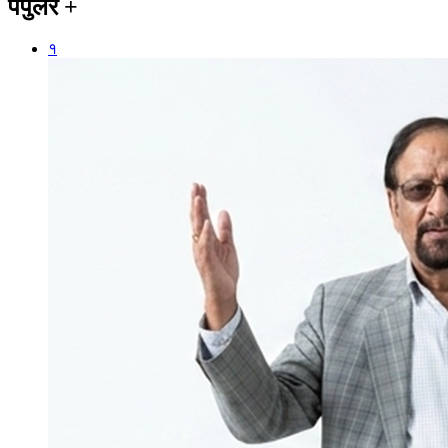
पपुलर
+
१