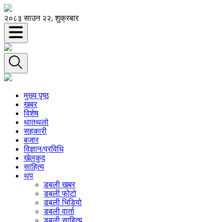
२०८३ साउन २२, शुक्रबार
मुख्य पृष्ठ
खबर
विशेष
थातथलो
सहकारी
बजार
विज्ञान/प्रविधि
खेलकुद
साहित्य
थप
डबली खबर
डबली फोटो
डबली भिडियो
डबली वार्ता
डबली साहित्य