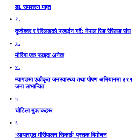
डा. रामशरण महत
२ .
दुप्चेश्वर र रेस्लिङको प्रबर्द्धन गर्दै: नेपाल रिङ रेस्लिङ संघ
३ .
मोरिंगा एक फाइदा अनेक
४ .
म्यागङमा एकीकृत जनस्वास्थ्य तथा पोषण अभियानमा ३९१
जना लाभान्वित
५ .
चोटिला मुक्तकहरू
६ .
‘आधारभूत मौरीपालन सिकाई’ पुस्तक विमोचन