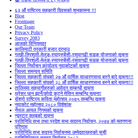
६३ औं राष्ट्रिय सहकारी दिवसको शुभकामना !!!
Blog
Frontpage
Our Team
Privacy Policy
Survey 2083
आजकाे विनियमदर
कालिमाटी तरकारी बजार दरभाउ
गल्छी-त्रिशुली-मेलुङ-स्याप्रुबेंसी-रसुवागढी सडक योजनाको सूचना
गल्छी-त्रिशुली-मेलुङ-स्याप्रुबेंसी-रसुवागढी सडक योजनाको सूचना
जिल्ला निर्वाचन कार्यालय नुवाकोटको सूचना
जिल्ला समन्वय समिति
जिल्ला सहकारी संघको २७ औं वार्षिक साधारणसभा बस्ने बारे सूचना!!!
जिल्ला सहकारी संघको २८ औं वार्षिक साधारणसभा बस्ने बारे सूचना!!!
तालिममा सहभागीहरुको आवेदन सम्बन्धी सूचना
थ्रेसर धान झार्ने/काेदाे कुट्ने मेसिन सम्बन्धि सूचना!
दोश्रो राष्ट्रिय कविता महोत्सव २०७५ सम्बन्धि सूचना
नुवाकोट महोत्सव २०८० विशेषांक
नेपाल आयल निगमको सूचना
न्यूस्टार क्लबको सूचना
प्रतिनिधि सभा तथा प्रदेश सभा सदस्य निर्वाचन, २०७४ को मतगणना
परिणाम
प्रतिनिधि सभा सदस्य निर्वाचनमा उम्मेदवारहरुको सुची
प्रतिनिधिसभा सदस्य निर्वाचन २०८२