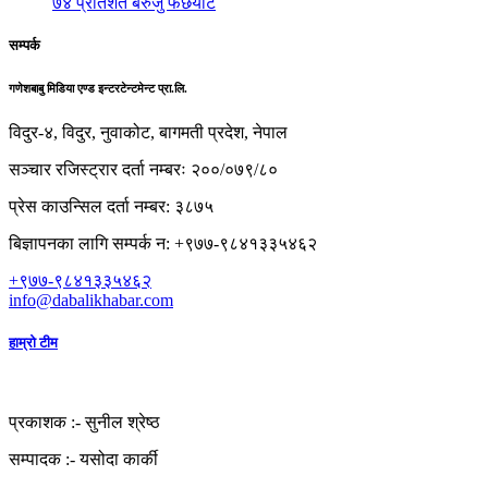
७४ प्रतिशत बेरुजु फर्छयौट
सम्पर्क
गणेशबाबु मिडिया एण्ड इन्टरटेन्टमेन्ट प्रा.लि.
विदुर-४, विदुर, नुवाकोट, बागमती प्रदेश, नेपाल
सञ्चार रजिस्ट्रार दर्ता नम्बरः २००/०७९/८०
प्रेस काउन्सिल दर्ता नम्बर: ३८७५
बिज्ञापनका लागि सम्पर्क न: +९७७-९८४१३३५४६२
+९७७-९८४१३३५४६२
info@dabalikhabar.com
हाम्रो टीम
प्रकाशक :-
सुनील श्रेष्ठ
सम्पादक :-
यसोदा कार्की