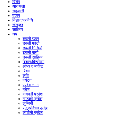
विशेष
थातथलो
सहकारी
बजार
विज्ञान/प्रविधि
खेलकुद
साहित्य
थप
डबली खबर
डबली फोटो
डबली भिडियो
डबली वार्ता
डबली साहित्य
विचार/विश्‍लेषण
ओभर द मार्केट
शिक्षा
कृषि
पर्यटन
प्रदेश नं. १
मधेश
बागमती प्रदेश
गण्डकी प्रदेश
लुम्बिनी
सुदूरपश्चिम प्रदेश
कर्णाली प्रदेश