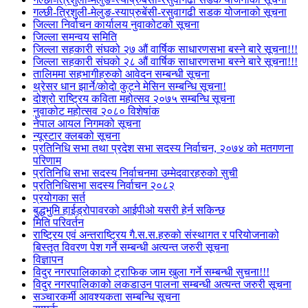
गल्छी-त्रिशुली-मेलुङ-स्याप्रुबेंसी-रसुवागढी सडक योजनाको सूचना
जिल्ला निर्वाचन कार्यालय नुवाकोटको सूचना
जिल्ला समन्वय समिति
जिल्ला सहकारी संघको २७ औं वार्षिक साधारणसभा बस्ने बारे सूचना!!!
जिल्ला सहकारी संघको २८ औं वार्षिक साधारणसभा बस्ने बारे सूचना!!!
तालिममा सहभागीहरुको आवेदन सम्बन्धी सूचना
थ्रेसर धान झार्ने/काेदाे कुट्ने मेसिन सम्बन्धि सूचना!
दोश्रो राष्ट्रिय कविता महोत्सव २०७५ सम्बन्धि सूचना
नुवाकोट महोत्सव २०८० विशेषांक
नेपाल आयल निगमको सूचना
न्यूस्टार क्लबको सूचना
प्रतिनिधि सभा तथा प्रदेश सभा सदस्य निर्वाचन, २०७४ को मतगणना
परिणाम
प्रतिनिधि सभा सदस्य निर्वाचनमा उम्मेदवारहरुको सुची
प्रतिनिधिसभा सदस्य निर्वाचन २०८२
प्रयोगका सर्त
बुद्धभुमि हाईड्रोपावरको आईपीओ यसरी हेर्न सकिन्छ
मिति परिवर्तन
राष्ट्रिय एवं अन्तराष्ट्रिय गै.स.स.हरुको संस्थागत र परियोजनाको
बिस्तृत विवरण पेश गर्ने सम्बन्धी अत्यन्त जरुरी सूचना
विज्ञापन
विदुर नगरपालिकाको ट्राफिक जाम खुला गर्ने सम्बन्धी सुचना!!!
विदुर नगरपालिकाको लकडाउन पालना सम्बन्धी अत्यन्त जरुरी सूचना
सञ्चारकर्मी आवश्यकता सम्बन्धि सूचना