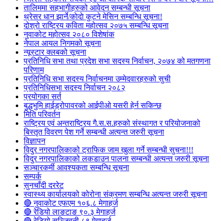
तालिममा सहभागीहरुको आवेदन सम्बन्धी सूचना
थ्रेसर धान झार्ने/काेदाे कुट्ने मेसिन सम्बन्धि सूचना!
दोश्रो राष्ट्रिय कविता महोत्सव २०७५ सम्बन्धि सूचना
नुवाकोट महोत्सव २०८० विशेषांक
नेपाल आयल निगमको सूचना
न्यूस्टार क्लबको सूचना
प्रतिनिधि सभा तथा प्रदेश सभा सदस्य निर्वाचन, २०७४ को मतगणना
परिणाम
प्रतिनिधि सभा सदस्य निर्वाचनमा उम्मेदवारहरुको सुची
प्रतिनिधिसभा सदस्य निर्वाचन २०८२
प्रयोगका सर्त
बुद्धभुमि हाईड्रोपावरको आईपीओ यसरी हेर्न सकिन्छ
मिति परिवर्तन
राष्ट्रिय एवं अन्तराष्ट्रिय गै.स.स.हरुको संस्थागत र परियोजनाको
बिस्तृत विवरण पेश गर्ने सम्बन्धी अत्यन्त जरुरी सूचना
विज्ञापन
विदुर नगरपालिकाको ट्राफिक जाम खुला गर्ने सम्बन्धी सुचना!!!
विदुर नगरपालिकाको लकडाउन पालना सम्बन्धी अत्यन्त जरुरी सूचना
सञ्चारकर्मी आवश्यकता सम्बन्धि सूचना
सम्पर्क
सुनचाँदी दररेट
स्वास्थ्य कार्यालयको कोरोना संक्रमण सम्बन्धि अत्यन्त जरुरी सूचना
🔴 नुवाकोट एफएम १०६.८ मेगाहर्ज
🔴 रेडियो लाङटाङ ९०.३ मेगाहर्ज
🔴 रेडियो सञ्जिवनी ८९ मेगाहर्ज