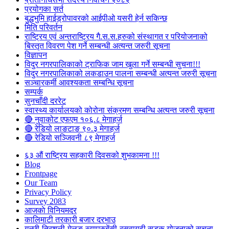
प्रयोगका सर्त
बुद्धभुमि हाईड्रोपावरको आईपीओ यसरी हेर्न सकिन्छ
मिति परिवर्तन
राष्ट्रिय एवं अन्तराष्ट्रिय गै.स.स.हरुको संस्थागत र परियोजनाको
बिस्तृत विवरण पेश गर्ने सम्बन्धी अत्यन्त जरुरी सूचना
विज्ञापन
विदुर नगरपालिकाको ट्राफिक जाम खुला गर्ने सम्बन्धी सुचना!!!
विदुर नगरपालिकाको लकडाउन पालना सम्बन्धी अत्यन्त जरुरी सूचना
सञ्चारकर्मी आवश्यकता सम्बन्धि सूचना
सम्पर्क
सुनचाँदी दररेट
स्वास्थ्य कार्यालयको कोरोना संक्रमण सम्बन्धि अत्यन्त जरुरी सूचना
🔴 नुवाकोट एफएम १०६.८ मेगाहर्ज
🔴 रेडियो लाङटाङ ९०.३ मेगाहर्ज
🔴 रेडियो सञ्जिवनी ८९ मेगाहर्ज
६३ औं राष्ट्रिय सहकारी दिवसको शुभकामना !!!
Blog
Frontpage
Our Team
Privacy Policy
Survey 2083
आजकाे विनियमदर
कालिमाटी तरकारी बजार दरभाउ
गल्छी-त्रिशुली-मेलुङ-स्याप्रुबेंसी-रसुवागढी सडक योजनाको सूचना