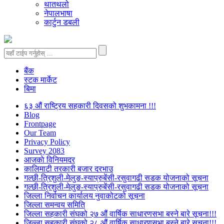
थातथलो
नेपालभाषा
कार्टुन डबली
बैंक
स्टक मार्केट
बिमा
६३ औं राष्ट्रिय सहकारी दिवसको शुभकामना !!!
Blog
Frontpage
Our Team
Privacy Policy
Survey 2083
आजकाे विनियमदर
कालिमाटी तरकारी बजार दरभाउ
गल्छी-त्रिशुली-मेलुङ-स्याप्रुबेंसी-रसुवागढी सडक योजनाको सूचना
गल्छी-त्रिशुली-मेलुङ-स्याप्रुबेंसी-रसुवागढी सडक योजनाको सूचना
जिल्ला निर्वाचन कार्यालय नुवाकोटको सूचना
जिल्ला समन्वय समिति
जिल्ला सहकारी संघको २७ औं वार्षिक साधारणसभा बस्ने बारे सूचना!!!
जिल्ला सहकारी संघको २८ औं वार्षिक साधारणसभा बस्ने बारे सूचना!!!