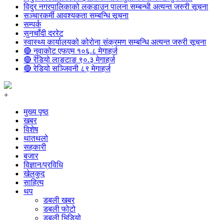
विदुर नगरपालिकाको लकडाउन पालना सम्बन्धी अत्यन्त जरुरी सूचना
सञ्चारकर्मी आवश्यकता सम्बन्धि सूचना
सम्पर्क
सुनचाँदी दररेट
स्वास्थ्य कार्यालयको कोरोना संक्रमण सम्बन्धि अत्यन्त जरुरी सूचना
🔴 नुवाकोट एफएम १०६.८ मेगाहर्ज
🔴 रेडियो लाङटाङ ९०.३ मेगाहर्ज
🔴 रेडियो सञ्जिवनी ८९ मेगाहर्ज
+
मुख्य पृष्ठ
खबर
विशेष
थातथलो
सहकारी
बजार
विज्ञान/प्रविधि
खेलकुद
साहित्य
थप
डबली खबर
डबली फोटो
डबली भिडियो