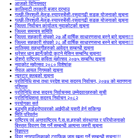
आजकाे विनियमदर
कालिमाटी तरकारी बजार दरभाउ
गल्छी-त्रिशुली-मेलुङ-स्याप्रुबेंसी-रसुवागढी सडक योजनाको सूचना
गल्छी-त्रिशुली-मेलुङ-स्याप्रुबेंसी-रसुवागढी सडक योजनाको सूचना
जिल्ला निर्वाचन कार्यालय नुवाकोटको सूचना
जिल्ला समन्वय समिति
जिल्ला सहकारी संघको २७ औं वार्षिक साधारणसभा बस्ने बारे सूचना!!!
जिल्ला सहकारी संघको २८ औं वार्षिक साधारणसभा बस्ने बारे सूचना!!!
तालिममा सहभागीहरुको आवेदन सम्बन्धी सूचना
थ्रेसर धान झार्ने/काेदाे कुट्ने मेसिन सम्बन्धि सूचना!
दोश्रो राष्ट्रिय कविता महोत्सव २०७५ सम्बन्धि सूचना
नुवाकोट महोत्सव २०८० विशेषांक
नेपाल आयल निगमको सूचना
न्यूस्टार क्लबको सूचना
प्रतिनिधि सभा तथा प्रदेश सभा सदस्य निर्वाचन, २०७४ को मतगणना
परिणाम
प्रतिनिधि सभा सदस्य निर्वाचनमा उम्मेदवारहरुको सुची
प्रतिनिधिसभा सदस्य निर्वाचन २०८२
प्रयोगका सर्त
बुद्धभुमि हाईड्रोपावरको आईपीओ यसरी हेर्न सकिन्छ
मिति परिवर्तन
राष्ट्रिय एवं अन्तराष्ट्रिय गै.स.स.हरुको संस्थागत र परियोजनाको
बिस्तृत विवरण पेश गर्ने सम्बन्धी अत्यन्त जरुरी सूचना
विज्ञापन
विदुर नगरपालिकाको ट्राफिक जाम खुला गर्ने सम्बन्धी सुचना!!!