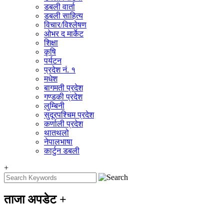
डबली वार्ता
डबली साहित्य
विचार/विश्‍लेषण
ओभर द मार्केट
शिक्षा
कृषि
पर्यटन
प्रदेश नं. १
मधेश
बागमती प्रदेश
गण्डकी प्रदेश
लुम्बिनी
सुदूरपश्चिम प्रदेश
कर्णाली प्रदेश
थातथलो
नेपालभाषा
कार्टुन डबली
+
ताजा अपडेट
+