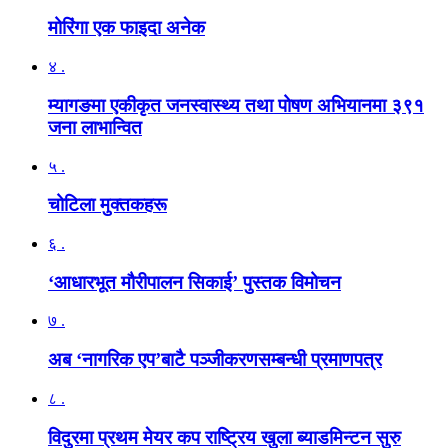
मोरिंगा एक फाइदा अनेक
४ .
म्यागङमा एकीकृत जनस्वास्थ्य तथा पोषण अभियानमा ३९१
जना लाभान्वित
५ .
चोटिला मुक्तकहरू
६ .
‘आधारभूत मौरीपालन सिकाई’ पुस्तक विमोचन
७ .
अब ‘नागरिक एप’बाटै पञ्जीकरणसम्बन्धी प्रमाणपत्र
८ .
विदुरमा प्रथम मेयर कप राष्ट्रिय खुला ब्याडमिन्टन सुरु