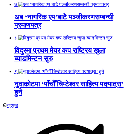
७
अब ‘नागरिक एप’बाटै पञ्जीकरणसम्बन्धी
प्रमाणपत्र
८
विदुरमा प्रथम मेयर कप राष्ट्रिय खुला
ब्याडमिन्टन सुरु
९
नुवाकोटमा ‘पाँचौँ चिम्टेश्वर साहित्य पदयात्रा’
हुने
गृहपृष्ठ