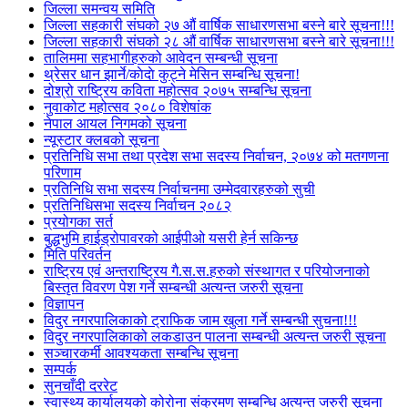
जिल्ला समन्वय समिति
जिल्ला सहकारी संघको २७ औं वार्षिक साधारणसभा बस्ने बारे सूचना!!!
जिल्ला सहकारी संघको २८ औं वार्षिक साधारणसभा बस्ने बारे सूचना!!!
तालिममा सहभागीहरुको आवेदन सम्बन्धी सूचना
थ्रेसर धान झार्ने/काेदाे कुट्ने मेसिन सम्बन्धि सूचना!
दोश्रो राष्ट्रिय कविता महोत्सव २०७५ सम्बन्धि सूचना
नुवाकोट महोत्सव २०८० विशेषांक
नेपाल आयल निगमको सूचना
न्यूस्टार क्लबको सूचना
प्रतिनिधि सभा तथा प्रदेश सभा सदस्य निर्वाचन, २०७४ को मतगणना
परिणाम
प्रतिनिधि सभा सदस्य निर्वाचनमा उम्मेदवारहरुको सुची
प्रतिनिधिसभा सदस्य निर्वाचन २०८२
प्रयोगका सर्त
बुद्धभुमि हाईड्रोपावरको आईपीओ यसरी हेर्न सकिन्छ
मिति परिवर्तन
राष्ट्रिय एवं अन्तराष्ट्रिय गै.स.स.हरुको संस्थागत र परियोजनाको
बिस्तृत विवरण पेश गर्ने सम्बन्धी अत्यन्त जरुरी सूचना
विज्ञापन
विदुर नगरपालिकाको ट्राफिक जाम खुला गर्ने सम्बन्धी सुचना!!!
विदुर नगरपालिकाको लकडाउन पालना सम्बन्धी अत्यन्त जरुरी सूचना
सञ्चारकर्मी आवश्यकता सम्बन्धि सूचना
सम्पर्क
सुनचाँदी दररेट
स्वास्थ्य कार्यालयको कोरोना संक्रमण सम्बन्धि अत्यन्त जरुरी सूचना