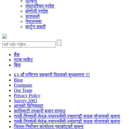
लुम्बिनी
सुदूरपश्चिम प्रदेश
कर्णाली प्रदेश
थातथलो
नेपालभाषा
कार्टुन डबली
बैंक
स्टक मार्केट
बिमा
६३ औं राष्ट्रिय सहकारी दिवसको शुभकामना !!!
Blog
Frontpage
Our Team
Privacy Policy
Survey 2083
आजकाे विनियमदर
कालिमाटी तरकारी बजार दरभाउ
गल्छी-त्रिशुली-मेलुङ-स्याप्रुबेंसी-रसुवागढी सडक योजनाको सूचना
गल्छी-त्रिशुली-मेलुङ-स्याप्रुबेंसी-रसुवागढी सडक योजनाको सूचना
जिल्ला निर्वाचन कार्यालय नुवाकोटको सूचना