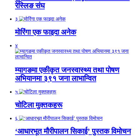
रेस्लिङ संघ
३
मोरिंगा एक फाइदा अनेक
४
म्यागङमा एकीकृत जनस्वास्थ्य तथा पोषण
अभियानमा ३९१ जना लाभान्वित
५
चोटिला मुक्तकहरू
६
‘आधारभूत मौरीपालन सिकाई’ पुस्तक विमोचन