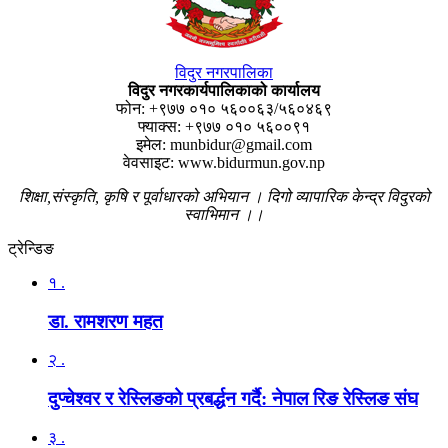
विदुर नगरपालिका
विदुर नगरकार्यपालिकाको कार्यालय
फोन: +९७७ ०१० ५६००६३/५६०४६९
फ्याक्स: +९७७ ०१० ५६००९१
इमेल: munbidur@gmail.com
वेवसाइट: www.bidurmun.gov.np
शिक्षा,संस्कृति, कृषि र पूर्वाधारको अभियान । दिगो व्यापारिक केन्द्र विदुरको
स्वाभिमान ।।
ट्रेन्डिङ
१ .
डा. रामशरण महत
२ .
दुप्चेश्वर र रेस्लिङको प्रबर्द्धन गर्दै: नेपाल रिङ रेस्लिङ संघ
३ .