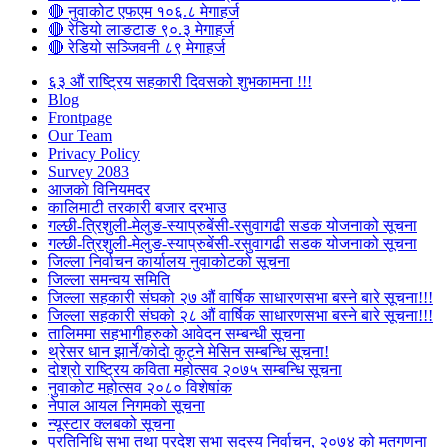
🔴 नुवाकोट एफएम १०६.८ मेगाहर्ज
🔴 रेडियो लाङटाङ ९०.३ मेगाहर्ज
🔴 रेडियो सञ्जिवनी ८९ मेगाहर्ज
६३ औं राष्ट्रिय सहकारी दिवसको शुभकामना !!!
Blog
Frontpage
Our Team
Privacy Policy
Survey 2083
आजकाे विनियमदर
कालिमाटी तरकारी बजार दरभाउ
गल्छी-त्रिशुली-मेलुङ-स्याप्रुबेंसी-रसुवागढी सडक योजनाको सूचना
गल्छी-त्रिशुली-मेलुङ-स्याप्रुबेंसी-रसुवागढी सडक योजनाको सूचना
जिल्ला निर्वाचन कार्यालय नुवाकोटको सूचना
जिल्ला समन्वय समिति
जिल्ला सहकारी संघको २७ औं वार्षिक साधारणसभा बस्ने बारे सूचना!!!
जिल्ला सहकारी संघको २८ औं वार्षिक साधारणसभा बस्ने बारे सूचना!!!
तालिममा सहभागीहरुको आवेदन सम्बन्धी सूचना
थ्रेसर धान झार्ने/काेदाे कुट्ने मेसिन सम्बन्धि सूचना!
दोश्रो राष्ट्रिय कविता महोत्सव २०७५ सम्बन्धि सूचना
नुवाकोट महोत्सव २०८० विशेषांक
नेपाल आयल निगमको सूचना
न्यूस्टार क्लबको सूचना
प्रतिनिधि सभा तथा प्रदेश सभा सदस्य निर्वाचन, २०७४ को मतगणना