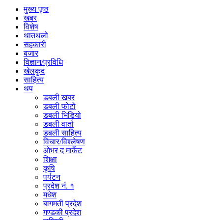
मुख्य पृष्ठ
खबर
विशेष
थातथलो
सहकारी
बजार
विज्ञान/प्रविधि
खेलकुद
साहित्य
थप
डबली खबर
डबली फोटो
डबली भिडियो
डबली वार्ता
डबली साहित्य
विचार/विश्‍लेषण
ओभर द मार्केट
शिक्षा
कृषि
पर्यटन
प्रदेश नं. १
मधेश
बागमती प्रदेश
गण्डकी प्रदेश