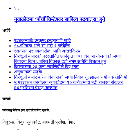
९ .
नुवाकोटमा ‘पाँचौँ चिम्टेश्वर साहित्य पदयात्रा’ हुने
भर्खरै
पञ्चकन्याकै उत्कृष्ट इन्द्रायणी मावि
१८औँ नाडा अटो शो भदौ ९ गतेदेखि
स्तनपान प्रभावकारीका लागि अन्तरक्रिया
त्रिशूली बजारको प्रस्तावित एकीकृत जग्गा विकास योजनाको जग्गा
विवादमा किन?, बस्ति विकास दर्ता नभए समिति विघटन हुने
किस्पाङमा २६ जना स्वयंसेवीले दिए रगत
अनुगमनको छड्के
त्रिशुली बजार बस्ति विकासको जग्गा विवाद सुल्झाउन संयोजक तोकियो
भू-प्रशासन कार्यालय नुवाकोटमा १० करोडभन्दा बढी राजस्व संकलन,
७४ प्रतिशत बेरुजु फर्छयौट
सम्पर्क
गणेशबाबु मिडिया एण्ड इन्टरटेन्टमेन्ट प्रा.लि.
विदुर-४, विदुर, नुवाकोट, बागमती प्रदेश, नेपाल