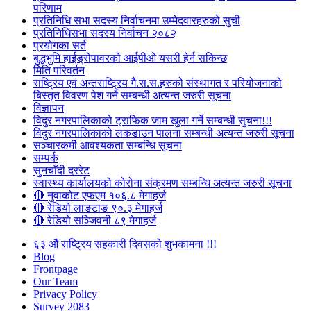
परिणाम
प्रतिनिधि सभा सदस्य निर्वाचनमा उम्मेदवारहरुको सुची
प्रतिनिधिसभा सदस्य निर्वाचन २०८२
प्रयोगका सर्त
बुद्धभुमि हाईड्रोपावरको आईपीओ यसरी हेर्न सकिन्छ
मिति परिवर्तन
राष्ट्रिय एवं अन्तराष्ट्रिय गै.स.स.हरुको संस्थागत र परियोजनाको
बिस्तृत विवरण पेश गर्ने सम्बन्धी अत्यन्त जरुरी सूचना
विज्ञापन
विदुर नगरपालिकाको ट्राफिक जाम खुला गर्ने सम्बन्धी सुचना!!!
विदुर नगरपालिकाको लकडाउन पालना सम्बन्धी अत्यन्त जरुरी सूचना
सञ्चारकर्मी आवश्यकता सम्बन्धि सूचना
सम्पर्क
सुनचाँदी दररेट
स्वास्थ्य कार्यालयको कोरोना संक्रमण सम्बन्धि अत्यन्त जरुरी सूचना
🔴 नुवाकोट एफएम १०६.८ मेगाहर्ज
🔴 रेडियो लाङटाङ ९०.३ मेगाहर्ज
🔴 रेडियो सञ्जिवनी ८९ मेगाहर्ज
६३ औं राष्ट्रिय सहकारी दिवसको शुभकामना !!!
Blog
Frontpage
Our Team
Privacy Policy
Survey 2083