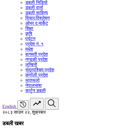
डबली भिडियो
डबली वार्ता
डबली साहित्य
विचार/विश्‍लेषण
ओभर द मार्केट
शिक्षा
कृषि
पर्यटन
प्रदेश नं. १
मधेश
बागमती प्रदेश
गण्डकी प्रदेश
लुम्बिनी
सुदूरपश्चिम प्रदेश
कर्णाली प्रदेश
थातथलो
नेपालभाषा
कार्टुन डबली
English
२०८३ साउन २२, शुक्रबार
डबली खबर