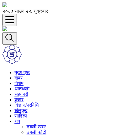
२०८३ साउन २२, शुक्रबार
मुख्य पृष्ठ
खबर
विशेष
थातथलो
सहकारी
बजार
विज्ञान/प्रविधि
खेलकुद
साहित्य
थप
डबली खबर
डबली फोटो