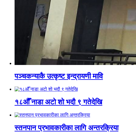
पञ्चकन्याकै उत्कृष्ट इन्द्रायणी मावि
१८औँ नाडा अटो शो भदौ ९ गतेदेखि
स्तनपान प्रभावकारीका लागि अन्तरक्रिया