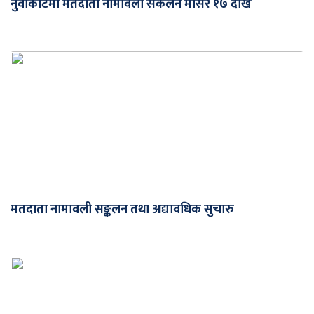
नुवाकोटमा मतदाता नामावली संकलन मंसिर १७ देखि
मतदाता नामावली सङ्कलन तथा अद्यावधिक सुचारु