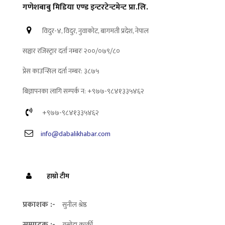
गणेशबाबु मिडिया एण्ड इन्टरटेन्टमेन्ट प्रा.लि.
विदुर-४, विदुर, नुवाकोट, बागमती प्रदेश, नेपाल
सञ्चार रजिस्ट्रार दर्ता नम्बरः २००/०७९/८०
प्रेस काउन्सिल दर्ता नम्बर: ३८७५
बिज्ञापनका लागि सम्पर्क न: +९७७-९८४१३३५४६२
+९७७-९८४१३३५४६२
info@dabalikhabar.com
हाम्रो टीम
प्रकाशक :-
सुनील श्रेष्ठ
सम्पादक :-
यसोदा कार्की