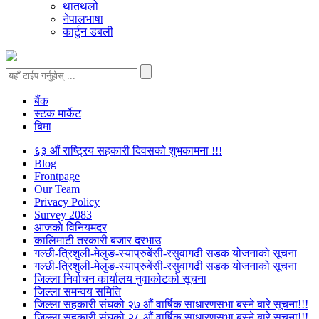
थातथलो
नेपालभाषा
कार्टुन डबली
बैंक
स्टक मार्केट
बिमा
६३ औं राष्ट्रिय सहकारी दिवसको शुभकामना !!!
Blog
Frontpage
Our Team
Privacy Policy
Survey 2083
आजकाे विनियमदर
कालिमाटी तरकारी बजार दरभाउ
गल्छी-त्रिशुली-मेलुङ-स्याप्रुबेंसी-रसुवागढी सडक योजनाको सूचना
गल्छी-त्रिशुली-मेलुङ-स्याप्रुबेंसी-रसुवागढी सडक योजनाको सूचना
जिल्ला निर्वाचन कार्यालय नुवाकोटको सूचना
जिल्ला समन्वय समिति
जिल्ला सहकारी संघको २७ औं वार्षिक साधारणसभा बस्ने बारे सूचना!!!
जिल्ला सहकारी संघको २८ औं वार्षिक साधारणसभा बस्ने बारे सूचना!!!