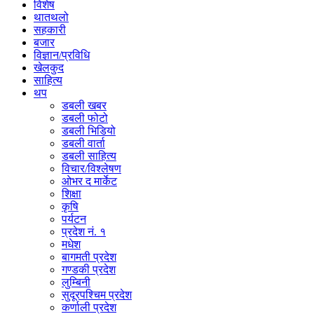
विशेष
थातथलो
सहकारी
बजार
विज्ञान/प्रविधि
खेलकुद
साहित्य
थप
डबली खबर
डबली फोटो
डबली भिडियो
डबली वार्ता
डबली साहित्य
विचार/विश्‍लेषण
ओभर द मार्केट
शिक्षा
कृषि
पर्यटन
प्रदेश नं. १
मधेश
बागमती प्रदेश
गण्डकी प्रदेश
लुम्बिनी
सुदूरपश्चिम प्रदेश
कर्णाली प्रदेश