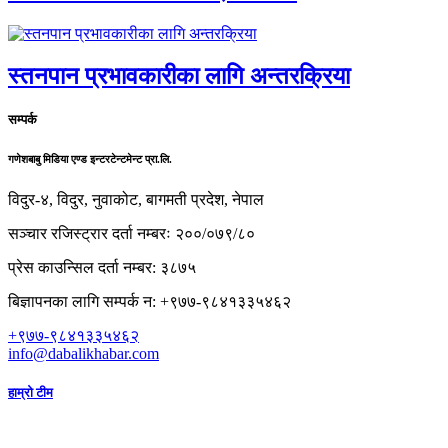
स्तनपान प्रभावकारीका लागि अन्तरक्रिया
सम्पर्क
गणेशबाबु मिडिया एण्ड इन्टरटेन्टमेन्ट प्रा.लि.
विदुर-४, विदुर, नुवाकोट, बागमती प्रदेश, नेपाल
सञ्चार रजिस्ट्रार दर्ता नम्बरः २००/०७९/८०
प्रेस काउन्सिल दर्ता नम्बर: ३८७५
बिज्ञापनका लागि सम्पर्क न: +९७७-९८४१३३५४६२
+९७७-९८४१३३५४६२
info@dabalikhabar.com
हाम्रो टीम