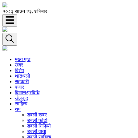
२०८३ साउन २३, शनिबार
मुख्य पृष्ठ
खबर
विशेष
थातथलो
सहकारी
बजार
विज्ञान/प्रविधि
खेलकुद
साहित्य
थप
डबली खबर
डबली फोटो
डबली भिडियो
डबली वार्ता
डबली साहित्य