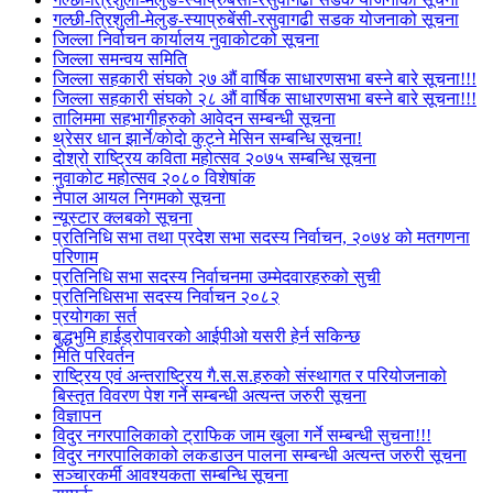
गल्छी-त्रिशुली-मेलुङ-स्याप्रुबेंसी-रसुवागढी सडक योजनाको सूचना
जिल्ला निर्वाचन कार्यालय नुवाकोटको सूचना
जिल्ला समन्वय समिति
जिल्ला सहकारी संघको २७ औं वार्षिक साधारणसभा बस्ने बारे सूचना!!!
जिल्ला सहकारी संघको २८ औं वार्षिक साधारणसभा बस्ने बारे सूचना!!!
तालिममा सहभागीहरुको आवेदन सम्बन्धी सूचना
थ्रेसर धान झार्ने/काेदाे कुट्ने मेसिन सम्बन्धि सूचना!
दोश्रो राष्ट्रिय कविता महोत्सव २०७५ सम्बन्धि सूचना
नुवाकोट महोत्सव २०८० विशेषांक
नेपाल आयल निगमको सूचना
न्यूस्टार क्लबको सूचना
प्रतिनिधि सभा तथा प्रदेश सभा सदस्य निर्वाचन, २०७४ को मतगणना
परिणाम
प्रतिनिधि सभा सदस्य निर्वाचनमा उम्मेदवारहरुको सुची
प्रतिनिधिसभा सदस्य निर्वाचन २०८२
प्रयोगका सर्त
बुद्धभुमि हाईड्रोपावरको आईपीओ यसरी हेर्न सकिन्छ
मिति परिवर्तन
राष्ट्रिय एवं अन्तराष्ट्रिय गै.स.स.हरुको संस्थागत र परियोजनाको
बिस्तृत विवरण पेश गर्ने सम्बन्धी अत्यन्त जरुरी सूचना
विज्ञापन
विदुर नगरपालिकाको ट्राफिक जाम खुला गर्ने सम्बन्धी सुचना!!!
विदुर नगरपालिकाको लकडाउन पालना सम्बन्धी अत्यन्त जरुरी सूचना
सञ्चारकर्मी आवश्यकता सम्बन्धि सूचना