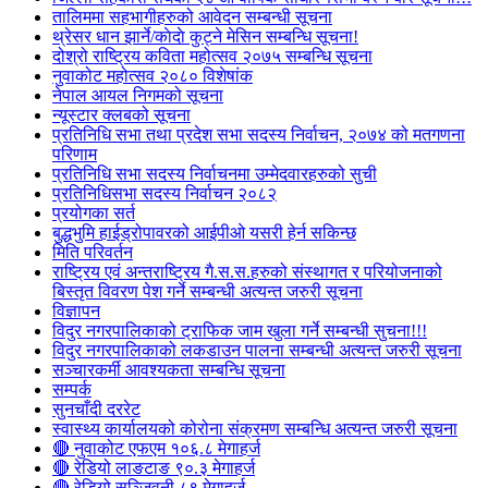
तालिममा सहभागीहरुको आवेदन सम्बन्धी सूचना
थ्रेसर धान झार्ने/काेदाे कुट्ने मेसिन सम्बन्धि सूचना!
दोश्रो राष्ट्रिय कविता महोत्सव २०७५ सम्बन्धि सूचना
नुवाकोट महोत्सव २०८० विशेषांक
नेपाल आयल निगमको सूचना
न्यूस्टार क्लबको सूचना
प्रतिनिधि सभा तथा प्रदेश सभा सदस्य निर्वाचन, २०७४ को मतगणना
परिणाम
प्रतिनिधि सभा सदस्य निर्वाचनमा उम्मेदवारहरुको सुची
प्रतिनिधिसभा सदस्य निर्वाचन २०८२
प्रयोगका सर्त
बुद्धभुमि हाईड्रोपावरको आईपीओ यसरी हेर्न सकिन्छ
मिति परिवर्तन
राष्ट्रिय एवं अन्तराष्ट्रिय गै.स.स.हरुको संस्थागत र परियोजनाको
बिस्तृत विवरण पेश गर्ने सम्बन्धी अत्यन्त जरुरी सूचना
विज्ञापन
विदुर नगरपालिकाको ट्राफिक जाम खुला गर्ने सम्बन्धी सुचना!!!
विदुर नगरपालिकाको लकडाउन पालना सम्बन्धी अत्यन्त जरुरी सूचना
सञ्चारकर्मी आवश्यकता सम्बन्धि सूचना
सम्पर्क
सुनचाँदी दररेट
स्वास्थ्य कार्यालयको कोरोना संक्रमण सम्बन्धि अत्यन्त जरुरी सूचना
🔴 नुवाकोट एफएम १०६.८ मेगाहर्ज
🔴 रेडियो लाङटाङ ९०.३ मेगाहर्ज
🔴 रेडियो सञ्जिवनी ८९ मेगाहर्ज