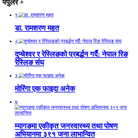
पपुलर
+
१
डा. रामशरण महत
२
दुप्चेश्वर र रेस्लिङको प्रबर्द्धन गर्दै: नेपाल रिङ
रेस्लिङ संघ
३
मोरिंगा एक फाइदा अनेक
४
म्यागङमा एकीकृत जनस्वास्थ्य तथा पोषण
अभियानमा ३९१ जना लाभान्वित