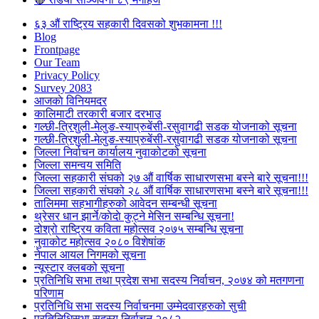
६३ औं राष्ट्रिय सहकारी दिवसको शुभकामना !!!
Blog
Frontpage
Our Team
Privacy Policy
Survey 2083
आजकाे विनियमदर
कालिमाटी तरकारी बजार दरभाउ
गल्छी-त्रिशुली-मेलुङ-स्याप्रुबेंसी-रसुवागढी सडक योजनाको सूचना
गल्छी-त्रिशुली-मेलुङ-स्याप्रुबेंसी-रसुवागढी सडक योजनाको सूचना
जिल्ला निर्वाचन कार्यालय नुवाकोटको सूचना
जिल्ला समन्वय समिति
जिल्ला सहकारी संघको २७ औं वार्षिक साधारणसभा बस्ने बारे सूचना!!!
जिल्ला सहकारी संघको २८ औं वार्षिक साधारणसभा बस्ने बारे सूचना!!!
तालिममा सहभागीहरुको आवेदन सम्बन्धी सूचना
थ्रेसर धान झार्ने/काेदाे कुट्ने मेसिन सम्बन्धि सूचना!
दोश्रो राष्ट्रिय कविता महोत्सव २०७५ सम्बन्धि सूचना
नुवाकोट महोत्सव २०८० विशेषांक
नेपाल आयल निगमको सूचना
न्यूस्टार क्लबको सूचना
प्रतिनिधि सभा तथा प्रदेश सभा सदस्य निर्वाचन, २०७४ को मतगणना
परिणाम
प्रतिनिधि सभा सदस्य निर्वाचनमा उम्मेदवारहरुको सुची
प्रतिनिधिसभा सदस्य निर्वाचन २०८२