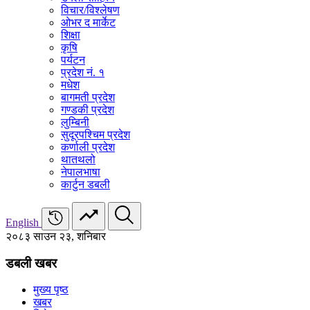
विचार/विश्‍लेषण
ओभर द मार्केट
शिक्षा
कृषि
पर्यटन
प्रदेश नं. १
मधेश
बागमती प्रदेश
गण्डकी प्रदेश
लुम्बिनी
सुदूरपश्चिम प्रदेश
कर्णाली प्रदेश
थातथलो
नेपालभाषा
कार्टुन डबली
English
२०८३ साउन २३, शनिबार
डबली खबर
मुख्य पृष्ठ
खबर