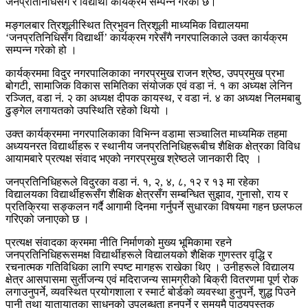
जनप्रतिनिधिसँग र विद्यार्थी कार्यक्रम सम्पन्न गरेको छ।
मङ्गलबार त्रिशूलीस्थित त्रिभुवन त्रिशूली माध्यमिक विद्यालयमा
‘जनप्रतिनिधिसँग विद्यार्थी’ कार्यक्रम गरेसँगै नगरपालिकाले उक्त कार्यक्रम
सम्पन्न गरेको हो ।
कार्यक्रममा विदुर नगरपालिकाका नगरप्रमुख राजन श्रेष्ठ, उपप्रमुख प्रभा
बोगटी, सामाजिक विकास समितिका संयोजक एवं वडा नं. १ का अध्यक्ष लेनिन
रञ्जित, वडा नं. २ का अध्यक्ष दीपक कायस्थ, र वडा नं. ४ का अध्यक्ष निलमबाबु
ढुङ्गेल लगायतको उपस्थिति रहेको थियो ।
उक्त कार्यक्रममा नगरपालिकाका विभिन्न वडामा सञ्चालित माध्यमिक तहमा
अध्ययनरत विद्यार्थीहरू र स्थानीय जनप्रतिनिधिहरूबीच शैक्षिक क्षेत्रका विविध
आयामबारे प्रत्यक्ष संवाद भएको नगरप्रमुख श्रेष्ठले जानकारी दिए ।
जनप्रतिनिधिहरूले विदुरका वडा नं. १, २, ४, ८, १२ र १३ मा रहेका
विद्यालयका विद्यार्थीहरूसँग शैक्षिक क्षेत्रसँग सम्बन्धित सुझाव, गुनासो, राय र
प्रतिक्रिया सङ्कलन गर्दै आगामी दिनमा गर्नुपर्ने सुधारका विषयमा गहन छलफल
गरिएको जनाएको छ ।
प्रत्यक्ष संवादका क्रममा नीति निर्माणको मुख्य भूमिकामा रहने
जनप्रतिनिधिहरूसमक्ष विद्यार्थीहरूले विद्यालयको शैक्षिक गुणस्तर वृद्धि र
रचनात्मक गतिविधिका लागि स्पष्ट मागहरू राखेका थिए । उनीहरूले विद्यालय
क्षेत्र आसपासमा सुर्तीजन्य एवं मदिराजन्य सामग्रीको बिक्री वितरणमा पूर्ण रोक
लगाउनुपर्ने, व्यवस्थित प्रयोगशाला र स्मार्ट बोर्डको व्यवस्था हुनुपर्ने, शुद्ध पिउने
पानी तथा यातायातका साधनको उपलब्धता हुनुपर्ने र समयमै पाठ्यपुस्तक