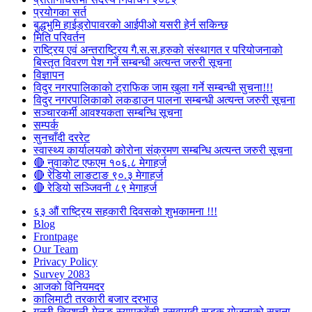
प्रयोगका सर्त
बुद्धभुमि हाईड्रोपावरको आईपीओ यसरी हेर्न सकिन्छ
मिति परिवर्तन
राष्ट्रिय एवं अन्तराष्ट्रिय गै.स.स.हरुको संस्थागत र परियोजनाको
बिस्तृत विवरण पेश गर्ने सम्बन्धी अत्यन्त जरुरी सूचना
विज्ञापन
विदुर नगरपालिकाको ट्राफिक जाम खुला गर्ने सम्बन्धी सुचना!!!
विदुर नगरपालिकाको लकडाउन पालना सम्बन्धी अत्यन्त जरुरी सूचना
सञ्चारकर्मी आवश्यकता सम्बन्धि सूचना
सम्पर्क
सुनचाँदी दररेट
स्वास्थ्य कार्यालयको कोरोना संक्रमण सम्बन्धि अत्यन्त जरुरी सूचना
🔴 नुवाकोट एफएम १०६.८ मेगाहर्ज
🔴 रेडियो लाङटाङ ९०.३ मेगाहर्ज
🔴 रेडियो सञ्जिवनी ८९ मेगाहर्ज
६३ औं राष्ट्रिय सहकारी दिवसको शुभकामना !!!
Blog
Frontpage
Our Team
Privacy Policy
Survey 2083
आजकाे विनियमदर
कालिमाटी तरकारी बजार दरभाउ
गल्छी-त्रिशुली-मेलुङ-स्याप्रुबेंसी-रसुवागढी सडक योजनाको सूचना