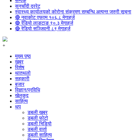
सम्पर्क
सुनचाँदी दररेट
स्वास्थ्य कार्यालयको कोरोना संक्रमण सम्बन्धि अत्यन्त जरुरी सूचना
🔴 नुवाकोट एफएम १०६.८ मेगाहर्ज
🔴 रेडियो लाङटाङ ९०.३ मेगाहर्ज
🔴 रेडियो सञ्जिवनी ८९ मेगाहर्ज
+
मुख्य पृष्ठ
खबर
विशेष
थातथलो
सहकारी
बजार
विज्ञान/प्रविधि
खेलकुद
साहित्य
थप
डबली खबर
डबली फोटो
डबली भिडियो
डबली वार्ता
डबली साहित्य