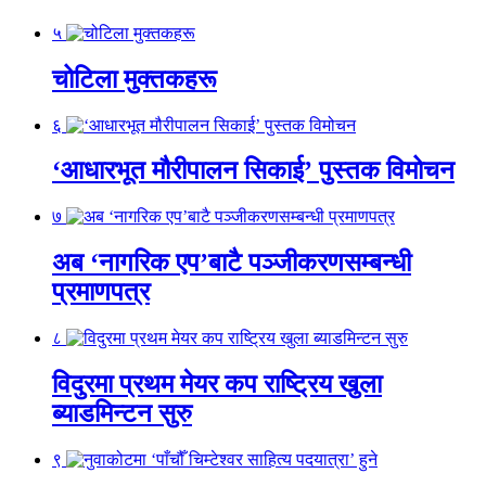
५
चोटिला मुक्तकहरू
६
‘आधारभूत मौरीपालन सिकाई’ पुस्तक विमोचन
७
अब ‘नागरिक एप’बाटै पञ्जीकरणसम्बन्धी
प्रमाणपत्र
८
विदुरमा प्रथम मेयर कप राष्ट्रिय खुला
ब्याडमिन्टन सुरु
९