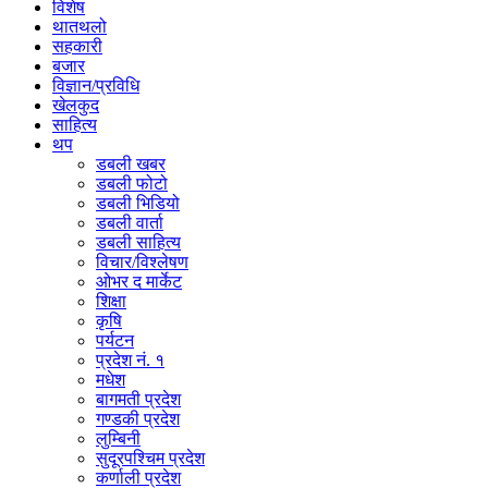
विशेष
थातथलो
सहकारी
बजार
विज्ञान/प्रविधि
खेलकुद
साहित्य
थप
डबली खबर
डबली फोटो
डबली भिडियो
डबली वार्ता
डबली साहित्य
विचार/विश्‍लेषण
ओभर द मार्केट
शिक्षा
कृषि
पर्यटन
प्रदेश नं. १
मधेश
बागमती प्रदेश
गण्डकी प्रदेश
लुम्बिनी
सुदूरपश्चिम प्रदेश
कर्णाली प्रदेश