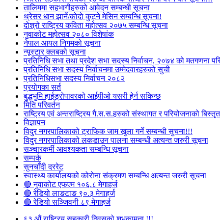
तालिममा सहभागीहरुको आवेदन सम्बन्धी सूचना
थ्रेसर धान झार्ने/काेदाे कुट्ने मेसिन सम्बन्धि सूचना!
दोश्रो राष्ट्रिय कविता महोत्सव २०७५ सम्बन्धि सूचना
नुवाकोट महोत्सव २०८० विशेषांक
नेपाल आयल निगमको सूचना
न्यूस्टार क्लबको सूचना
प्रतिनिधि सभा तथा प्रदेश सभा सदस्य निर्वाचन, २०७४ को मतगणना पर
प्रतिनिधि सभा सदस्य निर्वाचनमा उम्मेदवारहरुको सुची
प्रतिनिधिसभा सदस्य निर्वाचन २०८२
प्रयोगका सर्त
बुद्धभुमि हाईड्रोपावरको आईपीओ यसरी हेर्न सकिन्छ
मिति परिवर्तन
राष्ट्रिय एवं अन्तराष्ट्रिय गै.स.स.हरुको संस्थागत र परियोजनाको बिस्तृत 
विज्ञापन
विदुर नगरपालिकाको ट्राफिक जाम खुला गर्ने सम्बन्धी सुचना!!!
विदुर नगरपालिकाको लकडाउन पालना सम्बन्धी अत्यन्त जरुरी सूचना
सञ्चारकर्मी आवश्यकता सम्बन्धि सूचना
सम्पर्क
सुनचाँदी दररेट
स्वास्थ्य कार्यालयको कोरोना संक्रमण सम्बन्धि अत्यन्त जरुरी सूचना
🔴 नुवाकोट एफएम १०६.८ मेगाहर्ज
🔴 रेडियो लाङटाङ ९०.३ मेगाहर्ज
🔴 रेडियो सञ्जिवनी ८९ मेगाहर्ज
६३ औं राष्ट्रिय सहकारी दिवसको शुभकामना !!!