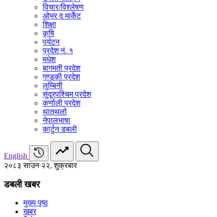
विचार/विश्‍लेषण
ओभर द मार्केट
शिक्षा
कृषि
पर्यटन
प्रदेश नं. १
मधेश
बागमती प्रदेश
गण्डकी प्रदेश
लुम्बिनी
सुदूरपश्चिम प्रदेश
कर्णाली प्रदेश
थातथलो
नेपालभाषा
कार्टुन डबली
English
२०८३ साउन २२, शुक्रबार
डबली खबर
मुख्य पृष्ठ
खबर