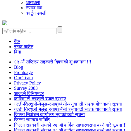
थातथलो
नेपालभाषा
कार्टुन डबली
बैंक
स्टक मार्केट
बिमा
६३ औं राष्ट्रिय सहकारी दिवसको शुभकामना !!!
Blog
Frontpage
Our Team
Privacy Policy
Survey 2083
आजकाे विनियमदर
कालिमाटी तरकारी बजार दरभाउ
गल्छी-त्रिशुली-मेलुङ-स्याप्रुबेंसी-रसुवागढी सडक योजनाको सूचना
गल्छी-त्रिशुली-मेलुङ-स्याप्रुबेंसी-रसुवागढी सडक योजनाको सूचना
जिल्ला निर्वाचन कार्यालय नुवाकोटको सूचना
जिल्ला समन्वय समिति
जिल्ला सहकारी संघको २७ औं वार्षिक साधारणसभा बस्ने बारे सूचना!!!
जिल्ला सहकारी संघको २८ औं वार्षिक साधारणसभा बस्ने बारे सूचना!!!