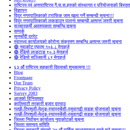
राष्ट्रिय एवं अन्तराष्ट्रिय गै.स.स.हरुको संस्थागत र परियोजनाको बिस्तृत 
विज्ञापन
विदुर नगरपालिकाको ट्राफिक जाम खुला गर्ने सम्बन्धी सुचना!!!
विदुर नगरपालिकाको लकडाउन पालना सम्बन्धी अत्यन्त जरुरी सूचना
सञ्चारकर्मी आवश्यकता सम्बन्धि सूचना
सम्पर्क
सुनचाँदी दररेट
स्वास्थ्य कार्यालयको कोरोना संक्रमण सम्बन्धि अत्यन्त जरुरी सूचना
🔴 नुवाकोट एफएम १०६.८ मेगाहर्ज
🔴 रेडियो लाङटाङ ९०.३ मेगाहर्ज
🔴 रेडियो सञ्जिवनी ८९ मेगाहर्ज
६३ औं राष्ट्रिय सहकारी दिवसको शुभकामना !!!
Blog
Frontpage
Our Team
Privacy Policy
Survey 2083
आजकाे विनियमदर
कालिमाटी तरकारी बजार दरभाउ
गल्छी-त्रिशुली-मेलुङ-स्याप्रुबेंसी-रसुवागढी सडक योजनाको सूचना
गल्छी-त्रिशुली-मेलुङ-स्याप्रुबेंसी-रसुवागढी सडक योजनाको सूचना
जिल्ला निर्वाचन कार्यालय नुवाकोटको सूचना
जिल्ला समन्वय समिति
जिल्ला सहकारी संघको २७ औं वार्षिक साधारणसभा बस्ने बारे सूचना!!!