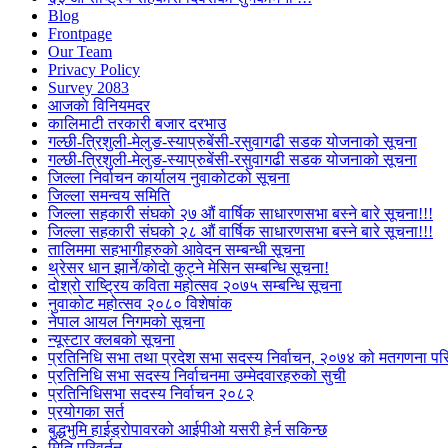
Blog
Frontpage
Our Team
Privacy Policy
Survey 2083
आजकाे विनियमदर
कालिमाटी तरकारी बजार दरभाउ
गल्छी-त्रिशुली-मेलुङ-स्याप्रुबेंसी-रसुवागढी सडक योजनाको सूचना
गल्छी-त्रिशुली-मेलुङ-स्याप्रुबेंसी-रसुवागढी सडक योजनाको सूचना
जिल्ला निर्वाचन कार्यालय नुवाकोटको सूचना
जिल्ला समन्वय समिति
जिल्ला सहकारी संघको २७ औं वार्षिक साधारणसभा बस्ने बारे सूचना!!!
जिल्ला सहकारी संघको २८ औं वार्षिक साधारणसभा बस्ने बारे सूचना!!!
तालिममा सहभागीहरुको आवेदन सम्बन्धी सूचना
थ्रेसर धान झार्ने/काेदाे कुट्ने मेसिन सम्बन्धि सूचना!
दोश्रो राष्ट्रिय कविता महोत्सव २०७५ सम्बन्धि सूचना
नुवाकोट महोत्सव २०८० विशेषांक
नेपाल आयल निगमको सूचना
न्यूस्टार क्लबको सूचना
प्रतिनिधि सभा तथा प्रदेश सभा सदस्य निर्वाचन, २०७४ को मतगणना पर
प्रतिनिधि सभा सदस्य निर्वाचनमा उम्मेदवारहरुको सुची
प्रतिनिधिसभा सदस्य निर्वाचन २०८२
प्रयोगका सर्त
बुद्धभुमि हाईड्रोपावरको आईपीओ यसरी हेर्न सकिन्छ
मिति परिवर्तन