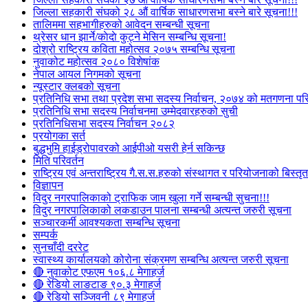
जिल्ला सहकारी संघको २८ औं वार्षिक साधारणसभा बस्ने बारे सूचना!!!
तालिममा सहभागीहरुको आवेदन सम्बन्धी सूचना
थ्रेसर धान झार्ने/काेदाे कुट्ने मेसिन सम्बन्धि सूचना!
दोश्रो राष्ट्रिय कविता महोत्सव २०७५ सम्बन्धि सूचना
नुवाकोट महोत्सव २०८० विशेषांक
नेपाल आयल निगमको सूचना
न्यूस्टार क्लबको सूचना
प्रतिनिधि सभा तथा प्रदेश सभा सदस्य निर्वाचन, २०७४ को मतगणना पर
प्रतिनिधि सभा सदस्य निर्वाचनमा उम्मेदवारहरुको सुची
प्रतिनिधिसभा सदस्य निर्वाचन २०८२
प्रयोगका सर्त
बुद्धभुमि हाईड्रोपावरको आईपीओ यसरी हेर्न सकिन्छ
मिति परिवर्तन
राष्ट्रिय एवं अन्तराष्ट्रिय गै.स.स.हरुको संस्थागत र परियोजनाको बिस्तृत 
विज्ञापन
विदुर नगरपालिकाको ट्राफिक जाम खुला गर्ने सम्बन्धी सुचना!!!
विदुर नगरपालिकाको लकडाउन पालना सम्बन्धी अत्यन्त जरुरी सूचना
सञ्चारकर्मी आवश्यकता सम्बन्धि सूचना
सम्पर्क
सुनचाँदी दररेट
स्वास्थ्य कार्यालयको कोरोना संक्रमण सम्बन्धि अत्यन्त जरुरी सूचना
🔴 नुवाकोट एफएम १०६.८ मेगाहर्ज
🔴 रेडियो लाङटाङ ९०.३ मेगाहर्ज
🔴 रेडियो सञ्जिवनी ८९ मेगाहर्ज