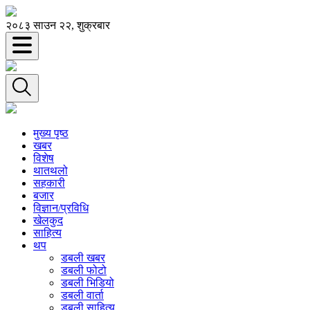
२०८३ साउन २२, शुक्रबार
मुख्य पृष्ठ
खबर
विशेष
थातथलो
सहकारी
बजार
विज्ञान/प्रविधि
खेलकुद
साहित्य
थप
डबली खबर
डबली फोटो
डबली भिडियो
डबली वार्ता
डबली साहित्य