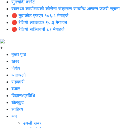
सुनचाँदी दररेट
स्वास्थ्य कार्यालयको कोरोना संक्रमण सम्बन्धि अत्यन्त जरुरी सूचना
🔴 नुवाकोट एफएम १०६.८ मेगाहर्ज
🔴 रेडियो लाङटाङ ९०.३ मेगाहर्ज
🔴 रेडियो सञ्जिवनी ८९ मेगाहर्ज
+
मुख्य पृष्ठ
खबर
विशेष
थातथलो
सहकारी
बजार
विज्ञान/प्रविधि
खेलकुद
साहित्य
थप
डबली खबर