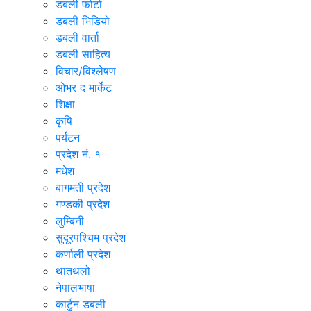
डबली फोटो
डबली भिडियो
डबली वार्ता
डबली साहित्य
विचार/विश्‍लेषण
ओभर द मार्केट
शिक्षा
कृषि
पर्यटन
प्रदेश नं. १
मधेश
बागमती प्रदेश
गण्डकी प्रदेश
लुम्बिनी
सुदूरपश्चिम प्रदेश
कर्णाली प्रदेश
थातथलो
नेपालभाषा
कार्टुन डबली