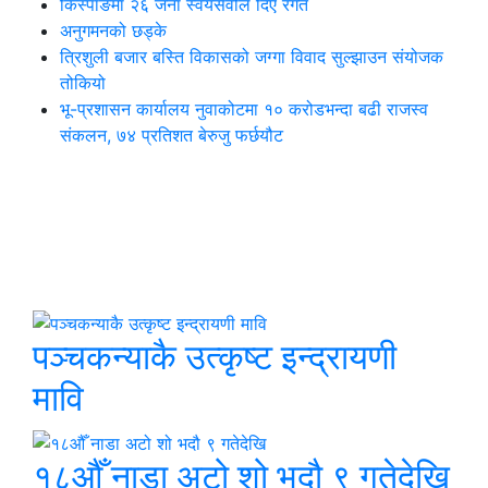
किस्पाङमा २६ जना स्वयंसेवीले दिए रगत
अनुगमनको छड्के
त्रिशुली बजार बस्ति विकासको जग्गा विवाद सुल्झाउन संयोजक
तोकियो
भू-प्रशासन कार्यालय नुवाकोटमा १० करोडभन्दा बढी राजस्व
संकलन, ७४ प्रतिशत बेरुजु फर्छयौट
थप समाचार
छुटाउनुभयो कि ?
पञ्चकन्याकै उत्कृष्ट इन्द्रायणी
मावि
१८औँ नाडा अटो शो भदौ ९ गतेदेखि