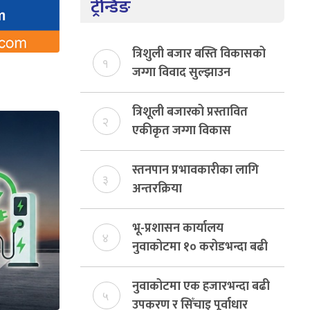
ट्रेन्डिङ
त्रिशुली बजार बस्ति विकासको
१
जग्गा विवाद सुल्झाउन
संयोजक तोकियो
त्रिशूली बजारको प्रस्तावित
२
एकीकृत जग्गा विकास
योजनाको जग्गा विवादमा
किन?, बस्ति विकास दर्ता नभए
स्तनपान प्रभावकारीका लागि
३
समिति विघटन हुने
अन्तरक्रिया
भू-प्रशासन कार्यालय
४
नुवाकोटमा १० करोडभन्दा बढी
राजस्व संकलन, ७४ प्रतिशत
बेरुजु फर्छयौट
नुवाकोटमा एक हजारभन्दा बढी
५
उपकरण र सिँचाइ पूर्वाधार