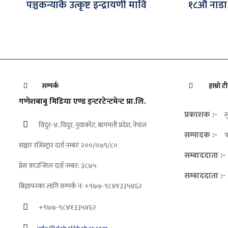
पञ्चकन्याकै उत्कृष्ट इन्द्रायणी मावि
१८औँ नाडा
सम्पर्क
हाम्रो ट
गणेशबाबु मिडिया एण्ड इन्टरटेन्टमेन्ट प्रा.लि.
प्रकाशक :-
स
विदुर-४, विदुर, नुवाकोट, बागमती प्रदेश, नेपाल
सम्पादक :-
य
सञ्चार रजिस्ट्रार दर्ता नम्बरः २००/०७९/८०
सम्बाददाता :-
प्रेस काउन्सिल दर्ता नम्बर: ३८७५
सम्बाददाता :-
बिज्ञापनका लागि सम्पर्क न: +९७७-९८४१३३५४६२
+९७७-९८४१३३५४६२