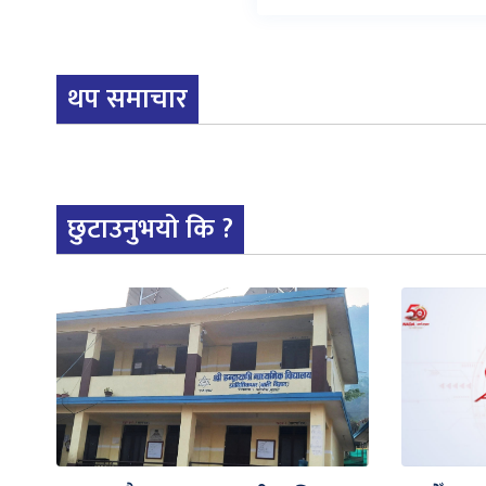
थप समाचार
छुटाउनुभयो कि ?