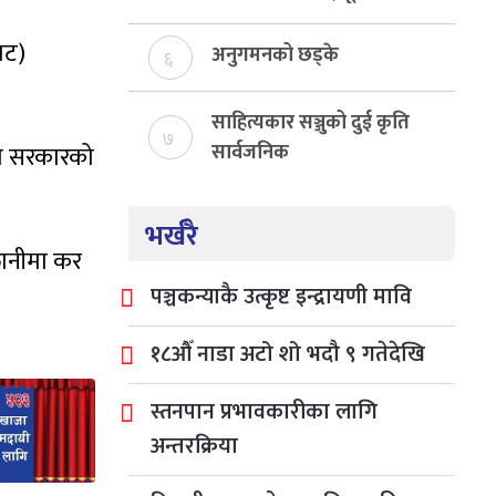
निर्माण
ाट)
अनुगमनको छड्के
६
साहित्यकार सञ्जुको दुई कृति
७
सार्वजनिक
ागि सरकारको
भर्खरै
्तानीमा कर
पञ्चकन्याकै उत्कृष्ट इन्द्रायणी मावि
१८औँ नाडा अटो शो भदौ ९ गतेदेखि
स्तनपान प्रभावकारीका लागि
अन्तरक्रिया