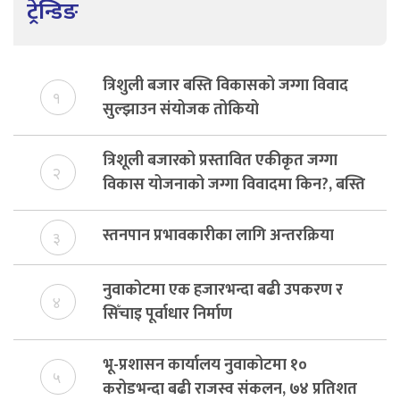
ट्रेन्डिङ
त्रिशुली बजार बस्ति विकासको जग्गा विवाद
१
सुल्झाउन संयोजक तोकियो
त्रिशूली बजारको प्रस्तावित एकीकृत जग्गा
२
विकास योजनाको जग्गा विवादमा किन?, बस्ति
विकास दर्ता नभए समिति विघटन हुने
स्तनपान प्रभावकारीका लागि अन्तरक्रिया
३
नुवाकोटमा एक हजारभन्दा बढी उपकरण र
४
सिँचाइ पूर्वाधार निर्माण
भू-प्रशासन कार्यालय नुवाकोटमा १०
५
करोडभन्दा बढी राजस्व संकलन, ७४ प्रतिशत