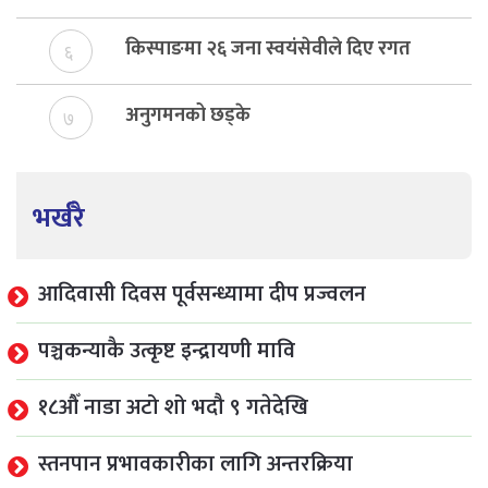
बेरुजु फर्छयौट
किस्पाङमा २६ जना स्वयंसेवीले दिए रगत
६
अनुगमनको छड्के
७
भर्खरै
आदिवासी दिवस पूर्वसन्ध्यामा दीप प्रज्वलन
पञ्चकन्याकै उत्कृष्ट इन्द्रायणी मावि
१८औँ नाडा अटो शो भदौ ९ गतेदेखि
स्तनपान प्रभावकारीका लागि अन्तरक्रिया