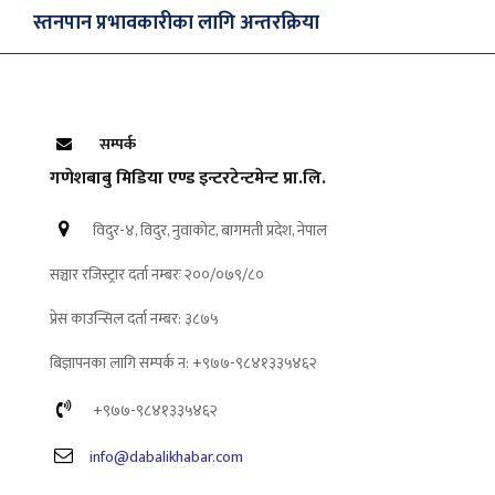
स्तनपान प्रभावकारीका लागि अन्तरक्रिया
सम्पर्क
गणेशबाबु मिडिया एण्ड इन्टरटेन्टमेन्ट प्रा.लि.
विदुर-४, विदुर, नुवाकोट, बागमती प्रदेश, नेपाल
सञ्चार रजिस्ट्रार दर्ता नम्बरः २००/०७९/८०
प्रेस काउन्सिल दर्ता नम्बर: ३८७५
बिज्ञापनका लागि सम्पर्क न: +९७७-९८४१३३५४६२
+९७७-९८४१३३५४६२
info@dabalikhabar.com