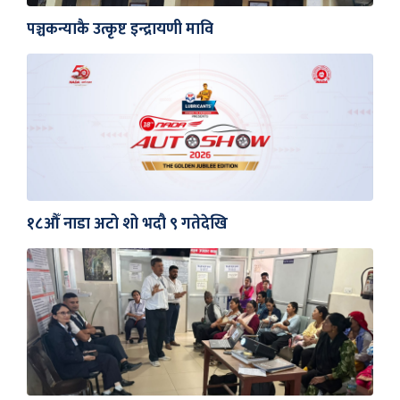
पञ्चकन्याकै उत्कृष्ट इन्द्रायणी मावि
१८औँ नाडा अटो शो भदौ ९ गतेदेखि