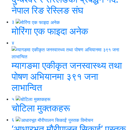
नेपाल रिङ रेस्लिङ संघ
३
मोरिंगा एक फाइदा अनेक
४
म्यागङमा एकीकृत जनस्वास्थ्य तथा
पोषण अभियानमा ३९१ जना
लाभान्वित
५
चोटिला मुक्तकहरू
६
‘आधारभूत मौरीपालन सिकाई’ पुस्तक