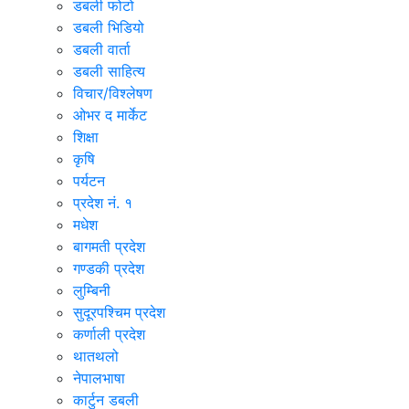
डबली फोटो
डबली भिडियो
डबली वार्ता
डबली साहित्य
विचार/विश्‍लेषण
ओभर द मार्केट
शिक्षा
कृषि
पर्यटन
प्रदेश नं. १
मधेश
बागमती प्रदेश
गण्डकी प्रदेश
लुम्बिनी
सुदूरपश्चिम प्रदेश
कर्णाली प्रदेश
थातथलो
नेपालभाषा
कार्टुन डबली