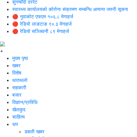
सुनचाँदी दररेट
स्वास्थ्य कार्यालयको कोरोना संक्रमण सम्बन्धि अत्यन्त जरुरी सूचना
🔴 नुवाकोट एफएम १०६.८ मेगाहर्ज
🔴 रेडियो लाङटाङ ९०.३ मेगाहर्ज
🔴 रेडियो सञ्जिवनी ८९ मेगाहर्ज
+
मुख्य पृष्ठ
खबर
विशेष
थातथलो
सहकारी
बजार
विज्ञान/प्रविधि
खेलकुद
साहित्य
थप
डबली खबर