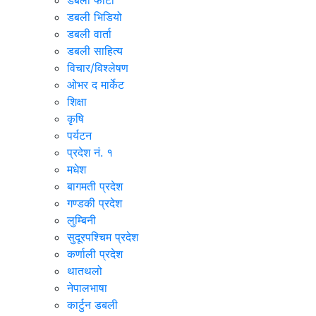
डबली फोटो
डबली भिडियो
डबली वार्ता
डबली साहित्य
विचार/विश्‍लेषण
ओभर द मार्केट
शिक्षा
कृषि
पर्यटन
प्रदेश नं. १
मधेश
बागमती प्रदेश
गण्डकी प्रदेश
लुम्बिनी
सुदूरपश्चिम प्रदेश
कर्णाली प्रदेश
थातथलो
नेपालभाषा
कार्टुन डबली