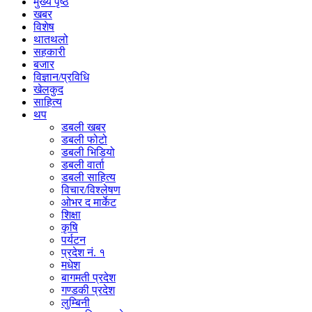
मुख्य पृष्ठ
खबर
विशेष
थातथलो
सहकारी
बजार
विज्ञान/प्रविधि
खेलकुद
साहित्य
थप
डबली खबर
डबली फोटो
डबली भिडियो
डबली वार्ता
डबली साहित्य
विचार/विश्‍लेषण
ओभर द मार्केट
शिक्षा
कृषि
पर्यटन
प्रदेश नं. १
मधेश
बागमती प्रदेश
गण्डकी प्रदेश
लुम्बिनी