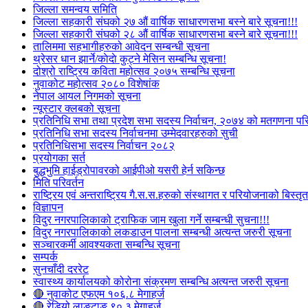
जिल्ला समन्वय समिति
जिल्ला सहकारी संघको २७ औं वार्षिक साधारणसभा बस्ने बारे सूचना!!!
जिल्ला सहकारी संघको २८ औं वार्षिक साधारणसभा बस्ने बारे सूचना!!!
तालिममा सहभागीहरुको आवेदन सम्बन्धी सूचना
थ्रेसर धान झार्ने/काेदाे कुट्ने मेसिन सम्बन्धि सूचना!
दोश्रो राष्ट्रिय कविता महोत्सव २०७५ सम्बन्धि सूचना
नुवाकोट महोत्सव २०८० विशेषांक
नेपाल आयल निगमको सूचना
न्यूस्टार क्लबको सूचना
प्रतिनिधि सभा तथा प्रदेश सभा सदस्य निर्वाचन, २०७४ को मतगणना पर
प्रतिनिधि सभा सदस्य निर्वाचनमा उम्मेदवारहरुको सुची
प्रतिनिधिसभा सदस्य निर्वाचन २०८२
प्रयोगका सर्त
बुद्धभुमि हाईड्रोपावरको आईपीओ यसरी हेर्न सकिन्छ
मिति परिवर्तन
राष्ट्रिय एवं अन्तराष्ट्रिय गै.स.स.हरुको संस्थागत र परियोजनाको बिस्तृत 
विज्ञापन
विदुर नगरपालिकाको ट्राफिक जाम खुला गर्ने सम्बन्धी सुचना!!!
विदुर नगरपालिकाको लकडाउन पालना सम्बन्धी अत्यन्त जरुरी सूचना
सञ्चारकर्मी आवश्यकता सम्बन्धि सूचना
सम्पर्क
सुनचाँदी दररेट
स्वास्थ्य कार्यालयको कोरोना संक्रमण सम्बन्धि अत्यन्त जरुरी सूचना
🔴 नुवाकोट एफएम १०६.८ मेगाहर्ज
🔴 रेडियो लाङटाङ ९०.३ मेगाहर्ज