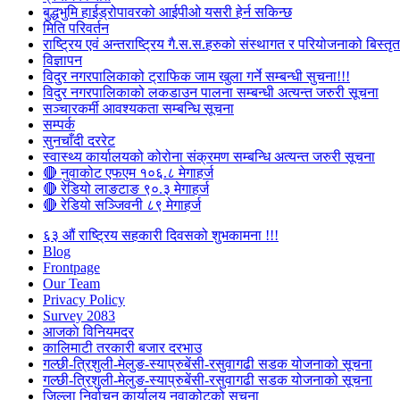
बुद्धभुमि हाईड्रोपावरको आईपीओ यसरी हेर्न सकिन्छ
मिति परिवर्तन
राष्ट्रिय एवं अन्तराष्ट्रिय गै.स.स.हरुको संस्थागत र परियोजनाको बिस्तृत 
विज्ञापन
विदुर नगरपालिकाको ट्राफिक जाम खुला गर्ने सम्बन्धी सुचना!!!
विदुर नगरपालिकाको लकडाउन पालना सम्बन्धी अत्यन्त जरुरी सूचना
सञ्चारकर्मी आवश्यकता सम्बन्धि सूचना
सम्पर्क
सुनचाँदी दररेट
स्वास्थ्य कार्यालयको कोरोना संक्रमण सम्बन्धि अत्यन्त जरुरी सूचना
🔴 नुवाकोट एफएम १०६.८ मेगाहर्ज
🔴 रेडियो लाङटाङ ९०.३ मेगाहर्ज
🔴 रेडियो सञ्जिवनी ८९ मेगाहर्ज
६३ औं राष्ट्रिय सहकारी दिवसको शुभकामना !!!
Blog
Frontpage
Our Team
Privacy Policy
Survey 2083
आजकाे विनियमदर
कालिमाटी तरकारी बजार दरभाउ
गल्छी-त्रिशुली-मेलुङ-स्याप्रुबेंसी-रसुवागढी सडक योजनाको सूचना
गल्छी-त्रिशुली-मेलुङ-स्याप्रुबेंसी-रसुवागढी सडक योजनाको सूचना
जिल्ला निर्वाचन कार्यालय नुवाकोटको सूचना