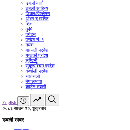
डबली वार्ता
डबली साहित्य
विचार/विश्‍लेषण
ओभर द मार्केट
शिक्षा
कृषि
पर्यटन
प्रदेश नं. १
मधेश
बागमती प्रदेश
गण्डकी प्रदेश
लुम्बिनी
सुदूरपश्चिम प्रदेश
कर्णाली प्रदेश
थातथलो
नेपालभाषा
कार्टुन डबली
English
२०८३ साउन २२, शुक्रबार
डबली खबर