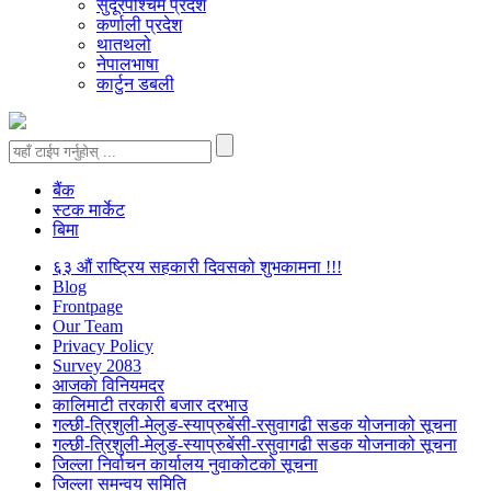
सुदूरपश्चिम प्रदेश
कर्णाली प्रदेश
थातथलो
नेपालभाषा
कार्टुन डबली
बैंक
स्टक मार्केट
बिमा
६३ औं राष्ट्रिय सहकारी दिवसको शुभकामना !!!
Blog
Frontpage
Our Team
Privacy Policy
Survey 2083
आजकाे विनियमदर
कालिमाटी तरकारी बजार दरभाउ
गल्छी-त्रिशुली-मेलुङ-स्याप्रुबेंसी-रसुवागढी सडक योजनाको सूचना
गल्छी-त्रिशुली-मेलुङ-स्याप्रुबेंसी-रसुवागढी सडक योजनाको सूचना
जिल्ला निर्वाचन कार्यालय नुवाकोटको सूचना
जिल्ला समन्वय समिति