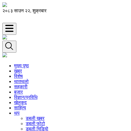
२०८३ साउन २२, शुक्रबार
मुख्य पृष्ठ
खबर
विशेष
थातथलो
सहकारी
बजार
विज्ञान/प्रविधि
खेलकुद
साहित्य
थप
डबली खबर
डबली फोटो
डबली भिडियो