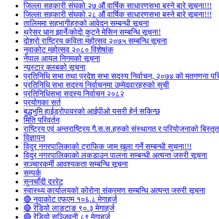
जिल्ला सहकारी संघको २७ औं वार्षिक साधारणसभा बस्ने बारे सूचना!!!
जिल्ला सहकारी संघको २८ औं वार्षिक साधारणसभा बस्ने बारे सूचना!!!
तालिममा सहभागीहरुको आवेदन सम्बन्धी सूचना
थ्रेसर धान झार्ने/काेदाे कुट्ने मेसिन सम्बन्धि सूचना!
दोश्रो राष्ट्रिय कविता महोत्सव २०७५ सम्बन्धि सूचना
नुवाकोट महोत्सव २०८० विशेषांक
नेपाल आयल निगमको सूचना
न्यूस्टार क्लबको सूचना
प्रतिनिधि सभा तथा प्रदेश सभा सदस्य निर्वाचन, २०७४ को मतगणना पर
प्रतिनिधि सभा सदस्य निर्वाचनमा उम्मेदवारहरुको सुची
प्रतिनिधिसभा सदस्य निर्वाचन २०८२
प्रयोगका सर्त
बुद्धभुमि हाईड्रोपावरको आईपीओ यसरी हेर्न सकिन्छ
मिति परिवर्तन
राष्ट्रिय एवं अन्तराष्ट्रिय गै.स.स.हरुको संस्थागत र परियोजनाको बिस्तृत 
विज्ञापन
विदुर नगरपालिकाको ट्राफिक जाम खुला गर्ने सम्बन्धी सुचना!!!
विदुर नगरपालिकाको लकडाउन पालना सम्बन्धी अत्यन्त जरुरी सूचना
सञ्चारकर्मी आवश्यकता सम्बन्धि सूचना
सम्पर्क
सुनचाँदी दररेट
स्वास्थ्य कार्यालयको कोरोना संक्रमण सम्बन्धि अत्यन्त जरुरी सूचना
🔴 नुवाकोट एफएम १०६.८ मेगाहर्ज
🔴 रेडियो लाङटाङ ९०.३ मेगाहर्ज
🔴 रेडियो सञ्जिवनी ८९ मेगाहर्ज