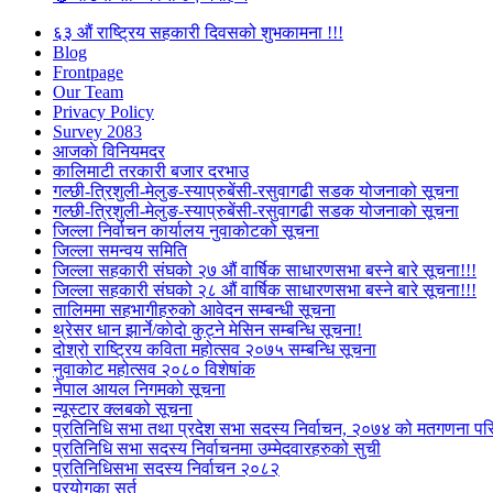
६३ औं राष्ट्रिय सहकारी दिवसको शुभकामना !!!
Blog
Frontpage
Our Team
Privacy Policy
Survey 2083
आजकाे विनियमदर
कालिमाटी तरकारी बजार दरभाउ
गल्छी-त्रिशुली-मेलुङ-स्याप्रुबेंसी-रसुवागढी सडक योजनाको सूचना
गल्छी-त्रिशुली-मेलुङ-स्याप्रुबेंसी-रसुवागढी सडक योजनाको सूचना
जिल्ला निर्वाचन कार्यालय नुवाकोटको सूचना
जिल्ला समन्वय समिति
जिल्ला सहकारी संघको २७ औं वार्षिक साधारणसभा बस्ने बारे सूचना!!!
जिल्ला सहकारी संघको २८ औं वार्षिक साधारणसभा बस्ने बारे सूचना!!!
तालिममा सहभागीहरुको आवेदन सम्बन्धी सूचना
थ्रेसर धान झार्ने/काेदाे कुट्ने मेसिन सम्बन्धि सूचना!
दोश्रो राष्ट्रिय कविता महोत्सव २०७५ सम्बन्धि सूचना
नुवाकोट महोत्सव २०८० विशेषांक
नेपाल आयल निगमको सूचना
न्यूस्टार क्लबको सूचना
प्रतिनिधि सभा तथा प्रदेश सभा सदस्य निर्वाचन, २०७४ को मतगणना पर
प्रतिनिधि सभा सदस्य निर्वाचनमा उम्मेदवारहरुको सुची
प्रतिनिधिसभा सदस्य निर्वाचन २०८२
प्रयोगका सर्त