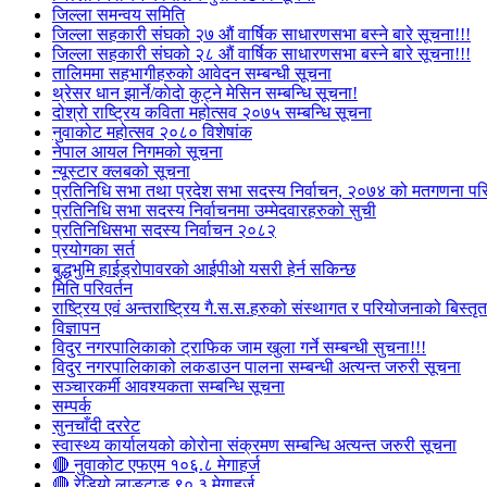
जिल्ला समन्वय समिति
जिल्ला सहकारी संघको २७ औं वार्षिक साधारणसभा बस्ने बारे सूचना!!!
जिल्ला सहकारी संघको २८ औं वार्षिक साधारणसभा बस्ने बारे सूचना!!!
तालिममा सहभागीहरुको आवेदन सम्बन्धी सूचना
थ्रेसर धान झार्ने/काेदाे कुट्ने मेसिन सम्बन्धि सूचना!
दोश्रो राष्ट्रिय कविता महोत्सव २०७५ सम्बन्धि सूचना
नुवाकोट महोत्सव २०८० विशेषांक
नेपाल आयल निगमको सूचना
न्यूस्टार क्लबको सूचना
प्रतिनिधि सभा तथा प्रदेश सभा सदस्य निर्वाचन, २०७४ को मतगणना पर
प्रतिनिधि सभा सदस्य निर्वाचनमा उम्मेदवारहरुको सुची
प्रतिनिधिसभा सदस्य निर्वाचन २०८२
प्रयोगका सर्त
बुद्धभुमि हाईड्रोपावरको आईपीओ यसरी हेर्न सकिन्छ
मिति परिवर्तन
राष्ट्रिय एवं अन्तराष्ट्रिय गै.स.स.हरुको संस्थागत र परियोजनाको बिस्तृत 
विज्ञापन
विदुर नगरपालिकाको ट्राफिक जाम खुला गर्ने सम्बन्धी सुचना!!!
विदुर नगरपालिकाको लकडाउन पालना सम्बन्धी अत्यन्त जरुरी सूचना
सञ्चारकर्मी आवश्यकता सम्बन्धि सूचना
सम्पर्क
सुनचाँदी दररेट
स्वास्थ्य कार्यालयको कोरोना संक्रमण सम्बन्धि अत्यन्त जरुरी सूचना
🔴 नुवाकोट एफएम १०६.८ मेगाहर्ज
🔴 रेडियो लाङटाङ ९०.३ मेगाहर्ज