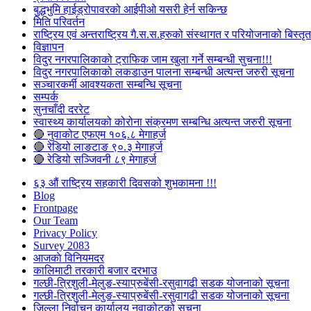
बुद्धभुमि हाईड्रोपावरको आईपीओ यसरी हेर्न सकिन्छ
मिति परिवर्तन
राष्ट्रिय एवं अन्तराष्ट्रिय गै.स.स.हरुको संस्थागत र परियोजनाको बिस्तृत 
विज्ञापन
विदुर नगरपालिकाको ट्राफिक जाम खुला गर्ने सम्बन्धी सुचना!!!
विदुर नगरपालिकाको लकडाउन पालना सम्बन्धी अत्यन्त जरुरी सूचना
सञ्चारकर्मी आवश्यकता सम्बन्धि सूचना
सम्पर्क
सुनचाँदी दररेट
स्वास्थ्य कार्यालयको कोरोना संक्रमण सम्बन्धि अत्यन्त जरुरी सूचना
🔴 नुवाकोट एफएम १०६.८ मेगाहर्ज
🔴 रेडियो लाङटाङ ९०.३ मेगाहर्ज
🔴 रेडियो सञ्जिवनी ८९ मेगाहर्ज
६३ औं राष्ट्रिय सहकारी दिवसको शुभकामना !!!
Blog
Frontpage
Our Team
Privacy Policy
Survey 2083
आजकाे विनियमदर
कालिमाटी तरकारी बजार दरभाउ
गल्छी-त्रिशुली-मेलुङ-स्याप्रुबेंसी-रसुवागढी सडक योजनाको सूचना
गल्छी-त्रिशुली-मेलुङ-स्याप्रुबेंसी-रसुवागढी सडक योजनाको सूचना
जिल्ला निर्वाचन कार्यालय नुवाकोटको सूचना