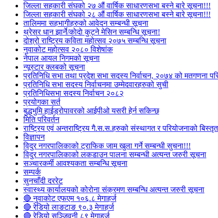
जिल्ला सहकारी संघको २७ औं वार्षिक साधारणसभा बस्ने बारे सूचना!!!
जिल्ला सहकारी संघको २८ औं वार्षिक साधारणसभा बस्ने बारे सूचना!!!
तालिममा सहभागीहरुको आवेदन सम्बन्धी सूचना
थ्रेसर धान झार्ने/काेदाे कुट्ने मेसिन सम्बन्धि सूचना!
दोश्रो राष्ट्रिय कविता महोत्सव २०७५ सम्बन्धि सूचना
नुवाकोट महोत्सव २०८० विशेषांक
नेपाल आयल निगमको सूचना
न्यूस्टार क्लबको सूचना
प्रतिनिधि सभा तथा प्रदेश सभा सदस्य निर्वाचन, २०७४ को मतगणना पर
प्रतिनिधि सभा सदस्य निर्वाचनमा उम्मेदवारहरुको सुची
प्रतिनिधिसभा सदस्य निर्वाचन २०८२
प्रयोगका सर्त
बुद्धभुमि हाईड्रोपावरको आईपीओ यसरी हेर्न सकिन्छ
मिति परिवर्तन
राष्ट्रिय एवं अन्तराष्ट्रिय गै.स.स.हरुको संस्थागत र परियोजनाको बिस्तृत 
विज्ञापन
विदुर नगरपालिकाको ट्राफिक जाम खुला गर्ने सम्बन्धी सुचना!!!
विदुर नगरपालिकाको लकडाउन पालना सम्बन्धी अत्यन्त जरुरी सूचना
सञ्चारकर्मी आवश्यकता सम्बन्धि सूचना
सम्पर्क
सुनचाँदी दररेट
स्वास्थ्य कार्यालयको कोरोना संक्रमण सम्बन्धि अत्यन्त जरुरी सूचना
🔴 नुवाकोट एफएम १०६.८ मेगाहर्ज
🔴 रेडियो लाङटाङ ९०.३ मेगाहर्ज
🔴 रेडियो सञ्जिवनी ८९ मेगाहर्ज