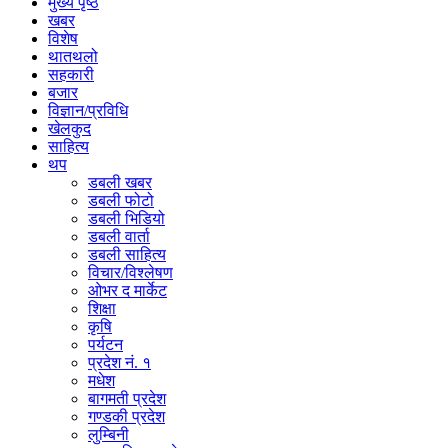
मुख्य पृष्ठ
खबर
विशेष
थातथलो
सहकारी
बजार
विज्ञान/प्रविधि
खेलकुद
साहित्य
थप
डबली खबर
डबली फोटो
डबली भिडियो
डबली वार्ता
डबली साहित्य
विचार/विश्‍लेषण
ओभर द मार्केट
शिक्षा
कृषि
पर्यटन
प्रदेश नं. १
मधेश
बागमती प्रदेश
गण्डकी प्रदेश
लुम्बिनी