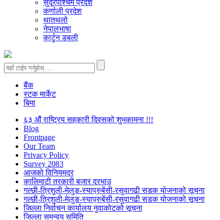
सुदूरपश्चिम प्रदेश
कर्णाली प्रदेश
थातथलो
नेपालभाषा
कार्टुन डबली
बैंक
स्टक मार्केट
बिमा
६३ औं राष्ट्रिय सहकारी दिवसको शुभकामना !!!
Blog
Frontpage
Our Team
Privacy Policy
Survey 2083
आजकाे विनियमदर
कालिमाटी तरकारी बजार दरभाउ
गल्छी-त्रिशुली-मेलुङ-स्याप्रुबेंसी-रसुवागढी सडक योजनाको सूचना
गल्छी-त्रिशुली-मेलुङ-स्याप्रुबेंसी-रसुवागढी सडक योजनाको सूचना
जिल्ला निर्वाचन कार्यालय नुवाकोटको सूचना
जिल्ला समन्वय समिति