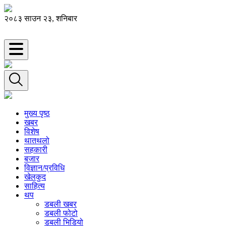
२०८३ साउन २३, शनिबार
मुख्य पृष्ठ
खबर
विशेष
थातथलो
सहकारी
बजार
विज्ञान/प्रविधि
खेलकुद
साहित्य
थप
डबली खबर
डबली फोटो
डबली भिडियो