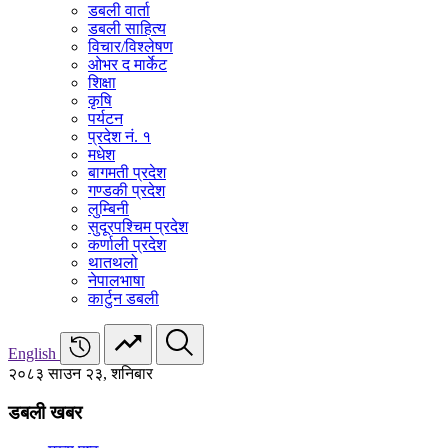
डबली वार्ता
डबली साहित्य
विचार/विश्‍लेषण
ओभर द मार्केट
शिक्षा
कृषि
पर्यटन
प्रदेश नं. १
मधेश
बागमती प्रदेश
गण्डकी प्रदेश
लुम्बिनी
सुदूरपश्चिम प्रदेश
कर्णाली प्रदेश
थातथलो
नेपालभाषा
कार्टुन डबली
English
२०८३ साउन २३, शनिबार
डबली खबर