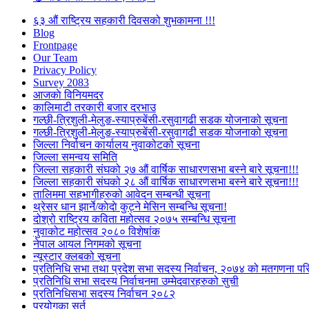
६३ औं राष्ट्रिय सहकारी दिवसको शुभकामना !!!
Blog
Frontpage
Our Team
Privacy Policy
Survey 2083
आजकाे विनियमदर
कालिमाटी तरकारी बजार दरभाउ
गल्छी-त्रिशुली-मेलुङ-स्याप्रुबेंसी-रसुवागढी सडक योजनाको सूचना
गल्छी-त्रिशुली-मेलुङ-स्याप्रुबेंसी-रसुवागढी सडक योजनाको सूचना
जिल्ला निर्वाचन कार्यालय नुवाकोटको सूचना
जिल्ला समन्वय समिति
जिल्ला सहकारी संघको २७ औं वार्षिक साधारणसभा बस्ने बारे सूचना!!!
जिल्ला सहकारी संघको २८ औं वार्षिक साधारणसभा बस्ने बारे सूचना!!!
तालिममा सहभागीहरुको आवेदन सम्बन्धी सूचना
थ्रेसर धान झार्ने/काेदाे कुट्ने मेसिन सम्बन्धि सूचना!
दोश्रो राष्ट्रिय कविता महोत्सव २०७५ सम्बन्धि सूचना
नुवाकोट महोत्सव २०८० विशेषांक
नेपाल आयल निगमको सूचना
न्यूस्टार क्लबको सूचना
प्रतिनिधि सभा तथा प्रदेश सभा सदस्य निर्वाचन, २०७४ को मतगणना पर
प्रतिनिधि सभा सदस्य निर्वाचनमा उम्मेदवारहरुको सुची
प्रतिनिधिसभा सदस्य निर्वाचन २०८२
प्रयोगका सर्त