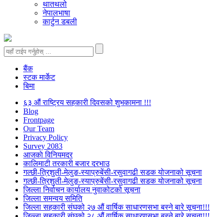
थातथलो
नेपालभाषा
कार्टुन डबली
बैंक
स्टक मार्केट
बिमा
६३ औं राष्ट्रिय सहकारी दिवसको शुभकामना !!!
Blog
Frontpage
Our Team
Privacy Policy
Survey 2083
आजकाे विनियमदर
कालिमाटी तरकारी बजार दरभाउ
गल्छी-त्रिशुली-मेलुङ-स्याप्रुबेंसी-रसुवागढी सडक योजनाको सूचना
गल्छी-त्रिशुली-मेलुङ-स्याप्रुबेंसी-रसुवागढी सडक योजनाको सूचना
जिल्ला निर्वाचन कार्यालय नुवाकोटको सूचना
जिल्ला समन्वय समिति
जिल्ला सहकारी संघको २७ औं वार्षिक साधारणसभा बस्ने बारे सूचना!!!
जिल्ला सहकारी संघको २८ औं वार्षिक साधारणसभा बस्ने बारे सूचना!!!