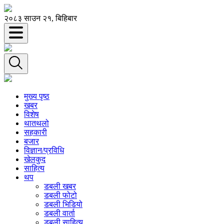
२०८३ साउन २१, बिहिबार
मुख्य पृष्ठ
खबर
विशेष
थातथलो
सहकारी
बजार
विज्ञान/प्रविधि
खेलकुद
साहित्य
थप
डबली खबर
डबली फोटो
डबली भिडियो
डबली वार्ता
डबली साहित्य