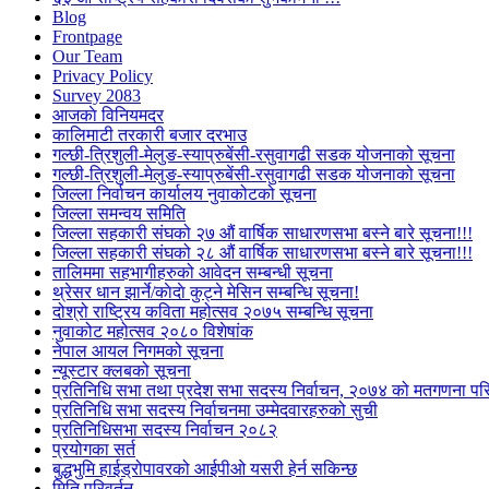
Blog
Frontpage
Our Team
Privacy Policy
Survey 2083
आजकाे विनियमदर
कालिमाटी तरकारी बजार दरभाउ
गल्छी-त्रिशुली-मेलुङ-स्याप्रुबेंसी-रसुवागढी सडक योजनाको सूचना
गल्छी-त्रिशुली-मेलुङ-स्याप्रुबेंसी-रसुवागढी सडक योजनाको सूचना
जिल्ला निर्वाचन कार्यालय नुवाकोटको सूचना
जिल्ला समन्वय समिति
जिल्ला सहकारी संघको २७ औं वार्षिक साधारणसभा बस्ने बारे सूचना!!!
जिल्ला सहकारी संघको २८ औं वार्षिक साधारणसभा बस्ने बारे सूचना!!!
तालिममा सहभागीहरुको आवेदन सम्बन्धी सूचना
थ्रेसर धान झार्ने/काेदाे कुट्ने मेसिन सम्बन्धि सूचना!
दोश्रो राष्ट्रिय कविता महोत्सव २०७५ सम्बन्धि सूचना
नुवाकोट महोत्सव २०८० विशेषांक
नेपाल आयल निगमको सूचना
न्यूस्टार क्लबको सूचना
प्रतिनिधि सभा तथा प्रदेश सभा सदस्य निर्वाचन, २०७४ को मतगणना पर
प्रतिनिधि सभा सदस्य निर्वाचनमा उम्मेदवारहरुको सुची
प्रतिनिधिसभा सदस्य निर्वाचन २०८२
प्रयोगका सर्त
बुद्धभुमि हाईड्रोपावरको आईपीओ यसरी हेर्न सकिन्छ
मिति परिवर्तन