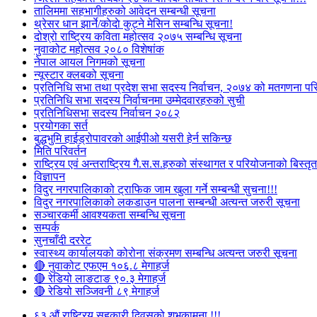
तालिममा सहभागीहरुको आवेदन सम्बन्धी सूचना
थ्रेसर धान झार्ने/काेदाे कुट्ने मेसिन सम्बन्धि सूचना!
दोश्रो राष्ट्रिय कविता महोत्सव २०७५ सम्बन्धि सूचना
नुवाकोट महोत्सव २०८० विशेषांक
नेपाल आयल निगमको सूचना
न्यूस्टार क्लबको सूचना
प्रतिनिधि सभा तथा प्रदेश सभा सदस्य निर्वाचन, २०७४ को मतगणना पर
प्रतिनिधि सभा सदस्य निर्वाचनमा उम्मेदवारहरुको सुची
प्रतिनिधिसभा सदस्य निर्वाचन २०८२
प्रयोगका सर्त
बुद्धभुमि हाईड्रोपावरको आईपीओ यसरी हेर्न सकिन्छ
मिति परिवर्तन
राष्ट्रिय एवं अन्तराष्ट्रिय गै.स.स.हरुको संस्थागत र परियोजनाको बिस्तृत 
विज्ञापन
विदुर नगरपालिकाको ट्राफिक जाम खुला गर्ने सम्बन्धी सुचना!!!
विदुर नगरपालिकाको लकडाउन पालना सम्बन्धी अत्यन्त जरुरी सूचना
सञ्चारकर्मी आवश्यकता सम्बन्धि सूचना
सम्पर्क
सुनचाँदी दररेट
स्वास्थ्य कार्यालयको कोरोना संक्रमण सम्बन्धि अत्यन्त जरुरी सूचना
🔴 नुवाकोट एफएम १०६.८ मेगाहर्ज
🔴 रेडियो लाङटाङ ९०.३ मेगाहर्ज
🔴 रेडियो सञ्जिवनी ८९ मेगाहर्ज
६३ औं राष्ट्रिय सहकारी दिवसको शुभकामना !!!