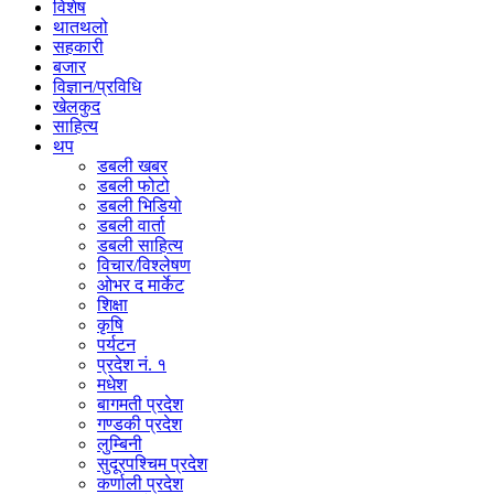
विशेष
थातथलो
सहकारी
बजार
विज्ञान/प्रविधि
खेलकुद
साहित्य
थप
डबली खबर
डबली फोटो
डबली भिडियो
डबली वार्ता
डबली साहित्य
विचार/विश्‍लेषण
ओभर द मार्केट
शिक्षा
कृषि
पर्यटन
प्रदेश नं. १
मधेश
बागमती प्रदेश
गण्डकी प्रदेश
लुम्बिनी
सुदूरपश्चिम प्रदेश
कर्णाली प्रदेश