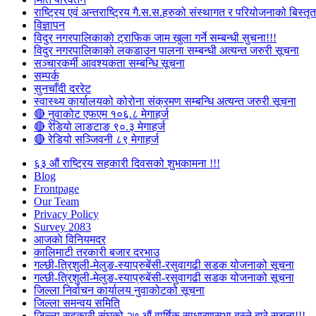
राष्ट्रिय एवं अन्तराष्ट्रिय गै.स.स.हरुको संस्थागत र परियोजनाको बिस्तृत 
विज्ञापन
विदुर नगरपालिकाको ट्राफिक जाम खुला गर्ने सम्बन्धी सुचना!!!
विदुर नगरपालिकाको लकडाउन पालना सम्बन्धी अत्यन्त जरुरी सूचना
सञ्चारकर्मी आवश्यकता सम्बन्धि सूचना
सम्पर्क
सुनचाँदी दररेट
स्वास्थ्य कार्यालयको कोरोना संक्रमण सम्बन्धि अत्यन्त जरुरी सूचना
🔴 नुवाकोट एफएम १०६.८ मेगाहर्ज
🔴 रेडियो लाङटाङ ९०.३ मेगाहर्ज
🔴 रेडियो सञ्जिवनी ८९ मेगाहर्ज
६३ औं राष्ट्रिय सहकारी दिवसको शुभकामना !!!
Blog
Frontpage
Our Team
Privacy Policy
Survey 2083
आजकाे विनियमदर
कालिमाटी तरकारी बजार दरभाउ
गल्छी-त्रिशुली-मेलुङ-स्याप्रुबेंसी-रसुवागढी सडक योजनाको सूचना
गल्छी-त्रिशुली-मेलुङ-स्याप्रुबेंसी-रसुवागढी सडक योजनाको सूचना
जिल्ला निर्वाचन कार्यालय नुवाकोटको सूचना
जिल्ला समन्वय समिति
जिल्ला सहकारी संघको २७ औं वार्षिक साधारणसभा बस्ने बारे सूचना!!!