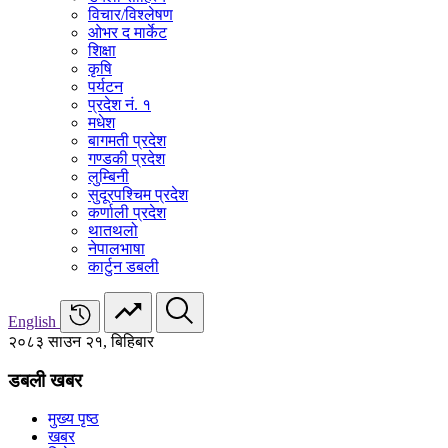
विचार/विश्‍लेषण
ओभर द मार्केट
शिक्षा
कृषि
पर्यटन
प्रदेश नं. १
मधेश
बागमती प्रदेश
गण्डकी प्रदेश
लुम्बिनी
सुदूरपश्चिम प्रदेश
कर्णाली प्रदेश
थातथलो
नेपालभाषा
कार्टुन डबली
English
२०८३ साउन २१, बिहिबार
डबली खबर
मुख्य पृष्ठ
खबर