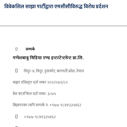
विवेकशिल साझा पार्टीद्वारा एमसीसीविरुद्ध विरोध प्रर्दशन
सम्पर्क
गणेशबाबु मिडिया एण्ड इन्टरटेन्टमेन्ट प्रा.लि.
विदुर-४, विदुर, नुवाकोट, बागमती प्रदेश, नेपाल
सञ्चार रजिस्ट्रार दर्ता नम्बरः २००/०७९/८०
प्रेस काउन्सिल दर्ता नम्बर: ३८७५
बिज्ञापनका लागि सम्पर्क न: +९७७-९८४१३३५४६२
+९७७-९८४१३३५४६२