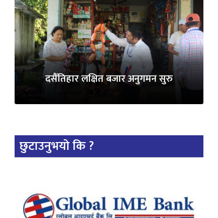
दसैँतिहार लक्षित बजार अनुगमन सुरु
छुटाउनुभयो कि ?