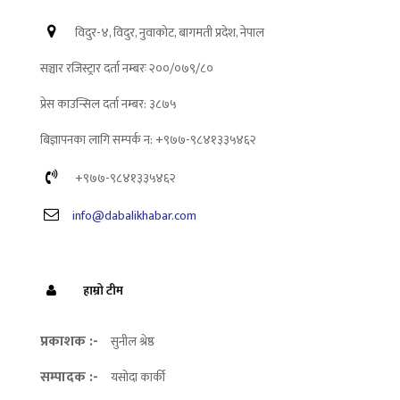
विदुर-४, विदुर, नुवाकोट, बागमती प्रदेश, नेपाल
सञ्चार रजिस्ट्रार दर्ता नम्बरः २००/०७९/८०
प्रेस काउन्सिल दर्ता नम्बर: ३८७५
बिज्ञापनका लागि सम्पर्क न: +९७७-९८४१३३५४६२
+९७७-९८४१३३५४६२
info@dabalikhabar.com
हाम्रो टीम
प्रकाशक :-
सुनील श्रेष्ठ
सम्पादक :-
यसोदा कार्की