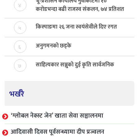
भू-प्रशासन कार्यालय नुवाकोटमा १०
४
करोडभन्दा बढी राजस्व संकलन, ७४ प्रतिशत
बेरुजु फर्छयौट
किस्पाङमा २६ जना स्वयंसेवीले दिए रगत
५
अनुगमनको छड्के
६
साहित्यकार सञ्जुको दुई कृति सार्वजनिक
७
भर्खरै
‘ग्लोबल नेक्स्ट जेन’ खाता सेवा सञ्चालनमा
आदिवासी दिवस पूर्वसन्ध्यामा दीप प्रज्वलन