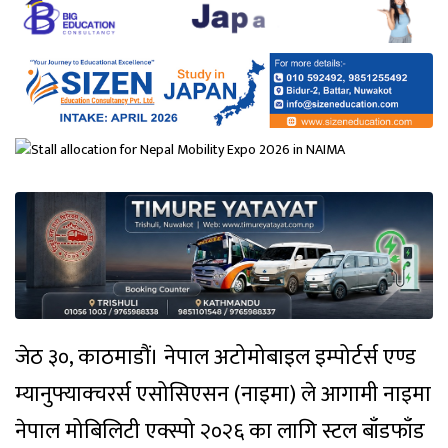
जेठ ३०, काठमाडौं। नेपाल अटोमोबाइल इम्पोर्टर्स एण्ड
म्यानुफ्याक्चरर्स एसोसिएसन (नाइमा) ले आगामी नाइमा
नेपाल मोबिलिटी एक्स्पो २०२६ का लागि स्टल बाँडफाँड