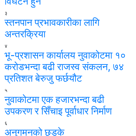
विघटन हुने
३
स्तनपान प्रभावकारीका लागि
अन्तरक्रिया
४
भू-प्रशासन कार्यालय नुवाकोटमा १०
करोडभन्दा बढी राजस्व संकलन, ७४
प्रतिशत बेरुजु फर्छयौट
५
नुवाकोटमा एक हजारभन्दा बढी
उपकरण र सिँचाइ पूर्वाधार निर्माण
६
अनुगमनको छड्के