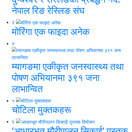
नेपाल रिङ रेस्लिङ संघ
३
मोरिंगा एक फाइदा अनेक
४
म्यागङमा एकीकृत जनस्वास्थ्य तथा
पोषण अभियानमा ३९१ जना
लाभान्वित
५
चोटिला मुक्तकहरू
६
‘आधारभूत मौरीपालन सिकाई’ पुस्तक