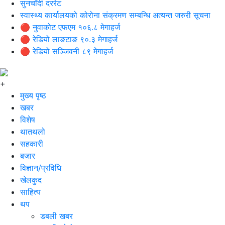
सुनचाँदी दररेट
स्वास्थ्य कार्यालयको कोरोना संक्रमण सम्बन्धि अत्यन्त जरुरी सूचना
🔴 नुवाकोट एफएम १०६.८ मेगाहर्ज
🔴 रेडियो लाङटाङ ९०.३ मेगाहर्ज
🔴 रेडियो सञ्जिवनी ८९ मेगाहर्ज
+
मुख्य पृष्ठ
खबर
विशेष
थातथलो
सहकारी
बजार
विज्ञान/प्रविधि
खेलकुद
साहित्य
थप
डबली खबर