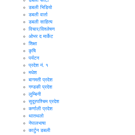
डबली फोटो
डबली भिडियो
डबली वार्ता
डबली साहित्य
विचार/विश्‍लेषण
ओभर द मार्केट
शिक्षा
कृषि
पर्यटन
प्रदेश नं. १
मधेश
बागमती प्रदेश
गण्डकी प्रदेश
लुम्बिनी
सुदूरपश्चिम प्रदेश
कर्णाली प्रदेश
थातथलो
नेपालभाषा
कार्टुन डबली