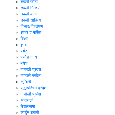
डबली फोटो
डबली भिडियो
डबली वार्ता
डबली साहित्य
विचार/विश्‍लेषण
ओभर द मार्केट
शिक्षा
कृषि
पर्यटन
प्रदेश नं. १
मधेश
बागमती प्रदेश
गण्डकी प्रदेश
लुम्बिनी
सुदूरपश्चिम प्रदेश
कर्णाली प्रदेश
थातथलो
नेपालभाषा
कार्टुन डबली