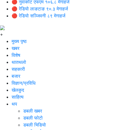
🔴 नुवाकोट एफएम १०६.८ मेगाहर्ज
🔴 रेडियो लाङटाङ ९०.३ मेगाहर्ज
🔴 रेडियो सञ्जिवनी ८९ मेगाहर्ज
+
मुख्य पृष्ठ
खबर
विशेष
थातथलो
सहकारी
बजार
विज्ञान/प्रविधि
खेलकुद
साहित्य
थप
डबली खबर
डबली फोटो
डबली भिडियो