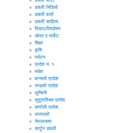
डबली फोटो
डबली भिडियो
डबली वार्ता
डबली साहित्य
विचार/विश्‍लेषण
ओभर द मार्केट
शिक्षा
कृषि
पर्यटन
प्रदेश नं. १
मधेश
बागमती प्रदेश
गण्डकी प्रदेश
लुम्बिनी
सुदूरपश्चिम प्रदेश
कर्णाली प्रदेश
थातथलो
नेपालभाषा
कार्टुन डबली