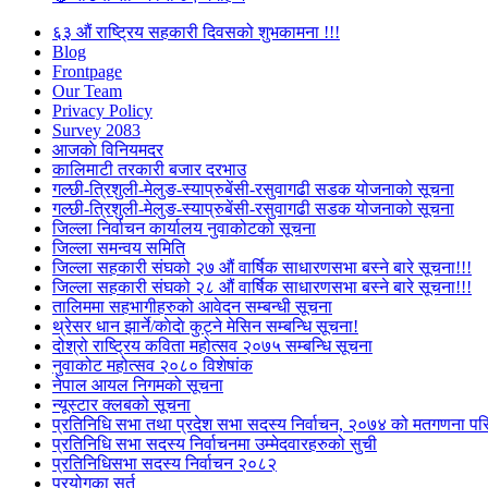
६३ औं राष्ट्रिय सहकारी दिवसको शुभकामना !!!
Blog
Frontpage
Our Team
Privacy Policy
Survey 2083
आजकाे विनियमदर
कालिमाटी तरकारी बजार दरभाउ
गल्छी-त्रिशुली-मेलुङ-स्याप्रुबेंसी-रसुवागढी सडक योजनाको सूचना
गल्छी-त्रिशुली-मेलुङ-स्याप्रुबेंसी-रसुवागढी सडक योजनाको सूचना
जिल्ला निर्वाचन कार्यालय नुवाकोटको सूचना
जिल्ला समन्वय समिति
जिल्ला सहकारी संघको २७ औं वार्षिक साधारणसभा बस्ने बारे सूचना!!!
जिल्ला सहकारी संघको २८ औं वार्षिक साधारणसभा बस्ने बारे सूचना!!!
तालिममा सहभागीहरुको आवेदन सम्बन्धी सूचना
थ्रेसर धान झार्ने/काेदाे कुट्ने मेसिन सम्बन्धि सूचना!
दोश्रो राष्ट्रिय कविता महोत्सव २०७५ सम्बन्धि सूचना
नुवाकोट महोत्सव २०८० विशेषांक
नेपाल आयल निगमको सूचना
न्यूस्टार क्लबको सूचना
प्रतिनिधि सभा तथा प्रदेश सभा सदस्य निर्वाचन, २०७४ को मतगणना पर
प्रतिनिधि सभा सदस्य निर्वाचनमा उम्मेदवारहरुको सुची
प्रतिनिधिसभा सदस्य निर्वाचन २०८२
प्रयोगका सर्त