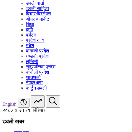
डबली वार्ता
डबली साहित्य
विचार/विश्‍लेषण
ओभर द मार्केट
शिक्षा
कृषि
पर्यटन
प्रदेश नं. १
मधेश
बागमती प्रदेश
गण्डकी प्रदेश
लुम्बिनी
सुदूरपश्चिम प्रदेश
कर्णाली प्रदेश
थातथलो
नेपालभाषा
कार्टुन डबली
English
२०८३ साउन २१, बिहिबार
डबली खबर