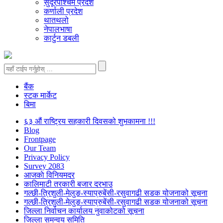
सुदूरपश्चिम प्रदेश
कर्णाली प्रदेश
थातथलो
नेपालभाषा
कार्टुन डबली
बैंक
स्टक मार्केट
बिमा
६३ औं राष्ट्रिय सहकारी दिवसको शुभकामना !!!
Blog
Frontpage
Our Team
Privacy Policy
Survey 2083
आजकाे विनियमदर
कालिमाटी तरकारी बजार दरभाउ
गल्छी-त्रिशुली-मेलुङ-स्याप्रुबेंसी-रसुवागढी सडक योजनाको सूचना
गल्छी-त्रिशुली-मेलुङ-स्याप्रुबेंसी-रसुवागढी सडक योजनाको सूचना
जिल्ला निर्वाचन कार्यालय नुवाकोटको सूचना
जिल्ला समन्वय समिति