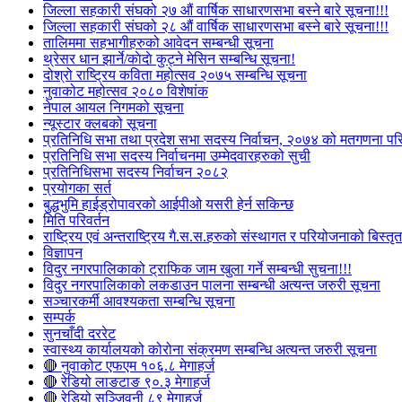
जिल्ला सहकारी संघको २७ औं वार्षिक साधारणसभा बस्ने बारे सूचना!!!
जिल्ला सहकारी संघको २८ औं वार्षिक साधारणसभा बस्ने बारे सूचना!!!
तालिममा सहभागीहरुको आवेदन सम्बन्धी सूचना
थ्रेसर धान झार्ने/काेदाे कुट्ने मेसिन सम्बन्धि सूचना!
दोश्रो राष्ट्रिय कविता महोत्सव २०७५ सम्बन्धि सूचना
नुवाकोट महोत्सव २०८० विशेषांक
नेपाल आयल निगमको सूचना
न्यूस्टार क्लबको सूचना
प्रतिनिधि सभा तथा प्रदेश सभा सदस्य निर्वाचन, २०७४ को मतगणना पर
प्रतिनिधि सभा सदस्य निर्वाचनमा उम्मेदवारहरुको सुची
प्रतिनिधिसभा सदस्य निर्वाचन २०८२
प्रयोगका सर्त
बुद्धभुमि हाईड्रोपावरको आईपीओ यसरी हेर्न सकिन्छ
मिति परिवर्तन
राष्ट्रिय एवं अन्तराष्ट्रिय गै.स.स.हरुको संस्थागत र परियोजनाको बिस्तृत 
विज्ञापन
विदुर नगरपालिकाको ट्राफिक जाम खुला गर्ने सम्बन्धी सुचना!!!
विदुर नगरपालिकाको लकडाउन पालना सम्बन्धी अत्यन्त जरुरी सूचना
सञ्चारकर्मी आवश्यकता सम्बन्धि सूचना
सम्पर्क
सुनचाँदी दररेट
स्वास्थ्य कार्यालयको कोरोना संक्रमण सम्बन्धि अत्यन्त जरुरी सूचना
🔴 नुवाकोट एफएम १०६.८ मेगाहर्ज
🔴 रेडियो लाङटाङ ९०.३ मेगाहर्ज
🔴 रेडियो सञ्जिवनी ८९ मेगाहर्ज