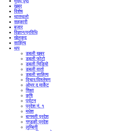
मुख्य पृष्ठ
खबर
विशेष
थातथलो
सहकारी
बजार
विज्ञान/प्रविधि
खेलकुद
साहित्य
थप
डबली खबर
डबली फोटो
डबली भिडियो
डबली वार्ता
डबली साहित्य
विचार/विश्‍लेषण
ओभर द मार्केट
शिक्षा
कृषि
पर्यटन
प्रदेश नं. १
मधेश
बागमती प्रदेश
गण्डकी प्रदेश
लुम्बिनी