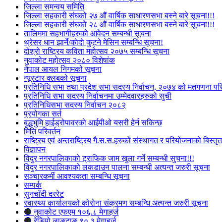
जिल्ला समन्वय समिति
जिल्ला सहकारी संघको २७ औं वार्षिक साधारणसभा बस्ने बारे सूचना!!!
जिल्ला सहकारी संघको २८ औं वार्षिक साधारणसभा बस्ने बारे सूचना!!!
तालिममा सहभागीहरुको आवेदन सम्बन्धी सूचना
थ्रेसर धान झार्ने/काेदाे कुट्ने मेसिन सम्बन्धि सूचना!
दोश्रो राष्ट्रिय कविता महोत्सव २०७५ सम्बन्धि सूचना
नुवाकोट महोत्सव २०८० विशेषांक
नेपाल आयल निगमको सूचना
न्यूस्टार क्लबको सूचना
प्रतिनिधि सभा तथा प्रदेश सभा सदस्य निर्वाचन, २०७४ को मतगणना पर
प्रतिनिधि सभा सदस्य निर्वाचनमा उम्मेदवारहरुको सुची
प्रतिनिधिसभा सदस्य निर्वाचन २०८२
प्रयोगका सर्त
बुद्धभुमि हाईड्रोपावरको आईपीओ यसरी हेर्न सकिन्छ
मिति परिवर्तन
राष्ट्रिय एवं अन्तराष्ट्रिय गै.स.स.हरुको संस्थागत र परियोजनाको बिस्तृत 
विज्ञापन
विदुर नगरपालिकाको ट्राफिक जाम खुला गर्ने सम्बन्धी सुचना!!!
विदुर नगरपालिकाको लकडाउन पालना सम्बन्धी अत्यन्त जरुरी सूचना
सञ्चारकर्मी आवश्यकता सम्बन्धि सूचना
सम्पर्क
सुनचाँदी दररेट
स्वास्थ्य कार्यालयको कोरोना संक्रमण सम्बन्धि अत्यन्त जरुरी सूचना
🔴 नुवाकोट एफएम १०६.८ मेगाहर्ज
🔴 रेडियो लाङटाङ ९०.३ मेगाहर्ज