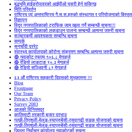
बुद्धभुमि हाईड्रोपावरको आईपीओ यसरी हेर्न सकिन्छ
मिति परिवर्तन
राष्ट्रिय एवं अन्तराष्ट्रिय गै.स.स.हरुको संस्थागत र परियोजनाको बिस्तृत 
विज्ञापन
विदुर नगरपालिकाको ट्राफिक जाम खुला गर्ने सम्बन्धी सुचना!!!
विदुर नगरपालिकाको लकडाउन पालना सम्बन्धी अत्यन्त जरुरी सूचना
सञ्चारकर्मी आवश्यकता सम्बन्धि सूचना
सम्पर्क
सुनचाँदी दररेट
स्वास्थ्य कार्यालयको कोरोना संक्रमण सम्बन्धि अत्यन्त जरुरी सूचना
🔴 नुवाकोट एफएम १०६.८ मेगाहर्ज
🔴 रेडियो लाङटाङ ९०.३ मेगाहर्ज
🔴 रेडियो सञ्जिवनी ८९ मेगाहर्ज
६३ औं राष्ट्रिय सहकारी दिवसको शुभकामना !!!
Blog
Frontpage
Our Team
Privacy Policy
Survey 2083
आजकाे विनियमदर
कालिमाटी तरकारी बजार दरभाउ
गल्छी-त्रिशुली-मेलुङ-स्याप्रुबेंसी-रसुवागढी सडक योजनाको सूचना
गल्छी-त्रिशुली-मेलुङ-स्याप्रुबेंसी-रसुवागढी सडक योजनाको सूचना
जिल्ला निर्वाचन कार्यालय नुवाकोटको सूचना