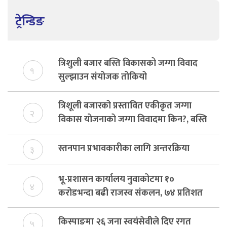
ट्रेन्डिङ
त्रिशुली बजार बस्ति विकासको जग्गा विवाद
१
सुल्झाउन संयोजक तोकियो
त्रिशूली बजारको प्रस्तावित एकीकृत जग्गा
२
विकास योजनाको जग्गा विवादमा किन?, बस्ति
विकास दर्ता नभए समिति विघटन हुने
स्तनपान प्रभावकारीका लागि अन्तरक्रिया
३
भू-प्रशासन कार्यालय नुवाकोटमा १०
४
करोडभन्दा बढी राजस्व संकलन, ७४ प्रतिशत
बेरुजु फर्छयौट
किस्पाङमा २६ जना स्वयंसेवीले दिए रगत
५