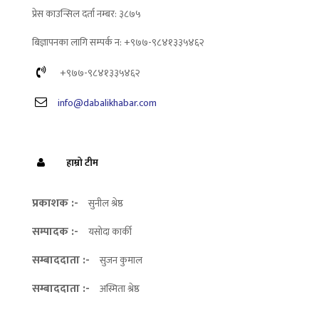
प्रेस काउन्सिल दर्ता नम्बर: ३८७५
बिज्ञापनका लागि सम्पर्क न: +९७७-९८४१३३५४६२
+९७७-९८४१३३५४६२
info@dabalikhabar.com
हाम्रो टीम
प्रकाशक :-
सुनील श्रेष्ठ
सम्पादक :-
यसोदा कार्की
सम्बाददाता :-
सुजन कुमाल
सम्बाददाता :-
अस्मिता श्रेष्ठ