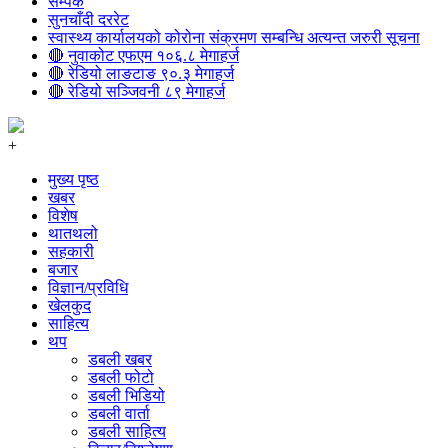
सम्पर्क
सुनचाँदी दररेट
स्वास्थ्य कार्यालयको कोरोना संक्रमण सम्बन्धि अत्यन्त जरुरी सूचना
🔴 नुवाकोट एफएम १०६.८ मेगाहर्ज
🔴 रेडियो लाङटाङ ९०.३ मेगाहर्ज
🔴 रेडियो सञ्जिवनी ८९ मेगाहर्ज
+
मुख्य पृष्ठ
खबर
विशेष
थातथलो
सहकारी
बजार
विज्ञान/प्रविधि
खेलकुद
साहित्य
थप
डबली खबर
डबली फोटो
डबली भिडियो
डबली वार्ता
डबली साहित्य