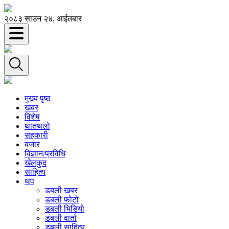
२०८३ साउन २४, आईतबार
मुख्य पृष्ठ
खबर
विशेष
थातथलो
सहकारी
बजार
विज्ञान/प्रविधि
खेलकुद
साहित्य
थप
डबली खबर
डबली फोटो
डबली भिडियो
डबली वार्ता
डबली साहित्य