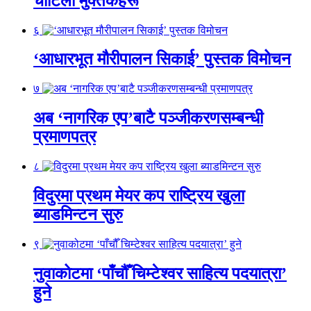
चोटिला मुक्तकहरू
६
‘आधारभूत मौरीपालन सिकाई’ पुस्तक विमोचन
७
अब ‘नागरिक एप’बाटै पञ्जीकरणसम्बन्धी
प्रमाणपत्र
८
विदुरमा प्रथम मेयर कप राष्ट्रिय खुला
ब्याडमिन्टन सुरु
९
नुवाकोटमा ‘पाँचौँ चिम्टेश्वर साहित्य पदयात्रा’
हुने