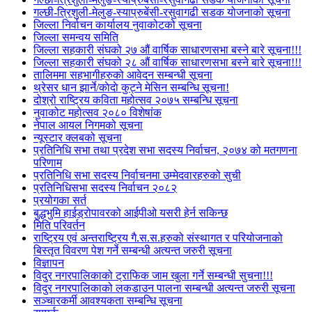
गल्छी-त्रिशुली-मेलुङ-स्याप्रुबेंसी-रसुवागढी सडक योजनाको सूचना
जिल्ला निर्वाचन कार्यालय नुवाकोटको सूचना
जिल्ला समन्वय समिति
जिल्ला सहकारी संघको २७ औं वार्षिक साधारणसभा बस्ने बारे सूचना!!!
जिल्ला सहकारी संघको २८ औं वार्षिक साधारणसभा बस्ने बारे सूचना!!!
तालिममा सहभागीहरुको आवेदन सम्बन्धी सूचना
थ्रेसर धान झार्ने/काेदाे कुट्ने मेसिन सम्बन्धि सूचना!
दोश्रो राष्ट्रिय कविता महोत्सव २०७५ सम्बन्धि सूचना
नुवाकोट महोत्सव २०८० विशेषांक
नेपाल आयल निगमको सूचना
न्यूस्टार क्लबको सूचना
प्रतिनिधि सभा तथा प्रदेश सभा सदस्य निर्वाचन, २०७४ को मतगणना
परिणाम
प्रतिनिधि सभा सदस्य निर्वाचनमा उम्मेदवारहरुको सुची
प्रतिनिधिसभा सदस्य निर्वाचन २०८२
प्रयोगका सर्त
बुद्धभुमि हाईड्रोपावरको आईपीओ यसरी हेर्न सकिन्छ
मिति परिवर्तन
राष्ट्रिय एवं अन्तराष्ट्रिय गै.स.स.हरुको संस्थागत र परियोजनाको
बिस्तृत विवरण पेश गर्ने सम्बन्धी अत्यन्त जरुरी सूचना
विज्ञापन
विदुर नगरपालिकाको ट्राफिक जाम खुला गर्ने सम्बन्धी सुचना!!!
विदुर नगरपालिकाको लकडाउन पालना सम्बन्धी अत्यन्त जरुरी सूचना
सञ्चारकर्मी आवश्यकता सम्बन्धि सूचना