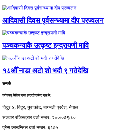
आदिवासी दिवस पूर्वसन्ध्यामा दीप प्रज्वलन
पञ्चकन्याकै उत्कृष्ट इन्द्रायणी मावि
१८औँ नाडा अटो शो भदौ ९ गतेदेखि
सम्पर्क
गणेशबाबु मिडिया एण्ड इन्टरटेन्टमेन्ट प्रा.लि.
विदुर-४, विदुर, नुवाकोट, बागमती प्रदेश, नेपाल
सञ्चार रजिस्ट्रार दर्ता नम्बरः २००/०७९/८०
प्रेस काउन्सिल दर्ता नम्बर: ३८७५