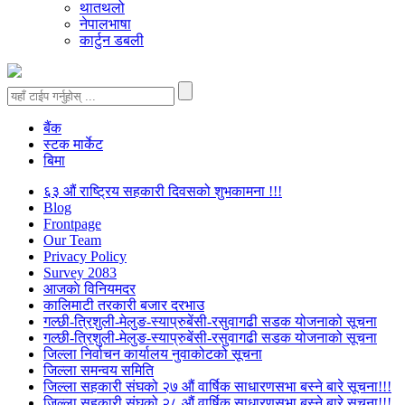
थातथलो
नेपालभाषा
कार्टुन डबली
बैंक
स्टक मार्केट
बिमा
६३ औं राष्ट्रिय सहकारी दिवसको शुभकामना !!!
Blog
Frontpage
Our Team
Privacy Policy
Survey 2083
आजकाे विनियमदर
कालिमाटी तरकारी बजार दरभाउ
गल्छी-त्रिशुली-मेलुङ-स्याप्रुबेंसी-रसुवागढी सडक योजनाको सूचना
गल्छी-त्रिशुली-मेलुङ-स्याप्रुबेंसी-रसुवागढी सडक योजनाको सूचना
जिल्ला निर्वाचन कार्यालय नुवाकोटको सूचना
जिल्ला समन्वय समिति
जिल्ला सहकारी संघको २७ औं वार्षिक साधारणसभा बस्ने बारे सूचना!!!
जिल्ला सहकारी संघको २८ औं वार्षिक साधारणसभा बस्ने बारे सूचना!!!