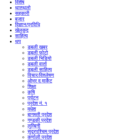
विशेष
थातथलो
सहकारी
बजार
विज्ञान/प्रविधि
खेलकुद
साहित्य
थप
डबली खबर
डबली फोटो
डबली भिडियो
डबली वार्ता
डबली साहित्य
विचार/विश्‍लेषण
ओभर द मार्केट
शिक्षा
कृषि
पर्यटन
प्रदेश नं. १
मधेश
बागमती प्रदेश
गण्डकी प्रदेश
लुम्बिनी
सुदूरपश्चिम प्रदेश
कर्णाली प्रदेश