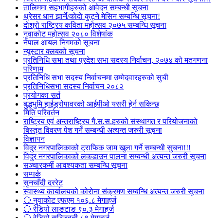
तालिममा सहभागीहरुको आवेदन सम्बन्धी सूचना
थ्रेसर धान झार्ने/काेदाे कुट्ने मेसिन सम्बन्धि सूचना!
दोश्रो राष्ट्रिय कविता महोत्सव २०७५ सम्बन्धि सूचना
नुवाकोट महोत्सव २०८० विशेषांक
नेपाल आयल निगमको सूचना
न्यूस्टार क्लबको सूचना
प्रतिनिधि सभा तथा प्रदेश सभा सदस्य निर्वाचन, २०७४ को मतगणना
परिणाम
प्रतिनिधि सभा सदस्य निर्वाचनमा उम्मेदवारहरुको सुची
प्रतिनिधिसभा सदस्य निर्वाचन २०८२
प्रयोगका सर्त
बुद्धभुमि हाईड्रोपावरको आईपीओ यसरी हेर्न सकिन्छ
मिति परिवर्तन
राष्ट्रिय एवं अन्तराष्ट्रिय गै.स.स.हरुको संस्थागत र परियोजनाको
बिस्तृत विवरण पेश गर्ने सम्बन्धी अत्यन्त जरुरी सूचना
विज्ञापन
विदुर नगरपालिकाको ट्राफिक जाम खुला गर्ने सम्बन्धी सुचना!!!
विदुर नगरपालिकाको लकडाउन पालना सम्बन्धी अत्यन्त जरुरी सूचना
सञ्चारकर्मी आवश्यकता सम्बन्धि सूचना
सम्पर्क
सुनचाँदी दररेट
स्वास्थ्य कार्यालयको कोरोना संक्रमण सम्बन्धि अत्यन्त जरुरी सूचना
🔴 नुवाकोट एफएम १०६.८ मेगाहर्ज
🔴 रेडियो लाङटाङ ९०.३ मेगाहर्ज
🔴 रेडियो सञ्जिवनी ८९ मेगाहर्ज