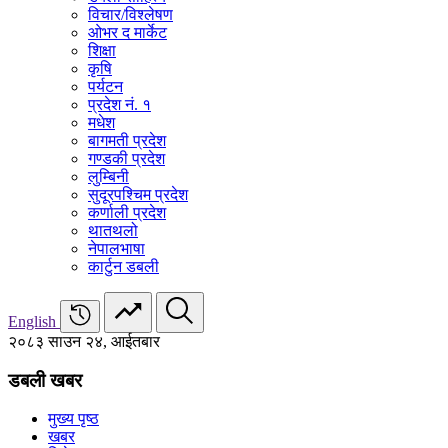
विचार/विश्‍लेषण
ओभर द मार्केट
शिक्षा
कृषि
पर्यटन
प्रदेश नं. १
मधेश
बागमती प्रदेश
गण्डकी प्रदेश
लुम्बिनी
सुदूरपश्चिम प्रदेश
कर्णाली प्रदेश
थातथलो
नेपालभाषा
कार्टुन डबली
English
२०८३ साउन २४, आईतबार
डबली खबर
मुख्य पृष्ठ
खबर