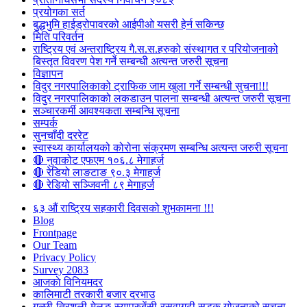
प्रयोगका सर्त
बुद्धभुमि हाईड्रोपावरको आईपीओ यसरी हेर्न सकिन्छ
मिति परिवर्तन
राष्ट्रिय एवं अन्तराष्ट्रिय गै.स.स.हरुको संस्थागत र परियोजनाको
बिस्तृत विवरण पेश गर्ने सम्बन्धी अत्यन्त जरुरी सूचना
विज्ञापन
विदुर नगरपालिकाको ट्राफिक जाम खुला गर्ने सम्बन्धी सुचना!!!
विदुर नगरपालिकाको लकडाउन पालना सम्बन्धी अत्यन्त जरुरी सूचना
सञ्चारकर्मी आवश्यकता सम्बन्धि सूचना
सम्पर्क
सुनचाँदी दररेट
स्वास्थ्य कार्यालयको कोरोना संक्रमण सम्बन्धि अत्यन्त जरुरी सूचना
🔴 नुवाकोट एफएम १०६.८ मेगाहर्ज
🔴 रेडियो लाङटाङ ९०.३ मेगाहर्ज
🔴 रेडियो सञ्जिवनी ८९ मेगाहर्ज
६३ औं राष्ट्रिय सहकारी दिवसको शुभकामना !!!
Blog
Frontpage
Our Team
Privacy Policy
Survey 2083
आजकाे विनियमदर
कालिमाटी तरकारी बजार दरभाउ
गल्छी-त्रिशुली-मेलुङ-स्याप्रुबेंसी-रसुवागढी सडक योजनाको सूचना