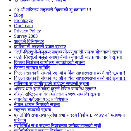
६३ औं राष्ट्रिय सहकारी दिवसको शुभकामना !!!
Blog
Frontpage
Our Team
Privacy Policy
Survey 2083
आजकाे विनियमदर
कालिमाटी तरकारी बजार दरभाउ
गल्छी-त्रिशुली-मेलुङ-स्याप्रुबेंसी-रसुवागढी सडक योजनाको सूचना
गल्छी-त्रिशुली-मेलुङ-स्याप्रुबेंसी-रसुवागढी सडक योजनाको सूचना
जिल्ला निर्वाचन कार्यालय नुवाकोटको सूचना
जिल्ला समन्वय समिति
जिल्ला सहकारी संघको २७ औं वार्षिक साधारणसभा बस्ने बारे सूचना!!!
जिल्ला सहकारी संघको २८ औं वार्षिक साधारणसभा बस्ने बारे सूचना!!!
तालिममा सहभागीहरुको आवेदन सम्बन्धी सूचना
थ्रेसर धान झार्ने/काेदाे कुट्ने मेसिन सम्बन्धि सूचना!
दोश्रो राष्ट्रिय कविता महोत्सव २०७५ सम्बन्धि सूचना
नुवाकोट महोत्सव २०८० विशेषांक
नेपाल आयल निगमको सूचना
न्यूस्टार क्लबको सूचना
प्रतिनिधि सभा तथा प्रदेश सभा सदस्य निर्वाचन, २०७४ को मतगणना
परिणाम
प्रतिनिधि सभा सदस्य निर्वाचनमा उम्मेदवारहरुको सुची
प्रतिनिधिसभा सदस्य निर्वाचन २०८२