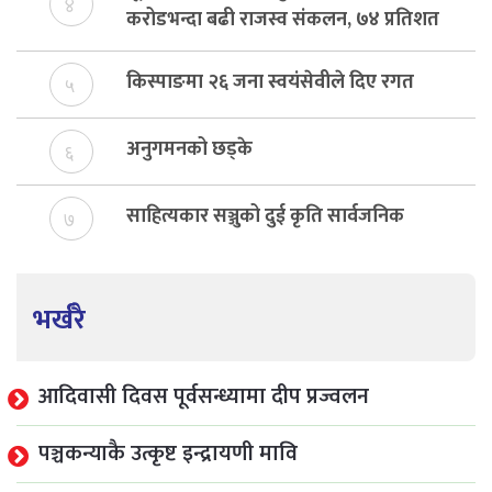
४
करोडभन्दा बढी राजस्व संकलन, ७४ प्रतिशत
बेरुजु फर्छयौट
किस्पाङमा २६ जना स्वयंसेवीले दिए रगत
५
अनुगमनको छड्के
६
साहित्यकार सञ्जुको दुई कृति सार्वजनिक
७
भर्खरै
आदिवासी दिवस पूर्वसन्ध्यामा दीप प्रज्वलन
पञ्चकन्याकै उत्कृष्ट इन्द्रायणी मावि