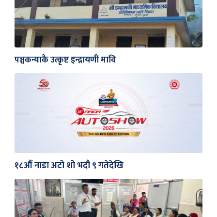
पञ्चकन्याकै उत्कृष्ट इन्द्रायणी मावि
१८औँ नाडा अटो शो भदौ ९ गतेदेखि