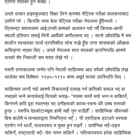
प्रेरणा मिलेको हुन सक्छ ।
उनले दरबार हाइस्कुलबाट शिक्षा लिने क्रममा मेट्रिक परीक्षा कलकत्ताबाट
उत्तीर्ण गरे । किनकि त्यस बेला मेट्रिक परीक्षा नेपालमा हुँदैनथ्यो ।
त्रिचन्द्र क्याम्पसमा आई.एस्सी.सम्मको अध्ययन गर्दा गर्दै किताब–कापी
फ्याली हतियार समाई यिनी आर्मीको कर्णेलसम्म भए । सानो उमेरदेखि नै सम
शालीन स्वभावका साथै प्रगतिशील सोच राख्ने हुँदा राणा शासकको आँखामा
कसिङ्गर भएका थिए । उनले नेपालमा सात सालको क्रान्तिपछि आफ्नो
थरको शेर निकाली सम मात्र लेख्ने गरे ।
यसरी राणाकालमा जन्मेर पनि नेपाली साहित्यमा आठ वर्षको उमेरदेखि लेख्न
थालेका सम विशेषतः १९७५–१९९० सम्म अमूर्त रूपमा उपस्थिति थिए ।
साहित्यमा लाग्दै गर्दा आफ्नो विचारलाई प्रवाह गर्न कत्तिको सफल भए वा
नभएको भन्ने सन्दर्भलाई यिनको भनाइ– “यसमा यस्तै भयो भन्न म सक्तिनँ,
किनभने कवि पूरा स्वतन्त्र भए उनीहरूको काव्य–रचना धेरै उच्च स्तरको
हुन्छ । स्वर्गीय देवकोटाज्यूमा हामी यही गुण पाउँछौँ । साहित्यिक जीवनको
बिच बाटोमै म मानवताद्वारा नियन्त्रित भएँ । यी त्रुटिहरू हटाउने भरसक
प्रयोग गर्न थालेँ, फलस्वरूप म मुक्त हुन पाइनँ । दार्शनिक भएँ–उड्न
सकिनँ, राष्ट्रवादी भएँ– घेरा नाघ्न सकिनँ । नतिजास्वरूप हरेक साहित्यिक