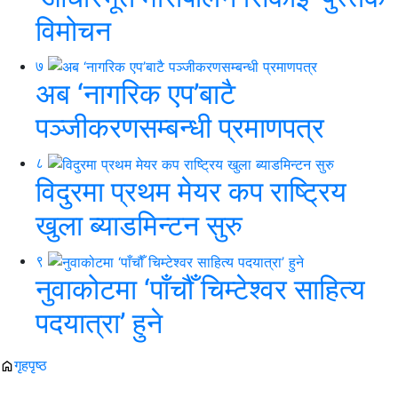
विमोचन
७
अब ‘नागरिक एप’बाटै
पञ्जीकरणसम्बन्धी प्रमाणपत्र
८
विदुरमा प्रथम मेयर कप राष्ट्रिय
खुला ब्याडमिन्टन सुरु
९
नुवाकोटमा ‘पाँचौँ चिम्टेश्वर साहित्य
पदयात्रा’ हुने
गृहपृष्ठ