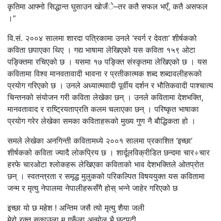
कृतिमा आफ्नो सिद्धान्त घुसाउन खोजँे–तर कतै सफल भएँ, कतै असफल
।”
वि.सं. २००४ सालमा शारदा पत्रिकामा उनले ‘स्वर्ग र देवता’ शीर्षकको
कविता छपाएका थिए । गद्य भाषामा लेखिएको यस कविता १५९ ओटा
पङ्क्तिमा रचिएको छ । यसमा १७ पङ्क्ति संस्कृतमा लेखिएको छ । यस
कवितामा विश्व मानवतावादी भावना र प्रतीकात्मक शब्द शब्दावलीहरूको
प्रयोग गरिएको छ । उनले अध्यात्मवादी पूर्वीय दर्शन र भौतिकवादी पाश्चात्य
चिन्तनको संयोजन गरी कविता लेखेका छन् । उनले कवितामा देशभक्ति,
मानवतावाद र राष्ट्रियताप्रति कलम चलाएका छन् । परिष्कृत भाषाका
प्रयोग गरेर लेखेका समका कविताहरूको मुख्य गुण नै बौद्धिकता हो ।
समले लेखेका अनगिन्ती कवितामध्ये २००१ सालमा प्रकाशित ‘इच्छा’
शीर्षकको कविता ज्यादै लोकप्रिय छ । शार्दूलविक्रीडित छन्दमा चार÷चार
हरफे चारओटा श्लोकहरू लेखिएका कविताको भाव देशभक्तिले ओतप्रोत
छन् । स्वतन्त्रता र समृद्ध मुलुकको परिकल्पित विषययुक्त यस कवितामा
जन्म र मृत्यु नेपालमा नेपालीहरूसँगै होस् भन्ने जाहेर गरिएको छ
इच्छा यो छ महेश ! अन्तिम जसै त्यो मृत्यु शैया जली
मेरो रक्त सुकाउला म गरूँला अन्योल भै छट्पटी