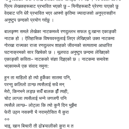
प्रिय लेखकहरूबाट प्रभावित भएको छु – यिनीहरूबाटै प्रेरणा पाएको छु
वेदबाट पनि धेरै प्रभावित भएर आफ्नो कृतिमा ज्यादाजसो अनुप्रासहीन
अनुष्टुप छन्दको प्रयोग गर्दछु ।
बालकृष्ण समले लेखेका नाटकमध्ये रणदुल्लभ सफल दुःखान्त एकाङ्की
नाटक हो । ऐतिहासिक विषयवस्तुलाई लिएर लेखिएको उक्त नाटकमा
गोरखा राज्यका राजा रणदुल्लभ शाहको जीवनको सत्यतामा आधारित
घटनाक्रमको सार खिचेको छ । मूलपाठ अनुष्टुप छन्दमा लेखिएको
एकाङ्की कविता– नाटकको संज्ञा दिइएको छ । नाटकमा समावेश
भएकामध्ये एक संवाद नमुना:
हुन ता माहिलो हो त्यो हुर्केका सातमा पनि,
परन्तु कलिलो ठान्छ त्यसैलाई सधै मन्
मेरो, किनभने लड्छ सधैँ बालक झैँ त्यही,
चोट लाग्ला त्यसैलाई भन्ने जगजगी पनि
त्यसैले लाग्छ– लोट्ला कि त्यो कुनै दिन भुइँमा
फेरी उठ्न नसक्नी भै नराम्रोसित यै कुरा
००
भाइ, खान बिचारी ती ढो¥यालीको कुरा म त