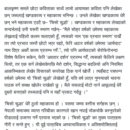
बालकृष्ण समले छोटा कविताका साथै लामो आयामका कविता पनि लेखेका
छन् जसलाई खण्डकाव्य र महाकाव्य भनिन्छ । उनले लेखेका खण्डकाव्य धेरै
छन् भने महाकाव्य एउटै छ– ‘चिसो चुल्हो’ । खण्डकाव्य र महाकाव्य लेख्दाको
सन्दर्भलाई उनी यसरी स्मरण गर्छन्– “मैले सोह्र वर्षको उमेरमा महाकाव्य
लेख्नलाई पहिलो कलम चलाएको हुँ, त्यसको नाम ‘एक प्रभात स्मरण’ राखेँ
तर त्यो प्रभात जस्तै छोटो भएर रह्यो, फेरि अठार वर्षको उमेरमा ‘आर्यघाट’
नाम दिएर अर्को काव्य प्रारम्भ गरँे, त्यो पनि आर्यघाटको सेरोफेरोभन्दा
विशेष फैलिन सकेन, फेरि ‘अवतार दर्शन’ प्रारम्भ गरेँ, त्यसको फैलिने लक्षण
थियो, तर एक सर्ग लेखेसकेपछि मेरो दर्शन, सिद्धान्त बदलियो अनि नियमित
आकस्मिकता लेखेर विचारको रूपरेखा ठिक पार्न खोजेँ । त्यहँबाट पचपन्न
वर्षको उमेरमा यो ‘चिसो चुल्हो’ लेखेको हुँ, यति वर्ष लाएर गुम्स्याको भावना
पाठक वर्ग समक्ष खोलेर राखेको छु । मैले यसलाई मोटो पार्न आफूलाई धेरै
दुब्लो बनाएको तथ्यलाई पनि म यहाँ प्रकट गर्दछु ।”
‘चिसो चुल्हा’ धेरै ठुलो महाकाव्य हो । यसमा जम्मा बत्तीस सर्गहरू छन् ।
नेपाली समाजमा व्याप्त गरिबीका कारणले खान नपाई भोकभोकै बस्नुपरेको
पीडालाई उजागर गर्ने प्रयास भएको छ । ‘चिसो चुल्हो’ का मुख्य पात्रहरू
गौरी र सन्ते हुन् । यी दुई पात्रबिच अस्वाभाविकता र अतिशयोक्तिलाई