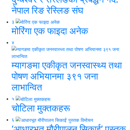
नेपाल रिङ रेस्लिङ संघ
३
मोरिंगा एक फाइदा अनेक
४
म्यागङमा एकीकृत जनस्वास्थ्य तथा
पोषण अभियानमा ३९१ जना
लाभान्वित
५
चोटिला मुक्तकहरू
६
‘आधारभूत मौरीपालन सिकाई’ पुस्तक