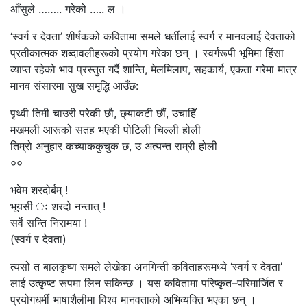
आँसुले …….. गरेको ….. ल ।
‘स्वर्ग र देवता’ शीर्षकको कवितामा समले धर्तीलाई स्वर्ग र मानवलाई देवताको
प्रतीकात्मक शब्दावलीहरूको प्रयोग गरेका छन् । स्वर्गरूपी भूमिमा हिंसा
व्याप्त रहेको भाव प्रस्तुत गर्दै शान्ति, मेलमिलाप, सहकार्य, एकता गरेमा मात्र
मानव संसारमा सुख समृद्धि आउँछ:
पृथ्वी तिमी चाउरी परेकी छौ, छ्याकटी छौं, उचाहिँ
मखमली आरूको सतह भएकी पोटिली चिल्ली होली
तिम्रो अनुहार कच्याककुचुक छ, उ अत्यन्त राम्री होली
००
भवेम शरदोर्बम् !
भूयसी ः शरदो नन्तात् !
सर्वे सन्ति निरामया !
(स्वर्ग र देवता)
त्यसो त बालकृष्ण समले लेखेका अनगिन्ती कविताहरूमध्ये ‘स्वर्ग र देवता’
लाई उत्कृष्ट रूपमा लिन सकिन्छ । यस कवितामा परिष्कृत–परिमार्जित र
प्रयोगधर्मी भाषाशैलीमा विश्व मानवताको अभिव्यक्ति भएका छन् ।