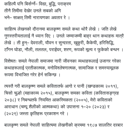
कहिल्यै पनि बिर्सन्नँ– विद्या, बुद्धि, पराक्रम
तीनै तिमीमा देखेर उनले सबको अगि
भने– साक्षत् तिमी नारायणका अवतार रे ।
साहित्य लेखनको दौरानमा बालकृष्ण समले कथा थोरै लेखे । जति लेखे
गुणस्तरीयतालाई नै ध्यान दिए । उनले जम्माजम्मी बाह्र थान कथाहरू मात्रै
लेखे । ती हुन्– देवराली, यौवन र सुन्दरता, खुकुरी, कैकेयी, हरिसिद्धि,
टाँगन घोडा, नौली, तलतल, पराईघर, शरण, रूपको मूल्य र फुकेको बन्धन ।
विशेषतः समले नेपाली समाजमा नारी जीवनका व्यथाहरूलाई उजागर गरेका
कथाहरूलाई प्रतीकात्मक, मनोविश्लेषणात्मक, सामाजिक र समस्यामूलक
रूपमा विभाजित गरेर हेर्न सकिन्छ ।
त्यस्तै गरी बालकृष्ण समले कवितातर्फ आगो र पानी (खण्डकाव्य २०११),
चिसो चुल्हो (महाकाव्य २०१५), बालकृष्ण समका कविता (कवितासङ्ग्रह
२०३८) र निबन्धतर्फ नियमित आकस्मिकता (२००५), मेरो कविताको
आराधान (चम्पू शैलीको आत्मकथा) को उपासना १–२० (२०२३) र
(२०२९) जस्ता कृतिहरू प्रकाशन गरे ।
बालकृष्ण समले नेपाली साहित्यमा लेखनीको क्रममा १९८७ सालतिर दरबार