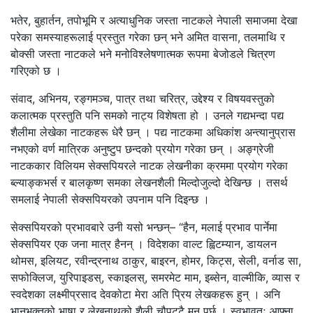
भतेर, बुहार्तन, तपोभूमि र अत्याधुनिक जस्ता नाटकले नेपाली समाजमा देखा
परेका समस्याहरूलाई प्रस्तुत गरेका छन् भने अमित वासना, तलमाथि र
बोक्सी जस्ता नाटकले भने मनोविश्लेषणात्मक रूपमा बेजोडले चित्रण
गरिएको छ ।
संवाद, अभिनय, रङ्गमञ्च, पात्र तथा चरित्र, उद्देश्य र विषयवस्तुको
कलात्मक प्रस्तुति पनि समको नाट्य विशेषता हो । उनले गद्यभन्दा पद्य
शैलीमा लेखेका नाटकहरू धेरै छन् । पद्य नाटकमा अधिकांश अन्त्यानुप्रास
नभएको वर्ण मात्रिक अनुष्टुप छन्दको प्रयोग गरेका छन् । अङ्ग्रेजी
नाटककार विलियम सेक्सपियरले नाटक लेखनीका क्रममा प्रयोग गरेका
ब्ल्याङ्कभर्स र बालकृष्ण समका लेखनशैली मिल्दोजुल्दो देखिन्छ । तसर्थ
समलाई नेपाली सेक्सपियरको उपनाम पनि दिइन्छ ।
सेक्सपियरको प्रभावबारे उनी यसो भन्छन्– “हैन, मलाई प्रभाव पार्नेमा
सेक्सपियर एक जना मात्र हैनन् । विदेशका वाल्ट ह्विटम्यान, डायलन
थोमस, इलियट, रवीन्द्रनाथ ठाकुर, बाइरन, होमर, किट्स, सेली, वर्नाड सा,
सफोक्लिज, युरिपाइडस्, स्काइलस्, समरमेट माम, इब्सेन, वाल्मीकि, व्यास र
स्वदेशका लक्ष्मीप्रसाद देवकोटा मेरा अति प्रिय लेखकहरू हुन् । अनि
भानुभक्तको भाषा र लेखनाथको शैली चौपट्टै मन पर्छ । स्वभावतः आफ्ना