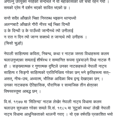
अँगाल्नु उपयुक्त नरहेको सन्दर्भले नै यो महाकाव्यको धेरै चर्चा रहन गयो ।
समको प्रेम नै दर्शन भएको सावित भएको छ ।
सन्ते सदैव आँखाले भिक्षा निस्तब्ध भइकन थाप्दथ्यो
अलग्गबाटै आँखाले गौरी नीरव भई भिक्षा दिन्थी
उ के दिन्थी उ के पाउँथ्यो जान्दैनथे त्यो उनीलाई
न रात न दिन त्यो जान्न सक्तथे त जान्दथे त्यो उनीहरू ।
(चिसो चुल्हो)
नेपाली साहित्यमा कविता, निबन्ध, कथा र नाटक जस्ता विधाहरूमा कलम
चलाउनुभएका समलाई शीर्षस्थ र सम्मानित रूपमा पु¥याउने विधा नाटक नै
हो । सङ्ख्यात्मक र गुणात्मक दृष्टिले उनका नाटकहरूले नेपाली नाट्य
साहित्य र सिङ्गो साहित्यको प्रतिनिधित्व गरेका छन् भने कृतिहरूमा सत्–
असत्, नीच–उच, अध्यात्म, भौतिक आदिका बिच द्वन्द्व देखाएका छन् ।
उनका नाटकहरू ऐतिहासिक, पौराणिक र सामाजिक तीन क्षेत्रका
विषयवस्तुमा आबद्ध छन् ।
वि.सं. १९७७ मा ‘मिलिन्दा’ नाटक लेखेर नेपाली नाट्य विधामा कलम
चलाउन सुरुआत गरेका समले वि.सं. १९८५ मा ‘मुटुको व्यथा’ लेखी नेपाली
नाट्य विधामा आधुनिकताको थालनी गराए । यो एक वर्षपछि प्रकाशित भयो