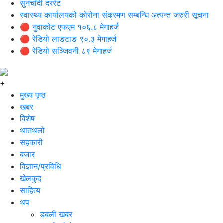
सुनचाँदी दररेट
स्वास्थ्य कार्यालयको कोरोना संक्रमण सम्बन्धि अत्यन्त जरुरी सूचना
🔴 नुवाकोट एफएम १०६.८ मेगाहर्ज
🔴 रेडियो लाङटाङ ९०.३ मेगाहर्ज
🔴 रेडियो सञ्जिवनी ८९ मेगाहर्ज
+
मुख्य पृष्ठ
खबर
विशेष
थातथलो
सहकारी
बजार
विज्ञान/प्रविधि
खेलकुद
साहित्य
थप
डबली खबर