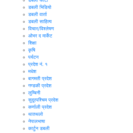
डबली फोटो
डबली भिडियो
डबली वार्ता
डबली साहित्य
विचार/विश्‍लेषण
ओभर द मार्केट
शिक्षा
कृषि
पर्यटन
प्रदेश नं. १
मधेश
बागमती प्रदेश
गण्डकी प्रदेश
लुम्बिनी
सुदूरपश्चिम प्रदेश
कर्णाली प्रदेश
थातथलो
नेपालभाषा
कार्टुन डबली