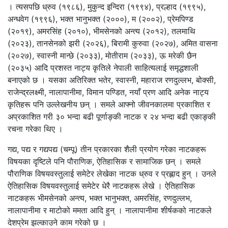
। त्यसपछि ध्रुव (१९८६), मुकुन्द इन्दिरा (१९९४), प्रल्हाद (१९९५),
अन्धवेग (१९९६), भक्त भानुभक्त (२०००), म (२००२), प्रेमपिण्ड
(२०१९), अमरसिंह (२०१०), भीमसेनको अन्त्य (२०१२), तलमाथि
(२०२३), तानसेनको झरी (२०२६), बिरामी कुरुवा (२०२७), अमित वासना
(२०२७), स्वास्नी मान्छे (२०३३), मोतीराम (२०३३), ऊ मरेकी छैन
(२०३५) आदि प्रशस्त नाट्य कृतिले नेपाली साहित्यलाई समृद्धशाली
बनाएको छ । यसका अतिरिक्त भतेर, स्वास्नी, महाराज रणदुल्लभ, बोक्सी,
राजेन्द्रलक्ष्मी, नालापानीमा, विमान पण्डित, नयाँ प्रण आदि अनेक नाट्य
कृतिहरू पनि उल्लेखनीय छन् । समले आफ्नो जीवनकालमा प्रकाशित र
अप्रकाशित गरी ३० भन्दा बढी पूर्णाङ्की नाटक र २४ भन्दा बढी एकाङ्की
रचना गरेका थिए ।
गद्य, पद्य र गद्यपद्य (चम्पू) तीन प्रकारका शैली प्रयोग गरेका नाटकहरू
विषयका दृष्टिले पनि पौराणिक, ऐतिहासिक र सामाजिक छन् । समले
पौराणिक विषयवस्तुलाई समेटेर लेखेका नाटक ध्रुव र प्रह्लाद हुन् । उनले
ऐतिहासिक विषयवस्तुलाई समेटेर धेरै नाटकहरू लेखे । ऐतिहासिक
नाटकहरू भीमसेनको अन्त्य, भक्त भानुभक्त, अमरसिंह, रणदुल्लभ,
नालापानीमा र माटोको ममता आदि हुन् । नालापानीमा शीर्षकको नाटकले
देशप्रेम झल्काउने काम गरेको छ ।