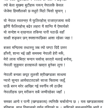
त्यो बेला मुखमा बुटीहरू परून् नेपालकै केवल
जेजेमा हिमशैलको छ मधुरो मिठो चिसो चुम्वन् ।
यो नेपाल स्वतन्त्र भै फुलिरहोस् राजाप्रजामा सधै
झाँगी फैलिरहोस् बढेर लहरा यै शान्ति यै ऐश्वर्यको
यो सन्देश म व्रहनाल तकिया पारी पठाऊँ वहाँ
साक्षी शङ्कर छन् श्मशानपछिका आशा रहेका जहा !
बज्ला मन्दिरमा तथास्तु जब त्यो घण्टा दिदै उत्तर
हाँस्तै, शान्त भई उही समयमा नेपाली हेरी मरूँ,
मेरो लास पबित्र चन्दन घसोस् कात्रो मलाई बनोस्,
नेपाली सुकुमार हातहरूले खस्रा बुनेका लुगा !
नेपाली बनका कपूर तुलसी श्रीखण्डका साथमा
प्यारो सुन्दर आर्यघाटतटको साजा चितामा जलूँ
पाऊँ बस्न मरेर आखिर गई स्वर्गीय त्यै ठाउँमा
नेपालीहरू छन् मरीकन सबै जन्मीरहेका जहाँ ।
समका आगो र पानी (खण्डकाव्य) त्यत्तिकै चर्चायोग्य छ । यस खण्डकाव्यमा
इतिहास, ज्ञान विज्ञानको वर्णन गरिएको छ । सृष्टिको सुरुआतदेखि आगो र