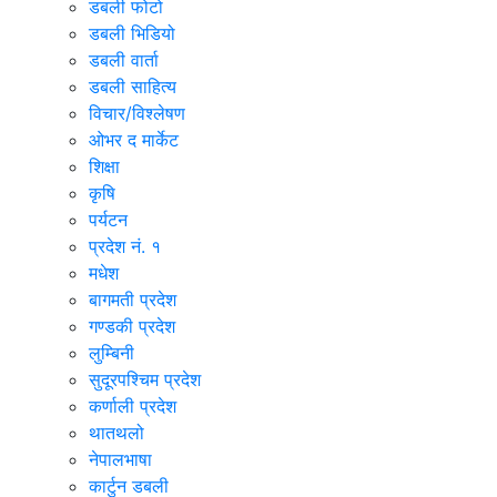
डबली फोटो
डबली भिडियो
डबली वार्ता
डबली साहित्य
विचार/विश्‍लेषण
ओभर द मार्केट
शिक्षा
कृषि
पर्यटन
प्रदेश नं. १
मधेश
बागमती प्रदेश
गण्डकी प्रदेश
लुम्बिनी
सुदूरपश्चिम प्रदेश
कर्णाली प्रदेश
थातथलो
नेपालभाषा
कार्टुन डबली