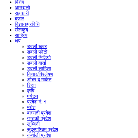
विशेष
थातथलो
सहकारी
बजार
विज्ञान/प्रविधि
खेलकुद
साहित्य
थप
डबली खबर
डबली फोटो
डबली भिडियो
डबली वार्ता
डबली साहित्य
विचार/विश्‍लेषण
ओभर द मार्केट
शिक्षा
कृषि
पर्यटन
प्रदेश नं. १
मधेश
बागमती प्रदेश
गण्डकी प्रदेश
लुम्बिनी
सुदूरपश्चिम प्रदेश
कर्णाली प्रदेश