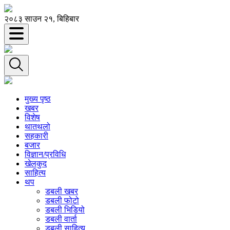
२०८३ साउन २१, बिहिबार
मुख्य पृष्ठ
खबर
विशेष
थातथलो
सहकारी
बजार
विज्ञान/प्रविधि
खेलकुद
साहित्य
थप
डबली खबर
डबली फोटो
डबली भिडियो
डबली वार्ता
डबली साहित्य