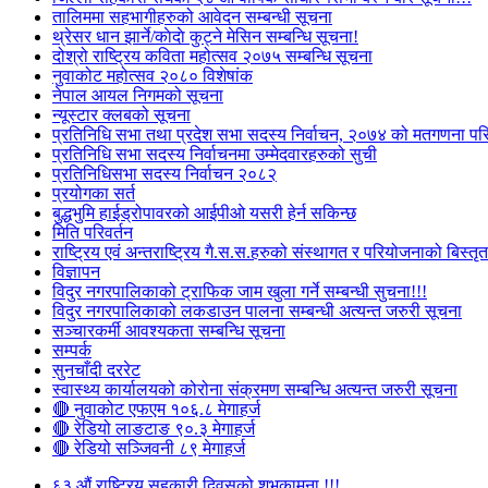
तालिममा सहभागीहरुको आवेदन सम्बन्धी सूचना
थ्रेसर धान झार्ने/काेदाे कुट्ने मेसिन सम्बन्धि सूचना!
दोश्रो राष्ट्रिय कविता महोत्सव २०७५ सम्बन्धि सूचना
नुवाकोट महोत्सव २०८० विशेषांक
नेपाल आयल निगमको सूचना
न्यूस्टार क्लबको सूचना
प्रतिनिधि सभा तथा प्रदेश सभा सदस्य निर्वाचन, २०७४ को मतगणना पर
प्रतिनिधि सभा सदस्य निर्वाचनमा उम्मेदवारहरुको सुची
प्रतिनिधिसभा सदस्य निर्वाचन २०८२
प्रयोगका सर्त
बुद्धभुमि हाईड्रोपावरको आईपीओ यसरी हेर्न सकिन्छ
मिति परिवर्तन
राष्ट्रिय एवं अन्तराष्ट्रिय गै.स.स.हरुको संस्थागत र परियोजनाको बिस्तृत 
विज्ञापन
विदुर नगरपालिकाको ट्राफिक जाम खुला गर्ने सम्बन्धी सुचना!!!
विदुर नगरपालिकाको लकडाउन पालना सम्बन्धी अत्यन्त जरुरी सूचना
सञ्चारकर्मी आवश्यकता सम्बन्धि सूचना
सम्पर्क
सुनचाँदी दररेट
स्वास्थ्य कार्यालयको कोरोना संक्रमण सम्बन्धि अत्यन्त जरुरी सूचना
🔴 नुवाकोट एफएम १०६.८ मेगाहर्ज
🔴 रेडियो लाङटाङ ९०.३ मेगाहर्ज
🔴 रेडियो सञ्जिवनी ८९ मेगाहर्ज
६३ औं राष्ट्रिय सहकारी दिवसको शुभकामना !!!