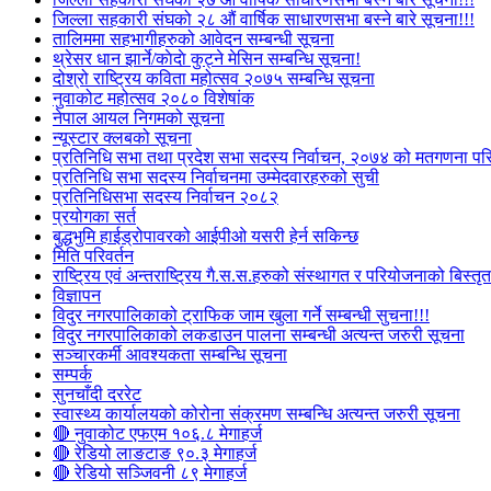
जिल्ला सहकारी संघको २८ औं वार्षिक साधारणसभा बस्ने बारे सूचना!!!
तालिममा सहभागीहरुको आवेदन सम्बन्धी सूचना
थ्रेसर धान झार्ने/काेदाे कुट्ने मेसिन सम्बन्धि सूचना!
दोश्रो राष्ट्रिय कविता महोत्सव २०७५ सम्बन्धि सूचना
नुवाकोट महोत्सव २०८० विशेषांक
नेपाल आयल निगमको सूचना
न्यूस्टार क्लबको सूचना
प्रतिनिधि सभा तथा प्रदेश सभा सदस्य निर्वाचन, २०७४ को मतगणना पर
प्रतिनिधि सभा सदस्य निर्वाचनमा उम्मेदवारहरुको सुची
प्रतिनिधिसभा सदस्य निर्वाचन २०८२
प्रयोगका सर्त
बुद्धभुमि हाईड्रोपावरको आईपीओ यसरी हेर्न सकिन्छ
मिति परिवर्तन
राष्ट्रिय एवं अन्तराष्ट्रिय गै.स.स.हरुको संस्थागत र परियोजनाको बिस्तृत 
विज्ञापन
विदुर नगरपालिकाको ट्राफिक जाम खुला गर्ने सम्बन्धी सुचना!!!
विदुर नगरपालिकाको लकडाउन पालना सम्बन्धी अत्यन्त जरुरी सूचना
सञ्चारकर्मी आवश्यकता सम्बन्धि सूचना
सम्पर्क
सुनचाँदी दररेट
स्वास्थ्य कार्यालयको कोरोना संक्रमण सम्बन्धि अत्यन्त जरुरी सूचना
🔴 नुवाकोट एफएम १०६.८ मेगाहर्ज
🔴 रेडियो लाङटाङ ९०.३ मेगाहर्ज
🔴 रेडियो सञ्जिवनी ८९ मेगाहर्ज