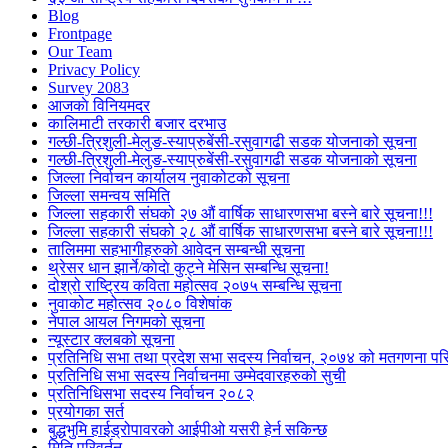
Blog
Frontpage
Our Team
Privacy Policy
Survey 2083
आजकाे विनियमदर
कालिमाटी तरकारी बजार दरभाउ
गल्छी-त्रिशुली-मेलुङ-स्याप्रुबेंसी-रसुवागढी सडक योजनाको सूचना
गल्छी-त्रिशुली-मेलुङ-स्याप्रुबेंसी-रसुवागढी सडक योजनाको सूचना
जिल्ला निर्वाचन कार्यालय नुवाकोटको सूचना
जिल्ला समन्वय समिति
जिल्ला सहकारी संघको २७ औं वार्षिक साधारणसभा बस्ने बारे सूचना!!!
जिल्ला सहकारी संघको २८ औं वार्षिक साधारणसभा बस्ने बारे सूचना!!!
तालिममा सहभागीहरुको आवेदन सम्बन्धी सूचना
थ्रेसर धान झार्ने/काेदाे कुट्ने मेसिन सम्बन्धि सूचना!
दोश्रो राष्ट्रिय कविता महोत्सव २०७५ सम्बन्धि सूचना
नुवाकोट महोत्सव २०८० विशेषांक
नेपाल आयल निगमको सूचना
न्यूस्टार क्लबको सूचना
प्रतिनिधि सभा तथा प्रदेश सभा सदस्य निर्वाचन, २०७४ को मतगणना पर
प्रतिनिधि सभा सदस्य निर्वाचनमा उम्मेदवारहरुको सुची
प्रतिनिधिसभा सदस्य निर्वाचन २०८२
प्रयोगका सर्त
बुद्धभुमि हाईड्रोपावरको आईपीओ यसरी हेर्न सकिन्छ
मिति परिवर्तन