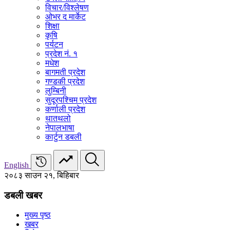
विचार/विश्‍लेषण
ओभर द मार्केट
शिक्षा
कृषि
पर्यटन
प्रदेश नं. १
मधेश
बागमती प्रदेश
गण्डकी प्रदेश
लुम्बिनी
सुदूरपश्चिम प्रदेश
कर्णाली प्रदेश
थातथलो
नेपालभाषा
कार्टुन डबली
English
२०८३ साउन २१, बिहिबार
डबली खबर
मुख्य पृष्ठ
खबर