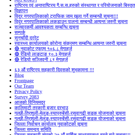
राष्ट्रिय एवं अन्तराष्ट्रिय गै.स.स.हरुको संस्थागत र परियोजनाको बिस्तृत 
विज्ञापन
विदुर नगरपालिकाको ट्राफिक जाम खुला गर्ने सम्बन्धी सुचना!!!
विदुर नगरपालिकाको लकडाउन पालना सम्बन्धी अत्यन्त जरुरी सूचना
सञ्चारकर्मी आवश्यकता सम्बन्धि सूचना
सम्पर्क
सुनचाँदी दररेट
स्वास्थ्य कार्यालयको कोरोना संक्रमण सम्बन्धि अत्यन्त जरुरी सूचना
🔴 नुवाकोट एफएम १०६.८ मेगाहर्ज
🔴 रेडियो लाङटाङ ९०.३ मेगाहर्ज
🔴 रेडियो सञ्जिवनी ८९ मेगाहर्ज
६३ औं राष्ट्रिय सहकारी दिवसको शुभकामना !!!
Blog
Frontpage
Our Team
Privacy Policy
Survey 2083
आजकाे विनियमदर
कालिमाटी तरकारी बजार दरभाउ
गल्छी-त्रिशुली-मेलुङ-स्याप्रुबेंसी-रसुवागढी सडक योजनाको सूचना
गल्छी-त्रिशुली-मेलुङ-स्याप्रुबेंसी-रसुवागढी सडक योजनाको सूचना
जिल्ला निर्वाचन कार्यालय नुवाकोटको सूचना
जिल्ला समन्वय समिति
जिल्ला सहकारी संघको २७ औं वार्षिक साधारणसभा बस्ने बारे सूचना!!!