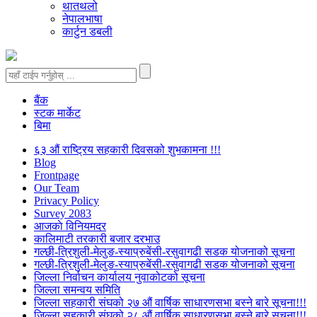
थातथलो
नेपालभाषा
कार्टुन डबली
बैंक
स्टक मार्केट
बिमा
६३ औं राष्ट्रिय सहकारी दिवसको शुभकामना !!!
Blog
Frontpage
Our Team
Privacy Policy
Survey 2083
आजकाे विनियमदर
कालिमाटी तरकारी बजार दरभाउ
गल्छी-त्रिशुली-मेलुङ-स्याप्रुबेंसी-रसुवागढी सडक योजनाको सूचना
गल्छी-त्रिशुली-मेलुङ-स्याप्रुबेंसी-रसुवागढी सडक योजनाको सूचना
जिल्ला निर्वाचन कार्यालय नुवाकोटको सूचना
जिल्ला समन्वय समिति
जिल्ला सहकारी संघको २७ औं वार्षिक साधारणसभा बस्ने बारे सूचना!!!
जिल्ला सहकारी संघको २८ औं वार्षिक साधारणसभा बस्ने बारे सूचना!!!