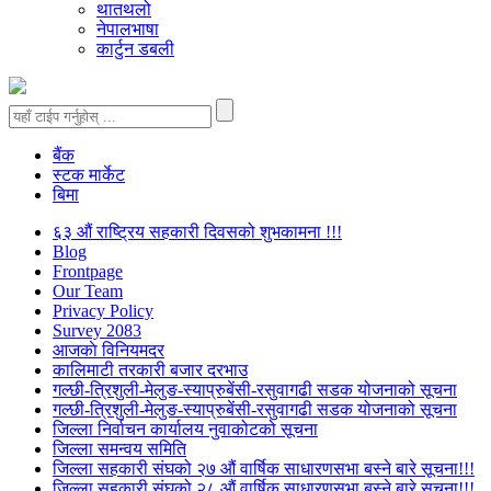
थातथलो
नेपालभाषा
कार्टुन डबली
बैंक
स्टक मार्केट
बिमा
६३ औं राष्ट्रिय सहकारी दिवसको शुभकामना !!!
Blog
Frontpage
Our Team
Privacy Policy
Survey 2083
आजकाे विनियमदर
कालिमाटी तरकारी बजार दरभाउ
गल्छी-त्रिशुली-मेलुङ-स्याप्रुबेंसी-रसुवागढी सडक योजनाको सूचना
गल्छी-त्रिशुली-मेलुङ-स्याप्रुबेंसी-रसुवागढी सडक योजनाको सूचना
जिल्ला निर्वाचन कार्यालय नुवाकोटको सूचना
जिल्ला समन्वय समिति
जिल्ला सहकारी संघको २७ औं वार्षिक साधारणसभा बस्ने बारे सूचना!!!
जिल्ला सहकारी संघको २८ औं वार्षिक साधारणसभा बस्ने बारे सूचना!!!