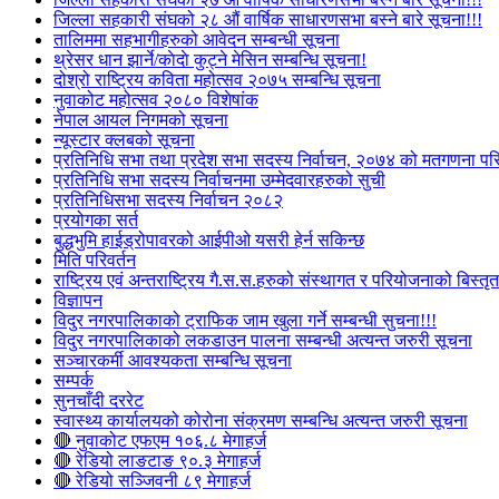
जिल्ला सहकारी संघको २८ औं वार्षिक साधारणसभा बस्ने बारे सूचना!!!
तालिममा सहभागीहरुको आवेदन सम्बन्धी सूचना
थ्रेसर धान झार्ने/काेदाे कुट्ने मेसिन सम्बन्धि सूचना!
दोश्रो राष्ट्रिय कविता महोत्सव २०७५ सम्बन्धि सूचना
नुवाकोट महोत्सव २०८० विशेषांक
नेपाल आयल निगमको सूचना
न्यूस्टार क्लबको सूचना
प्रतिनिधि सभा तथा प्रदेश सभा सदस्य निर्वाचन, २०७४ को मतगणना पर
प्रतिनिधि सभा सदस्य निर्वाचनमा उम्मेदवारहरुको सुची
प्रतिनिधिसभा सदस्य निर्वाचन २०८२
प्रयोगका सर्त
बुद्धभुमि हाईड्रोपावरको आईपीओ यसरी हेर्न सकिन्छ
मिति परिवर्तन
राष्ट्रिय एवं अन्तराष्ट्रिय गै.स.स.हरुको संस्थागत र परियोजनाको बिस्तृत 
विज्ञापन
विदुर नगरपालिकाको ट्राफिक जाम खुला गर्ने सम्बन्धी सुचना!!!
विदुर नगरपालिकाको लकडाउन पालना सम्बन्धी अत्यन्त जरुरी सूचना
सञ्चारकर्मी आवश्यकता सम्बन्धि सूचना
सम्पर्क
सुनचाँदी दररेट
स्वास्थ्य कार्यालयको कोरोना संक्रमण सम्बन्धि अत्यन्त जरुरी सूचना
🔴 नुवाकोट एफएम १०६.८ मेगाहर्ज
🔴 रेडियो लाङटाङ ९०.३ मेगाहर्ज
🔴 रेडियो सञ्जिवनी ८९ मेगाहर्ज