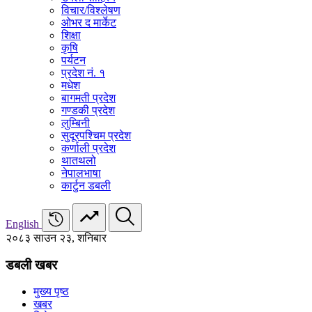
विचार/विश्‍लेषण
ओभर द मार्केट
शिक्षा
कृषि
पर्यटन
प्रदेश नं. १
मधेश
बागमती प्रदेश
गण्डकी प्रदेश
लुम्बिनी
सुदूरपश्चिम प्रदेश
कर्णाली प्रदेश
थातथलो
नेपालभाषा
कार्टुन डबली
English
२०८३ साउन २३, शनिबार
डबली खबर
मुख्य पृष्ठ
खबर