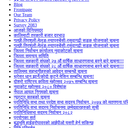
Blog
Frontpage
Our Team
Privacy Policy
Survey 2083
आजकाे विनियमदर
कालिमाटी तरकारी बजार दरभाउ
गल्छी-त्रिशुली-मेलुङ-स्याप्रुबेंसी-रसुवागढी सडक योजनाको सूचना
गल्छी-त्रिशुली-मेलुङ-स्याप्रुबेंसी-रसुवागढी सडक योजनाको सूचना
जिल्ला निर्वाचन कार्यालय नुवाकोटको सूचना
जिल्ला समन्वय समिति
जिल्ला सहकारी संघको २७ औं वार्षिक साधारणसभा बस्ने बारे सूचना!!!
जिल्ला सहकारी संघको २८ औं वार्षिक साधारणसभा बस्ने बारे सूचना!!!
तालिममा सहभागीहरुको आवेदन सम्बन्धी सूचना
थ्रेसर धान झार्ने/काेदाे कुट्ने मेसिन सम्बन्धि सूचना!
दोश्रो राष्ट्रिय कविता महोत्सव २०७५ सम्बन्धि सूचना
नुवाकोट महोत्सव २०८० विशेषांक
नेपाल आयल निगमको सूचना
न्यूस्टार क्लबको सूचना
प्रतिनिधि सभा तथा प्रदेश सभा सदस्य निर्वाचन, २०७४ को मतगणना पर
प्रतिनिधि सभा सदस्य निर्वाचनमा उम्मेदवारहरुको सुची
प्रतिनिधिसभा सदस्य निर्वाचन २०८२
प्रयोगका सर्त
बुद्धभुमि हाईड्रोपावरको आईपीओ यसरी हेर्न सकिन्छ
मिति परिवर्तन