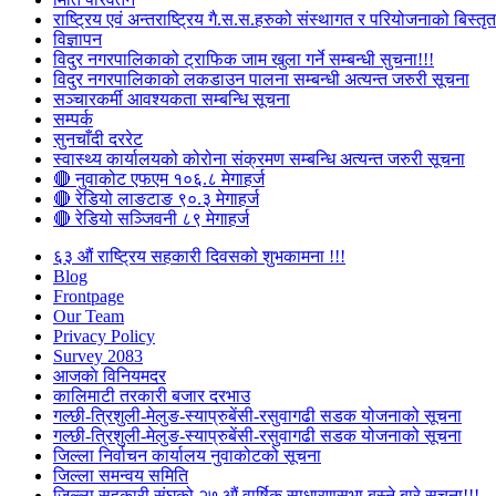
राष्ट्रिय एवं अन्तराष्ट्रिय गै.स.स.हरुको संस्थागत र परियोजनाको बिस्तृत 
विज्ञापन
विदुर नगरपालिकाको ट्राफिक जाम खुला गर्ने सम्बन्धी सुचना!!!
विदुर नगरपालिकाको लकडाउन पालना सम्बन्धी अत्यन्त जरुरी सूचना
सञ्चारकर्मी आवश्यकता सम्बन्धि सूचना
सम्पर्क
सुनचाँदी दररेट
स्वास्थ्य कार्यालयको कोरोना संक्रमण सम्बन्धि अत्यन्त जरुरी सूचना
🔴 नुवाकोट एफएम १०६.८ मेगाहर्ज
🔴 रेडियो लाङटाङ ९०.३ मेगाहर्ज
🔴 रेडियो सञ्जिवनी ८९ मेगाहर्ज
६३ औं राष्ट्रिय सहकारी दिवसको शुभकामना !!!
Blog
Frontpage
Our Team
Privacy Policy
Survey 2083
आजकाे विनियमदर
कालिमाटी तरकारी बजार दरभाउ
गल्छी-त्रिशुली-मेलुङ-स्याप्रुबेंसी-रसुवागढी सडक योजनाको सूचना
गल्छी-त्रिशुली-मेलुङ-स्याप्रुबेंसी-रसुवागढी सडक योजनाको सूचना
जिल्ला निर्वाचन कार्यालय नुवाकोटको सूचना
जिल्ला समन्वय समिति
जिल्ला सहकारी संघको २७ औं वार्षिक साधारणसभा बस्ने बारे सूचना!!!