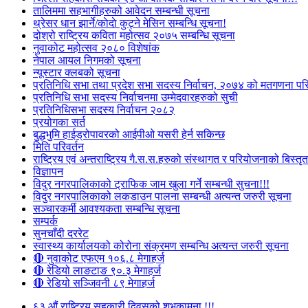
तालिममा सहभागीहरुको आवेदन सम्बन्धी सूचना
थ्रेसर धान झार्ने/काेदाे कुट्ने मेसिन सम्बन्धि सूचना!
दोश्रो राष्ट्रिय कविता महोत्सव २०७५ सम्बन्धि सूचना
नुवाकोट महोत्सव २०८० विशेषांक
नेपाल आयल निगमको सूचना
न्यूस्टार क्लबको सूचना
प्रतिनिधि सभा तथा प्रदेश सभा सदस्य निर्वाचन, २०७४ को मतगणना पर
प्रतिनिधि सभा सदस्य निर्वाचनमा उम्मेदवारहरुको सुची
प्रतिनिधिसभा सदस्य निर्वाचन २०८२
प्रयोगका सर्त
बुद्धभुमि हाईड्रोपावरको आईपीओ यसरी हेर्न सकिन्छ
मिति परिवर्तन
राष्ट्रिय एवं अन्तराष्ट्रिय गै.स.स.हरुको संस्थागत र परियोजनाको बिस्तृत 
विज्ञापन
विदुर नगरपालिकाको ट्राफिक जाम खुला गर्ने सम्बन्धी सुचना!!!
विदुर नगरपालिकाको लकडाउन पालना सम्बन्धी अत्यन्त जरुरी सूचना
सञ्चारकर्मी आवश्यकता सम्बन्धि सूचना
सम्पर्क
सुनचाँदी दररेट
स्वास्थ्य कार्यालयको कोरोना संक्रमण सम्बन्धि अत्यन्त जरुरी सूचना
🔴 नुवाकोट एफएम १०६.८ मेगाहर्ज
🔴 रेडियो लाङटाङ ९०.३ मेगाहर्ज
🔴 रेडियो सञ्जिवनी ८९ मेगाहर्ज
६३ औं राष्ट्रिय सहकारी दिवसको शुभकामना !!!