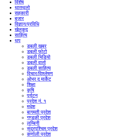
विशेष
थातथलो
सहकारी
बजार
विज्ञान/प्रविधि
खेलकुद
साहित्य
थप
डबली खबर
डबली फोटो
डबली भिडियो
डबली वार्ता
डबली साहित्य
विचार/विश्‍लेषण
ओभर द मार्केट
शिक्षा
कृषि
पर्यटन
प्रदेश नं. १
मधेश
बागमती प्रदेश
गण्डकी प्रदेश
लुम्बिनी
सुदूरपश्चिम प्रदेश
कर्णाली प्रदेश