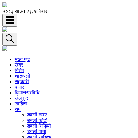
२०८३ साउन २३, शनिबार
मुख्य पृष्ठ
खबर
विशेष
थातथलो
सहकारी
बजार
विज्ञान/प्रविधि
खेलकुद
साहित्य
थप
डबली खबर
डबली फोटो
डबली भिडियो
डबली वार्ता
डबली साहित्य