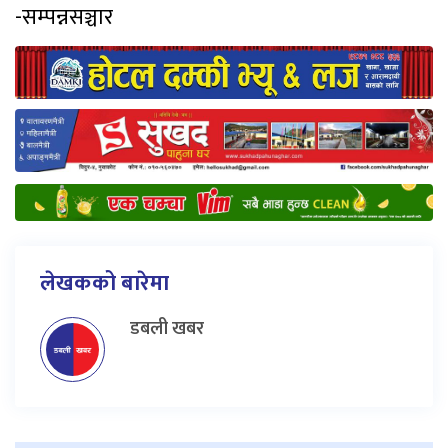
-सम्पन्नसञ्चार
लेखकको बारेमा
डबली खबर