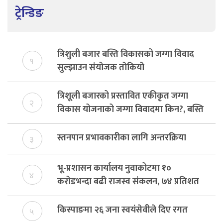
ट्रेन्डिङ
त्रिशुली बजार बस्ति विकासको जग्गा विवाद
१
सुल्झाउन संयोजक तोकियो
त्रिशूली बजारको प्रस्तावित एकीकृत जग्गा
२
विकास योजनाको जग्गा विवादमा किन?, बस्ति
विकास दर्ता नभए समिति विघटन हुने
स्तनपान प्रभावकारीका लागि अन्तरक्रिया
३
भू-प्रशासन कार्यालय नुवाकोटमा १०
४
करोडभन्दा बढी राजस्व संकलन, ७४ प्रतिशत
बेरुजु फर्छयौट
किस्पाङमा २६ जना स्वयंसेवीले दिए रगत
५