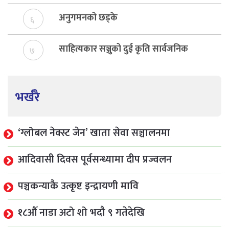
अनुगमनको छड्के
६
साहित्यकार सञ्जुको दुई कृति सार्वजनिक
७
भर्खरै
‘ग्लोबल नेक्स्ट जेन’ खाता सेवा सञ्चालनमा
आदिवासी दिवस पूर्वसन्ध्यामा दीप प्रज्वलन
पञ्चकन्याकै उत्कृष्ट इन्द्रायणी मावि
१८औँ नाडा अटो शो भदौ ९ गतेदेखि