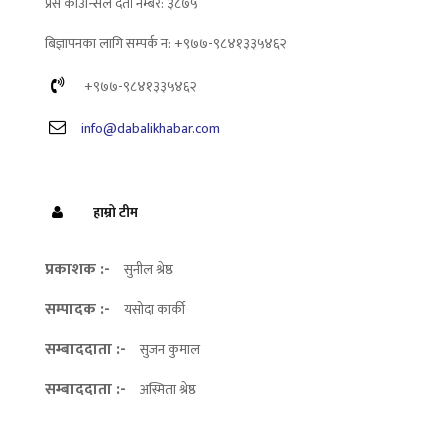
प्रेस काउन्सिल दर्ता नम्बर: ३८७५
बिज्ञापनका लागि सम्पर्क न: +९७७-९८४१३३५४६२
+९७७-९८४१३३५४६२
info@dabalikhabar.com
हाम्रो टीम
प्रकाशक :-
सुनील श्रेष्ठ
सम्पादक :-
यसोदा कार्की
सम्बाददाता :-
सुजन कुमाल
सम्बाददाता :-
अस्मिता श्रेष्ठ