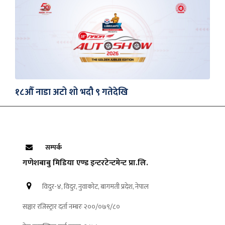
१८औँ नाडा अटो शो भदौ ९ गतेदेखि
सम्पर्क
गणेशबाबु मिडिया एण्ड इन्टरटेन्टमेन्ट प्रा.लि.
विदुर-४, विदुर, नुवाकोट, बागमती प्रदेश, नेपाल
सञ्चार रजिस्ट्रार दर्ता नम्बरः २००/०७९/८०