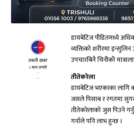
डायबेटिज पीडितमध्ये अधिका
व्यक्तिको शरीरमा इन्सुलिन उ
उपचारबिनै चिनीकोे मात्रा
डबली खबर
८ साल अगाडी
तीतेकरेला
डायबेटिज भएकाका लागि कर
जसले पिसाब र रगतमा सुगरक
तीतेकरेलाको जुस पिउने गर्
गर्नाले पनि लाभ हुन्छ ।