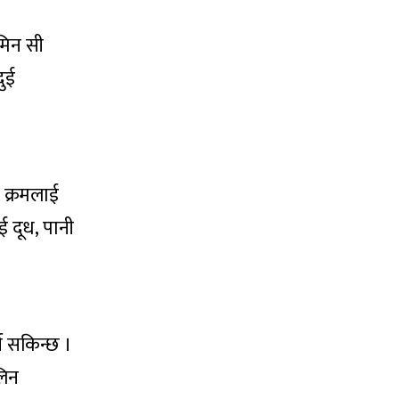
मिन सी
ुई
े क्रमलाई
 दूध, पानी
न सकिन्छ ।
लिन