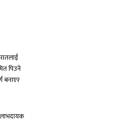
 पातलाई
ित पिउने
्ण बनाएर
दै लाभदायक