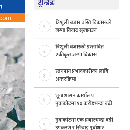
ट्रेन्डिङ
त्रिशुली बजार बस्ति विकासको
१
जग्गा विवाद सुल्झाउन
संयोजक तोकियो
त्रिशूली बजारको प्रस्तावित
२
एकीकृत जग्गा विकास
योजनाको जग्गा विवादमा
किन?, बस्ति विकास दर्ता नभए
स्तनपान प्रभावकारीका लागि
३
समिति विघटन हुने
अन्तरक्रिया
भू-प्रशासन कार्यालय
४
नुवाकोटमा १० करोडभन्दा बढी
राजस्व संकलन, ७४ प्रतिशत
बेरुजु फर्छयौट
नुवाकोटमा एक हजारभन्दा बढी
५
उपकरण र सिँचाइ पूर्वाधार