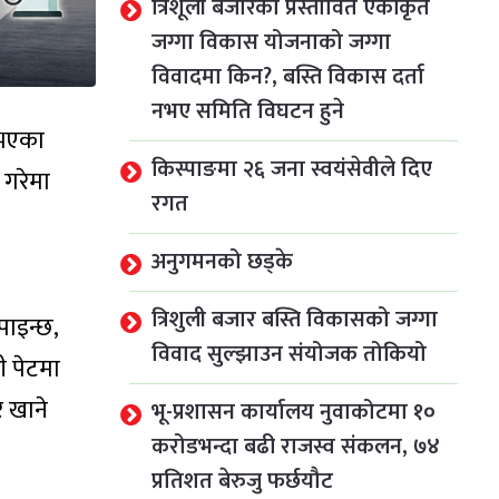
त्रिशूली बजारको प्रस्तावित एकीकृत
जग्गा विकास योजनाको जग्गा
विवादमा किन?, बस्ति विकास दर्ता
नभए समिति विघटन हुने
 भएका
किस्पाङमा २६ जना स्वयंसेवीले दिए
 गरेमा
रगत
अनुगमनको छड्के
त्रिशुली बजार बस्ति विकासको जग्गा
ाइन्छ,
विवाद सुल्झाउन संयोजक तोकियो
ी पेटमा
र खाने
भू-प्रशासन कार्यालय नुवाकोटमा १०
करोडभन्दा बढी राजस्व संकलन, ७४
प्रतिशत बेरुजु फर्छयौट