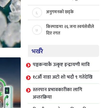
निर्माण
अनुगमनको छड्के
६
किस्पाङमा २६ जना स्वयंसेवीले
७
दिए रगत
भर्खरै
पञ्चकन्याकै उत्कृष्ट इन्द्रायणी मावि
१८औँ नाडा अटो शो भदौ ९ गतेदेखि
स्तनपान प्रभावकारीका लागि
अन्तरक्रिया