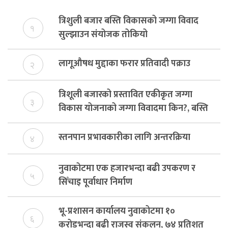
त्रिशुली बजार बस्ति विकासको जग्गा विवाद
१
सुल्झाउन संयोजक तोकियो
लागूऔषध मुद्दाका फरार प्रतिवादी पक्राउ
२
त्रिशूली बजारको प्रस्तावित एकीकृत जग्गा
३
विकास योजनाको जग्गा विवादमा किन?, बस्ति
विकास दर्ता नभए समिति विघटन हुने
स्तनपान प्रभावकारीका लागि अन्तरक्रिया
४
नुवाकोटमा एक हजारभन्दा बढी उपकरण र
५
सिँचाइ पूर्वाधार निर्माण
भू-प्रशासन कार्यालय नुवाकोटमा १०
६
करोडभन्दा बढी राजस्व संकलन, ७४ प्रतिशत