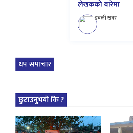
लेखकको बारेमा
डबली खबर
थप समाचार
छुटाउनुभयो कि ?