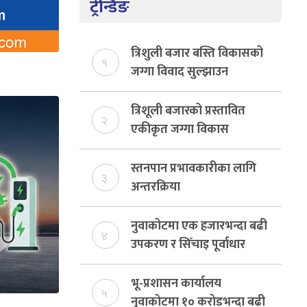
ट्रेन्डिङ
त्रिशुली बजार बस्ति विकासको
१
जग्गा विवाद सुल्झाउन
संयोजक तोकियो
त्रिशूली बजारको प्रस्तावित
२
एकीकृत जग्गा विकास
योजनाको जग्गा विवादमा
किन?, बस्ति विकास दर्ता नभए
स्तनपान प्रभावकारीका लागि
३
समिति विघटन हुने
अन्तरक्रिया
नुवाकोटमा एक हजारभन्दा बढी
४
उपकरण र सिँचाइ पूर्वाधार
निर्माण
भू-प्रशासन कार्यालय
५
नुवाकोटमा १० करोडभन्दा बढी