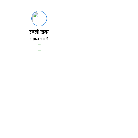
नुवाकोटको विदुर-४ वट्टार
नवनिर्वाचित कार्यसमितिले 
डबली खबर
वुधवार सहकारीको कार्यालय
८ साल अगाडी
नं ४ का वडाअध्यक्ष टलकमान 
प्याब्सन केन्द्रीय सदस्य र
चित्रकार, संस्थापक अध्यक्ष व
अध्यक्ष रामप्रसाद अधिकार
कार्यक्रममा विदुर ४ का वड
खुवाउँदै प्रमाणपत्र वितरण
अधिबेशनले आगामी तिन वर्
सदस्यीय कार्यसमिति निर्व