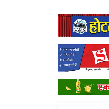
संयोजक जीवनकुमार घिमिरेक