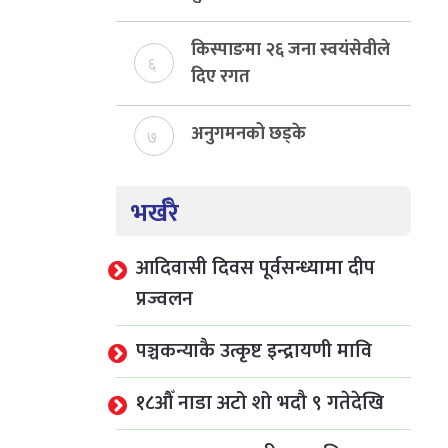
राजस्व संकलन, ७४ प्रतिशत
ो
बेरुजु फर्छयौट
किस्पाङमा २६ जना स्वयंसेवीले
को छ ।
६
दिए रगत
पालिका वडा
अनुगमनको छड्के
७
ार्की,
ननारायण
भर्खरै
वर्तमान
आदिवासी दिवस पूर्वसन्ध्यामा दीप
प्रज्वलन
ियताको सपथ
पञ्चकन्याकै उत्कृष्ट इन्द्रायणी मावि
ा नवौ
 एघार
१८औँ नाडा अटो शो भदौ ९ गतेदेखि