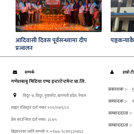
आदिवासी दिवस पूर्वसन्ध्यामा दीप
पञ्चकन्याकै
प्रज्वलन
सम्पर्क
हाम्रो ट
गणेशबाबु मिडिया एण्ड इन्टरटेन्टमेन्ट प्रा.लि.
प्रकाशक :-
स
विदुर-४, विदुर, नुवाकोट, बागमती प्रदेश, नेपाल
सम्पादक :-
य
सञ्चार रजिस्ट्रार दर्ता नम्बरः २००/०७९/८०
सम्बाददाता :-
प्रेस काउन्सिल दर्ता नम्बर: ३८७५
सम्बाददाता :-
बिज्ञापनका लागि सम्पर्क न: +९७७-९८४१३३५४६२