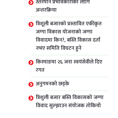
स्तनपान प्रभावकारीका लागि
अन्तरक्रिया
शरण रिमाल
िर्मला
त्रिशूली बजारको प्रस्तावित एकीकृत
जग्गा विकास योजनाको जग्गा
विवादमा किन?, बस्ति विकास दर्ता
खा समिति
नभए समिति विघटन हुने
साद
किस्पाङमा २६ जना स्वयंसेवीले दिए
रगत
ावहादुर
अनुगमनको छड्के
त्रिशुली बजार बस्ति विकासको जग्गा
्ष
विवाद सुल्झाउन संयोजक तोकियो
वरण र लेखा