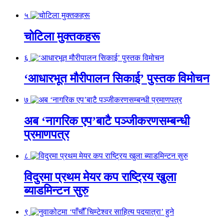
५
चोटिला मुक्तकहरू
६
‘आधारभूत मौरीपालन सिकाई’ पुस्तक विमोचन
७
अब ‘नागरिक एप’बाटै पञ्जीकरणसम्बन्धी
प्रमाणपत्र
८
विदुरमा प्रथम मेयर कप राष्ट्रिय खुला
ब्याडमिन्टन सुरु
९