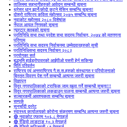
तालिममा सहभागीहरुको आवेदन सम्बन्धी सूचना
थ्रेसर धान झार्ने/काेदाे कुट्ने मेसिन सम्बन्धि सूचना!
दोश्रो राष्ट्रिय कविता महोत्सव २०७५ सम्बन्धि सूचना
नुवाकोट महोत्सव २०८० विशेषांक
नेपाल आयल निगमको सूचना
न्यूस्टार क्लबको सूचना
प्रतिनिधि सभा तथा प्रदेश सभा सदस्य निर्वाचन, २०७४ को मतगणना
परिणाम
प्रतिनिधि सभा सदस्य निर्वाचनमा उम्मेदवारहरुको सुची
प्रतिनिधिसभा सदस्य निर्वाचन २०८२
प्रयोगका सर्त
बुद्धभुमि हाईड्रोपावरको आईपीओ यसरी हेर्न सकिन्छ
मिति परिवर्तन
राष्ट्रिय एवं अन्तराष्ट्रिय गै.स.स.हरुको संस्थागत र परियोजनाको
बिस्तृत विवरण पेश गर्ने सम्बन्धी अत्यन्त जरुरी सूचना
विज्ञापन
विदुर नगरपालिकाको ट्राफिक जाम खुला गर्ने सम्बन्धी सुचना!!!
विदुर नगरपालिकाको लकडाउन पालना सम्बन्धी अत्यन्त जरुरी सूचना
सञ्चारकर्मी आवश्यकता सम्बन्धि सूचना
सम्पर्क
सुनचाँदी दररेट
स्वास्थ्य कार्यालयको कोरोना संक्रमण सम्बन्धि अत्यन्त जरुरी सूचना
🔴 नुवाकोट एफएम १०६.८ मेगाहर्ज
🔴 रेडियो लाङटाङ ९०.३ मेगाहर्ज
🔴 रेडियो सञ्जिवनी ८९ मेगाहर्ज