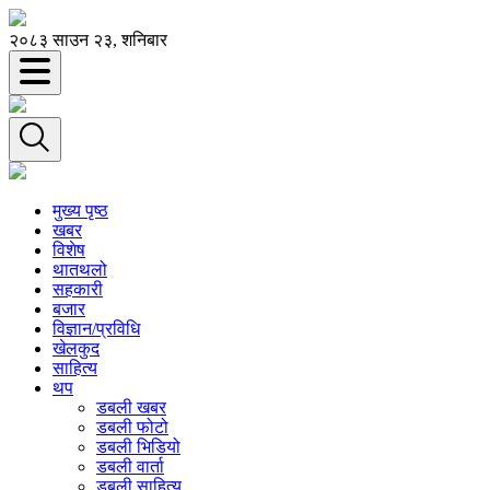
२०८३ साउन २३, शनिबार
मुख्य पृष्ठ
खबर
विशेष
थातथलो
सहकारी
बजार
विज्ञान/प्रविधि
खेलकुद
साहित्य
थप
डबली खबर
डबली फोटो
डबली भिडियो
डबली वार्ता
डबली साहित्य