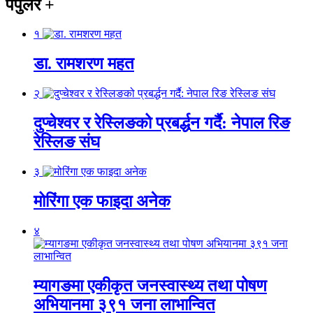
पपुलर
+
१
डा. रामशरण महत
२
दुप्चेश्वर र रेस्लिङको प्रबर्द्धन गर्दै: नेपाल रिङ
रेस्लिङ संघ
३
मोरिंगा एक फाइदा अनेक
४
म्यागङमा एकीकृत जनस्वास्थ्य तथा पोषण
अभियानमा ३९१ जना लाभान्वित