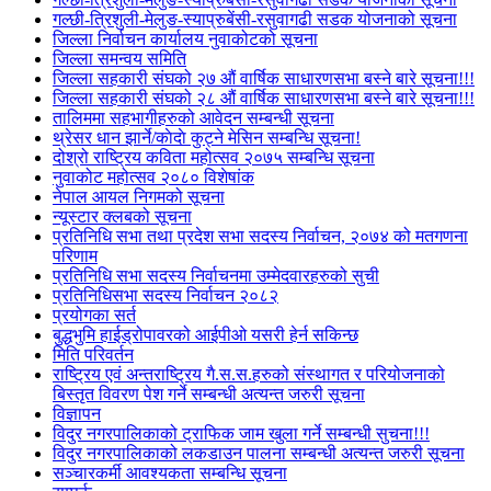
गल्छी-त्रिशुली-मेलुङ-स्याप्रुबेंसी-रसुवागढी सडक योजनाको सूचना
जिल्ला निर्वाचन कार्यालय नुवाकोटको सूचना
जिल्ला समन्वय समिति
जिल्ला सहकारी संघको २७ औं वार्षिक साधारणसभा बस्ने बारे सूचना!!!
जिल्ला सहकारी संघको २८ औं वार्षिक साधारणसभा बस्ने बारे सूचना!!!
तालिममा सहभागीहरुको आवेदन सम्बन्धी सूचना
थ्रेसर धान झार्ने/काेदाे कुट्ने मेसिन सम्बन्धि सूचना!
दोश्रो राष्ट्रिय कविता महोत्सव २०७५ सम्बन्धि सूचना
नुवाकोट महोत्सव २०८० विशेषांक
नेपाल आयल निगमको सूचना
न्यूस्टार क्लबको सूचना
प्रतिनिधि सभा तथा प्रदेश सभा सदस्य निर्वाचन, २०७४ को मतगणना
परिणाम
प्रतिनिधि सभा सदस्य निर्वाचनमा उम्मेदवारहरुको सुची
प्रतिनिधिसभा सदस्य निर्वाचन २०८२
प्रयोगका सर्त
बुद्धभुमि हाईड्रोपावरको आईपीओ यसरी हेर्न सकिन्छ
मिति परिवर्तन
राष्ट्रिय एवं अन्तराष्ट्रिय गै.स.स.हरुको संस्थागत र परियोजनाको
बिस्तृत विवरण पेश गर्ने सम्बन्धी अत्यन्त जरुरी सूचना
विज्ञापन
विदुर नगरपालिकाको ट्राफिक जाम खुला गर्ने सम्बन्धी सुचना!!!
विदुर नगरपालिकाको लकडाउन पालना सम्बन्धी अत्यन्त जरुरी सूचना
सञ्चारकर्मी आवश्यकता सम्बन्धि सूचना