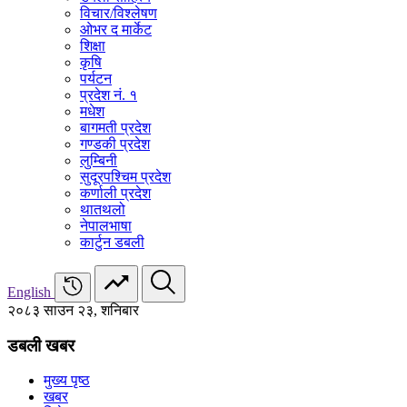
विचार/विश्‍लेषण
ओभर द मार्केट
शिक्षा
कृषि
पर्यटन
प्रदेश नं. १
मधेश
बागमती प्रदेश
गण्डकी प्रदेश
लुम्बिनी
सुदूरपश्चिम प्रदेश
कर्णाली प्रदेश
थातथलो
नेपालभाषा
कार्टुन डबली
English
२०८३ साउन २३, शनिबार
डबली खबर
मुख्य पृष्ठ
खबर