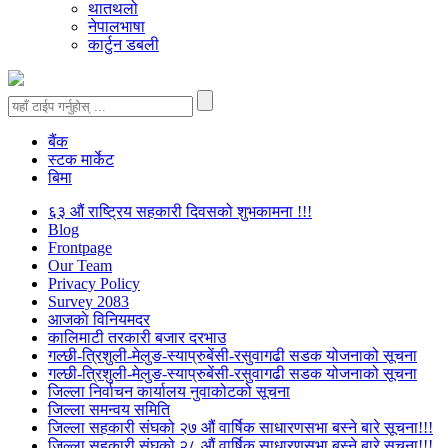
थातथलो
नेपालभाषा
कार्टुन डबली
बैंक
स्टक मार्केट
बिमा
६३ औं राष्ट्रिय सहकारी दिवसको शुभकामना !!!
Blog
Frontpage
Our Team
Privacy Policy
Survey 2083
आजकाे विनियमदर
कालिमाटी तरकारी बजार दरभाउ
गल्छी-त्रिशुली-मेलुङ-स्याप्रुबेंसी-रसुवागढी सडक योजनाको सूचना
गल्छी-त्रिशुली-मेलुङ-स्याप्रुबेंसी-रसुवागढी सडक योजनाको सूचना
जिल्ला निर्वाचन कार्यालय नुवाकोटको सूचना
जिल्ला समन्वय समिति
जिल्ला सहकारी संघको २७ औं वार्षिक साधारणसभा बस्ने बारे सूचना!!!
जिल्ला सहकारी संघको २८ औं वार्षिक साधारणसभा बस्ने बारे सूचना!!!