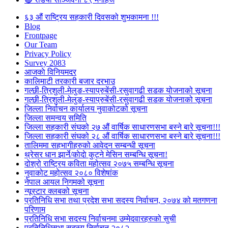
६३ औं राष्ट्रिय सहकारी दिवसको शुभकामना !!!
Blog
Frontpage
Our Team
Privacy Policy
Survey 2083
आजकाे विनियमदर
कालिमाटी तरकारी बजार दरभाउ
गल्छी-त्रिशुली-मेलुङ-स्याप्रुबेंसी-रसुवागढी सडक योजनाको सूचना
गल्छी-त्रिशुली-मेलुङ-स्याप्रुबेंसी-रसुवागढी सडक योजनाको सूचना
जिल्ला निर्वाचन कार्यालय नुवाकोटको सूचना
जिल्ला समन्वय समिति
जिल्ला सहकारी संघको २७ औं वार्षिक साधारणसभा बस्ने बारे सूचना!!!
जिल्ला सहकारी संघको २८ औं वार्षिक साधारणसभा बस्ने बारे सूचना!!!
तालिममा सहभागीहरुको आवेदन सम्बन्धी सूचना
थ्रेसर धान झार्ने/काेदाे कुट्ने मेसिन सम्बन्धि सूचना!
दोश्रो राष्ट्रिय कविता महोत्सव २०७५ सम्बन्धि सूचना
नुवाकोट महोत्सव २०८० विशेषांक
नेपाल आयल निगमको सूचना
न्यूस्टार क्लबको सूचना
प्रतिनिधि सभा तथा प्रदेश सभा सदस्य निर्वाचन, २०७४ को मतगणना
परिणाम
प्रतिनिधि सभा सदस्य निर्वाचनमा उम्मेदवारहरुको सुची
प्रतिनिधिसभा सदस्य निर्वाचन २०८२