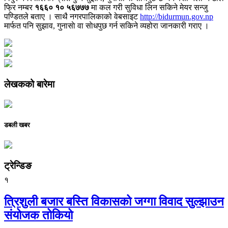
फ्रि नम्बर
१६६० १० ५६७७७
मा कल गरी सुविधा लिन सकिने मेयर सन्जु
पण्डितले बताए । साथै नगरपालिकाको वेबसाइट
http://bidurmun.gov.np
मार्फत पनि सुझाव, गुनासाे वा साेधपुछ गर्न सकिने व्यहोरा जानकारी गराए ।
लेखकको बारेमा
डबली खबर
ट्रेन्डिङ
१
त्रिशुली बजार बस्ति विकासको जग्गा विवाद सुल्झाउन
संयोजक तोकियो