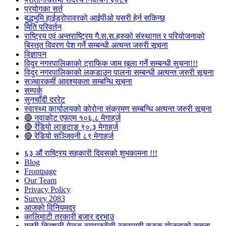
प्रयोगका सर्त
बुद्धभुमि हाईड्रोपावरको आईपीओ यसरी हेर्न सकिन्छ
मिति परिवर्तन
राष्ट्रिय एवं अन्तराष्ट्रिय गै.स.स.हरुको संस्थागत र परियोजनाको
बिस्तृत विवरण पेश गर्ने सम्बन्धी अत्यन्त जरुरी सूचना
विज्ञापन
विदुर नगरपालिकाको ट्राफिक जाम खुला गर्ने सम्बन्धी सुचना!!!
विदुर नगरपालिकाको लकडाउन पालना सम्बन्धी अत्यन्त जरुरी सूचना
सञ्चारकर्मी आवश्यकता सम्बन्धि सूचना
सम्पर्क
सुनचाँदी दररेट
स्वास्थ्य कार्यालयको कोरोना संक्रमण सम्बन्धि अत्यन्त जरुरी सूचना
🔴 नुवाकोट एफएम १०६.८ मेगाहर्ज
🔴 रेडियो लाङटाङ ९०.३ मेगाहर्ज
🔴 रेडियो सञ्जिवनी ८९ मेगाहर्ज
६३ औं राष्ट्रिय सहकारी दिवसको शुभकामना !!!
Blog
Frontpage
Our Team
Privacy Policy
Survey 2083
आजकाे विनियमदर
कालिमाटी तरकारी बजार दरभाउ
गल्छी-त्रिशुली-मेलुङ-स्याप्रुबेंसी-रसुवागढी सडक योजनाको सूचना