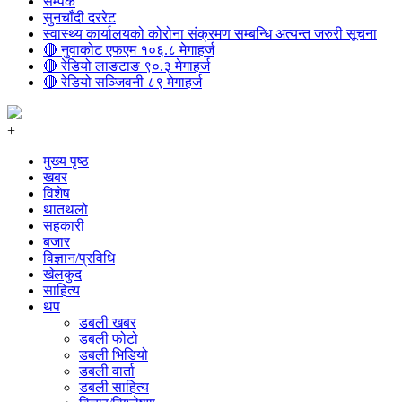
सम्पर्क
सुनचाँदी दररेट
स्वास्थ्य कार्यालयको कोरोना संक्रमण सम्बन्धि अत्यन्त जरुरी सूचना
🔴 नुवाकोट एफएम १०६.८ मेगाहर्ज
🔴 रेडियो लाङटाङ ९०.३ मेगाहर्ज
🔴 रेडियो सञ्जिवनी ८९ मेगाहर्ज
+
मुख्य पृष्ठ
खबर
विशेष
थातथलो
सहकारी
बजार
विज्ञान/प्रविधि
खेलकुद
साहित्य
थप
डबली खबर
डबली फोटो
डबली भिडियो
डबली वार्ता
डबली साहित्य