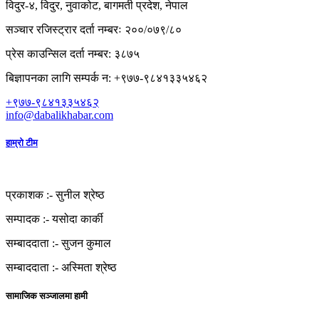
विदुर-४, विदुर, नुवाकोट, बागमती प्रदेश, नेपाल
सञ्चार रजिस्ट्रार दर्ता नम्बरः २००/०७९/८०
प्रेस काउन्सिल दर्ता नम्बर: ३८७५
बिज्ञापनका लागि सम्पर्क न: +९७७-९८४१३३५४६२
+९७७-९८४१३३५४६२
info@dabalikhabar.com
हाम्रो टीम
प्रकाशक :-
सुनील श्रेष्ठ
सम्पादक :-
यसोदा कार्की
सम्बाददाता :-
सुजन कुमाल
सम्बाददाता :-
अस्मिता श्रेष्ठ
सामाजिक सञ्जालमा हामी