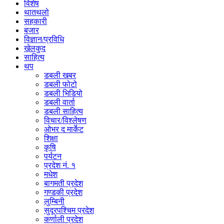
विशेष
थातथलो
सहकारी
बजार
विज्ञान/प्रविधि
खेलकुद
साहित्य
थप
डबली खबर
डबली फोटो
डबली भिडियो
डबली वार्ता
डबली साहित्य
विचार/विश्‍लेषण
ओभर द मार्केट
शिक्षा
कृषि
पर्यटन
प्रदेश नं. १
मधेश
बागमती प्रदेश
गण्डकी प्रदेश
लुम्बिनी
सुदूरपश्चिम प्रदेश
कर्णाली प्रदेश