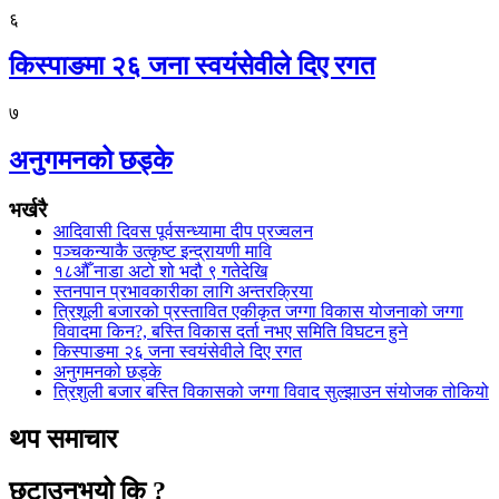
६
किस्पाङमा २६ जना स्वयंसेवीले दिए रगत
७
अनुगमनको छड्के
भर्खरै
आदिवासी दिवस पूर्वसन्ध्यामा दीप प्रज्वलन
पञ्चकन्याकै उत्कृष्ट इन्द्रायणी मावि
१८औँ नाडा अटो शो भदौ ९ गतेदेखि
स्तनपान प्रभावकारीका लागि अन्तरक्रिया
त्रिशूली बजारको प्रस्तावित एकीकृत जग्गा विकास योजनाको जग्गा
विवादमा किन?, बस्ति विकास दर्ता नभए समिति विघटन हुने
किस्पाङमा २६ जना स्वयंसेवीले दिए रगत
अनुगमनको छड्के
त्रिशुली बजार बस्ति विकासको जग्गा विवाद सुल्झाउन संयोजक तोकियो
थप समाचार
छुटाउनुभयो कि ?