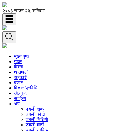
२०८३ साउन २३, शनिबार
मुख्य पृष्ठ
खबर
विशेष
थातथलो
सहकारी
बजार
विज्ञान/प्रविधि
खेलकुद
साहित्य
थप
डबली खबर
डबली फोटो
डबली भिडियो
डबली वार्ता
डबली साहित्य