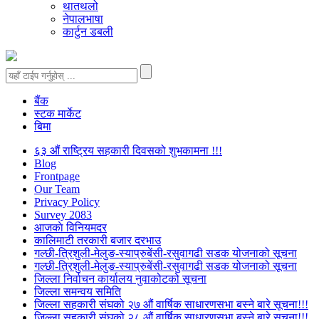
थातथलो
नेपालभाषा
कार्टुन डबली
बैंक
स्टक मार्केट
बिमा
६३ औं राष्ट्रिय सहकारी दिवसको शुभकामना !!!
Blog
Frontpage
Our Team
Privacy Policy
Survey 2083
आजकाे विनियमदर
कालिमाटी तरकारी बजार दरभाउ
गल्छी-त्रिशुली-मेलुङ-स्याप्रुबेंसी-रसुवागढी सडक योजनाको सूचना
गल्छी-त्रिशुली-मेलुङ-स्याप्रुबेंसी-रसुवागढी सडक योजनाको सूचना
जिल्ला निर्वाचन कार्यालय नुवाकोटको सूचना
जिल्ला समन्वय समिति
जिल्ला सहकारी संघको २७ औं वार्षिक साधारणसभा बस्ने बारे सूचना!!!
जिल्ला सहकारी संघको २८ औं वार्षिक साधारणसभा बस्ने बारे सूचना!!!