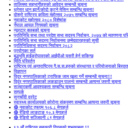
तालिममा सहभागीहरुको आवेदन सम्बन्धी सूचना
थ्रेसर धान झार्ने/काेदाे कुट्ने मेसिन सम्बन्धि सूचना!
दोश्रो राष्ट्रिय कविता महोत्सव २०७५ सम्बन्धि सूचना
नुवाकोट महोत्सव २०८० विशेषांक
नेपाल आयल निगमको सूचना
न्यूस्टार क्लबको सूचना
प्रतिनिधि सभा तथा प्रदेश सभा सदस्य निर्वाचन, २०७४ को मतगणना पर
प्रतिनिधि सभा सदस्य निर्वाचनमा उम्मेदवारहरुको सुची
प्रतिनिधिसभा सदस्य निर्वाचन २०८२
प्रयोगका सर्त
बुद्धभुमि हाईड्रोपावरको आईपीओ यसरी हेर्न सकिन्छ
मिति परिवर्तन
राष्ट्रिय एवं अन्तराष्ट्रिय गै.स.स.हरुको संस्थागत र परियोजनाको बिस्तृत 
विज्ञापन
विदुर नगरपालिकाको ट्राफिक जाम खुला गर्ने सम्बन्धी सुचना!!!
विदुर नगरपालिकाको लकडाउन पालना सम्बन्धी अत्यन्त जरुरी सूचना
सञ्चारकर्मी आवश्यकता सम्बन्धि सूचना
सम्पर्क
सुनचाँदी दररेट
स्वास्थ्य कार्यालयको कोरोना संक्रमण सम्बन्धि अत्यन्त जरुरी सूचना
🔴 नुवाकोट एफएम १०६.८ मेगाहर्ज
🔴 रेडियो लाङटाङ ९०.३ मेगाहर्ज
🔴 रेडियो सञ्जिवनी ८९ मेगाहर्ज
६३ औं राष्ट्रिय सहकारी दिवसको शुभकामना !!!