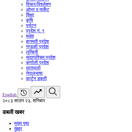
विचार/विश्‍लेषण
ओभर द मार्केट
शिक्षा
कृषि
पर्यटन
प्रदेश नं. १
मधेश
बागमती प्रदेश
गण्डकी प्रदेश
लुम्बिनी
सुदूरपश्चिम प्रदेश
कर्णाली प्रदेश
थातथलो
नेपालभाषा
कार्टुन डबली
English
२०८३ साउन २३, शनिबार
डबली खबर
मुख्य पृष्ठ
खबर