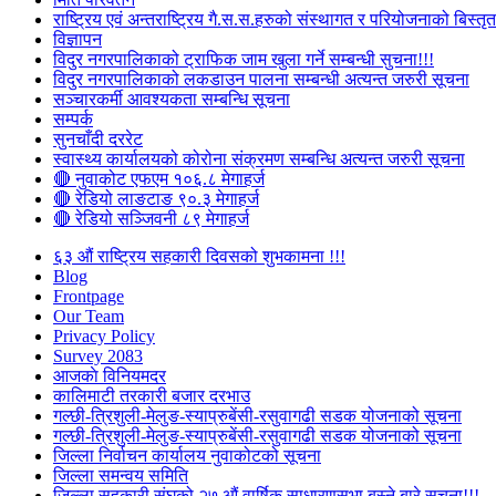
राष्ट्रिय एवं अन्तराष्ट्रिय गै.स.स.हरुको संस्थागत र परियोजनाको बिस्तृत 
विज्ञापन
विदुर नगरपालिकाको ट्राफिक जाम खुला गर्ने सम्बन्धी सुचना!!!
विदुर नगरपालिकाको लकडाउन पालना सम्बन्धी अत्यन्त जरुरी सूचना
सञ्चारकर्मी आवश्यकता सम्बन्धि सूचना
सम्पर्क
सुनचाँदी दररेट
स्वास्थ्य कार्यालयको कोरोना संक्रमण सम्बन्धि अत्यन्त जरुरी सूचना
🔴 नुवाकोट एफएम १०६.८ मेगाहर्ज
🔴 रेडियो लाङटाङ ९०.३ मेगाहर्ज
🔴 रेडियो सञ्जिवनी ८९ मेगाहर्ज
६३ औं राष्ट्रिय सहकारी दिवसको शुभकामना !!!
Blog
Frontpage
Our Team
Privacy Policy
Survey 2083
आजकाे विनियमदर
कालिमाटी तरकारी बजार दरभाउ
गल्छी-त्रिशुली-मेलुङ-स्याप्रुबेंसी-रसुवागढी सडक योजनाको सूचना
गल्छी-त्रिशुली-मेलुङ-स्याप्रुबेंसी-रसुवागढी सडक योजनाको सूचना
जिल्ला निर्वाचन कार्यालय नुवाकोटको सूचना
जिल्ला समन्वय समिति
जिल्ला सहकारी संघको २७ औं वार्षिक साधारणसभा बस्ने बारे सूचना!!!