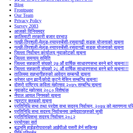
Blog
Frontpage
Our Team
Privacy Policy
Survey 2083
आजकाे विनियमदर
कालिमाटी तरकारी बजार दरभाउ
गल्छी-त्रिशुली-मेलुङ-स्याप्रुबेंसी-रसुवागढी सडक योजनाको सूचना
गल्छी-त्रिशुली-मेलुङ-स्याप्रुबेंसी-रसुवागढी सडक योजनाको सूचना
जिल्ला निर्वाचन कार्यालय नुवाकोटको सूचना
जिल्ला समन्वय समिति
जिल्ला सहकारी संघको २७ औं वार्षिक साधारणसभा बस्ने बारे सूचना!!!
जिल्ला सहकारी संघको २८ औं वार्षिक साधारणसभा बस्ने बारे सूचना!!!
तालिममा सहभागीहरुको आवेदन सम्बन्धी सूचना
थ्रेसर धान झार्ने/काेदाे कुट्ने मेसिन सम्बन्धि सूचना!
दोश्रो राष्ट्रिय कविता महोत्सव २०७५ सम्बन्धि सूचना
नुवाकोट महोत्सव २०८० विशेषांक
नेपाल आयल निगमको सूचना
न्यूस्टार क्लबको सूचना
प्रतिनिधि सभा तथा प्रदेश सभा सदस्य निर्वाचन, २०७४ को मतगणना पर
प्रतिनिधि सभा सदस्य निर्वाचनमा उम्मेदवारहरुको सुची
प्रतिनिधिसभा सदस्य निर्वाचन २०८२
प्रयोगका सर्त
बुद्धभुमि हाईड्रोपावरको आईपीओ यसरी हेर्न सकिन्छ
मिति परिवर्तन