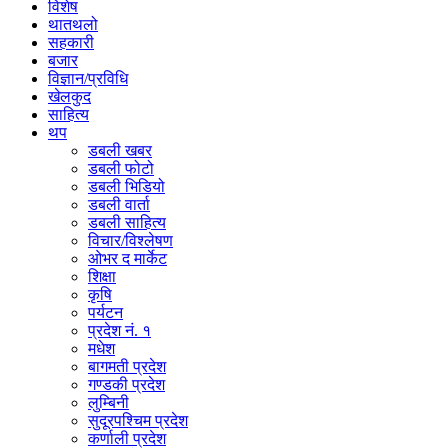
विशेष
थातथलो
सहकारी
बजार
विज्ञान/प्रविधि
खेलकुद
साहित्य
थप
डबली खबर
डबली फोटो
डबली भिडियो
डबली वार्ता
डबली साहित्य
विचार/विश्‍लेषण
ओभर द मार्केट
शिक्षा
कृषि
पर्यटन
प्रदेश नं. १
मधेश
बागमती प्रदेश
गण्डकी प्रदेश
लुम्बिनी
सुदूरपश्चिम प्रदेश
कर्णाली प्रदेश