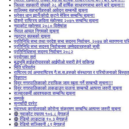
जिल्ला सहकारी संघको २८ औं वार्षिक साधारणसभा बस्ने बारे सूचना!!!
तालिममा सहभागीहरुको आवेदन सम्बन्धी सूचना
थ्रेसर धान झार्ने/काेदाे कुट्ने मेसिन सम्बन्धि सूचना!
दोश्रो राष्ट्रिय कविता महोत्सव २०७५ सम्बन्धि सूचना
नुवाकोट महोत्सव २०८० विशेषांक
नेपाल आयल निगमको सूचना
न्यूस्टार क्लबको सूचना
प्रतिनिधि सभा तथा प्रदेश सभा सदस्य निर्वाचन, २०७४ को मतगणना पर
प्रतिनिधि सभा सदस्य निर्वाचनमा उम्मेदवारहरुको सुची
प्रतिनिधिसभा सदस्य निर्वाचन २०८२
प्रयोगका सर्त
बुद्धभुमि हाईड्रोपावरको आईपीओ यसरी हेर्न सकिन्छ
मिति परिवर्तन
राष्ट्रिय एवं अन्तराष्ट्रिय गै.स.स.हरुको संस्थागत र परियोजनाको बिस्तृत 
विज्ञापन
विदुर नगरपालिकाको ट्राफिक जाम खुला गर्ने सम्बन्धी सुचना!!!
विदुर नगरपालिकाको लकडाउन पालना सम्बन्धी अत्यन्त जरुरी सूचना
सञ्चारकर्मी आवश्यकता सम्बन्धि सूचना
सम्पर्क
सुनचाँदी दररेट
स्वास्थ्य कार्यालयको कोरोना संक्रमण सम्बन्धि अत्यन्त जरुरी सूचना
🔴 नुवाकोट एफएम १०६.८ मेगाहर्ज
🔴 रेडियो लाङटाङ ९०.३ मेगाहर्ज
🔴 रेडियो सञ्जिवनी ८९ मेगाहर्ज