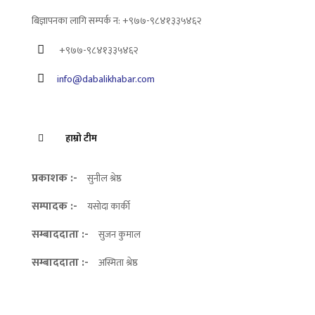
बिज्ञापनका लागि सम्पर्क न: +९७७-९८४१३३५४६२
+९७७-९८४१३३५४६२
info@dabalikhabar.com
हाम्रो टीम
प्रकाशक :-
सुनील श्रेष्ठ
सम्पादक :-
यसोदा कार्की
सम्बाददाता :-
सुजन कुमाल
सम्बाददाता :-
अस्मिता श्रेष्ठ