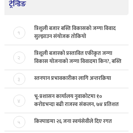
ट्रेन्डिङ
त्रिशुली बजार बस्ति विकासको जग्गा विवाद
१
सुल्झाउन संयोजक तोकियो
त्रिशूली बजारको प्रस्तावित एकीकृत जग्गा
२
विकास योजनाको जग्गा विवादमा किन?, बस्ति
विकास दर्ता नभए समिति विघटन हुने
स्तनपान प्रभावकारीका लागि अन्तरक्रिया
३
भू-प्रशासन कार्यालय नुवाकोटमा १०
४
करोडभन्दा बढी राजस्व संकलन, ७४ प्रतिशत
बेरुजु फर्छयौट
किस्पाङमा २६ जना स्वयंसेवीले दिए रगत
५