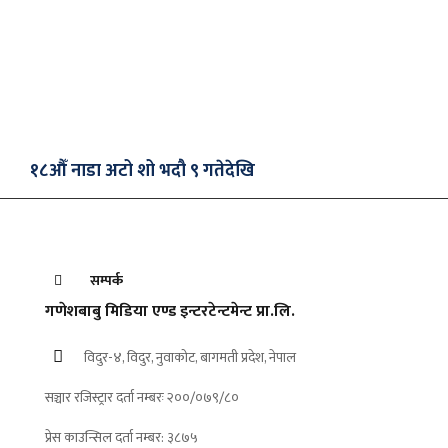
१८औँ नाडा अटो शो भदौ ९ गतेदेखि
सम्पर्क
गणेशबाबु मिडिया एण्ड इन्टरटेन्टमेन्ट प्रा.लि.
विदुर-४, विदुर, नुवाकोट, बागमती प्रदेश, नेपाल
सञ्चार रजिस्ट्रार दर्ता नम्बरः २००/०७९/८०
प्रेस काउन्सिल दर्ता नम्बर: ३८७५