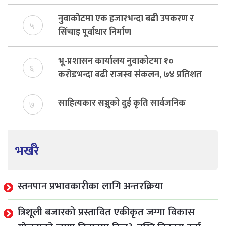
नुवाकोटमा एक हजारभन्दा बढी उपकरण र
५
सिँचाइ पूर्वाधार निर्माण
भू-प्रशासन कार्यालय नुवाकोटमा १०
६
करोडभन्दा बढी राजस्व संकलन, ७४ प्रतिशत
बेरुजु फर्छयौट
साहित्यकार सञ्जुको दुई कृति सार्वजनिक
७
भर्खरै
स्तनपान प्रभावकारीका लागि अन्तरक्रिया
त्रिशूली बजारको प्रस्तावित एकीकृत जग्गा विकास