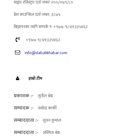
सञ्चार रजिस्ट्रार दर्ता नम्बरः २००/०७९/८०
प्रेस काउन्सिल दर्ता नम्बर: ३८७५
बिज्ञापनका लागि सम्पर्क न: +९७७-९८४१३३५४६२
+९७७-९८४१३३५४६२
info@dabalikhabar.com
हाम्रो टीम
प्रकाशक :-
सुनील श्रेष्ठ
सम्पादक :-
यसोदा कार्की
सम्बाददाता :-
सुजन कुमाल
सम्बाददाता :-
अस्मिता श्रेष्ठ