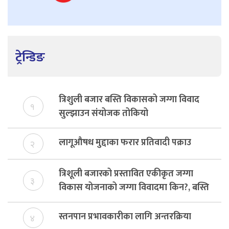
ट्रेन्डिङ
त्रिशुली बजार बस्ति विकासको जग्गा विवाद
१
सुल्झाउन संयोजक तोकियो
लागूऔषध मुद्दाका फरार प्रतिवादी पक्राउ
२
त्रिशूली बजारको प्रस्तावित एकीकृत जग्गा
३
विकास योजनाको जग्गा विवादमा किन?, बस्ति
विकास दर्ता नभए समिति विघटन हुने
स्तनपान प्रभावकारीका लागि अन्तरक्रिया
४