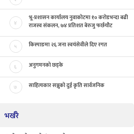
भू-प्रशासन कार्यालय नुवाकोटमा १० करोडभन्दा बढी
४
राजस्व संकलन, ७४ प्रतिशत बेरुजु फर्छयौट
किस्पाङमा २६ जना स्वयंसेवीले दिए रगत
५
अनुगमनको छड्के
६
साहित्यकार सञ्जुको दुई कृति सार्वजनिक
७
भर्खरै