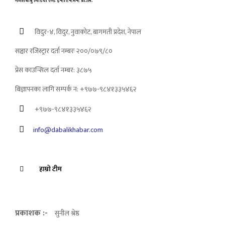
गणेशबाबु मिडिया एण्ड इन्टरटेन्टमेन्ट प्रा.लि.
विदुर-४, विदुर, नुवाकोट, बागमती प्रदेश, नेपाल
सञ्चार रजिस्ट्रार दर्ता नम्बरः २००/०७९/८०
प्रेस काउन्सिल दर्ता नम्बर: ३८७५
बिज्ञापनका लागि सम्पर्क न: +९७७-९८४१३३५४६२
+९७७-९८४१३३५४६२
info@dabalikhabar.com
हाम्रो टीम
प्रकाशक :-
सुनील श्रेष्ठ