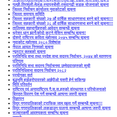
गल्छी-त्रिशुली-मेलुङ-स्याप्रुबेंसी-रसुवागढी सडक योजनाको सूचना
जिल्ला निर्वाचन कार्यालय नुवाकोटको सूचना
जिल्ला समन्वय समिति
जिल्ला सहकारी संघको २७ औं वार्षिक साधारणसभा बस्ने बारे सूचना!!!
जिल्ला सहकारी संघको २८ औं वार्षिक साधारणसभा बस्ने बारे सूचना!!!
तालिममा सहभागीहरुको आवेदन सम्बन्धी सूचना
थ्रेसर धान झार्ने/काेदाे कुट्ने मेसिन सम्बन्धि सूचना!
दोश्रो राष्ट्रिय कविता महोत्सव २०७५ सम्बन्धि सूचना
नुवाकोट महोत्सव २०८० विशेषांक
नेपाल आयल निगमको सूचना
न्यूस्टार क्लबको सूचना
प्रतिनिधि सभा तथा प्रदेश सभा सदस्य निर्वाचन, २०७४ को मतगणना
परिणाम
प्रतिनिधि सभा सदस्य निर्वाचनमा उम्मेदवारहरुको सुची
प्रतिनिधिसभा सदस्य निर्वाचन २०८२
प्रयोगका सर्त
बुद्धभुमि हाईड्रोपावरको आईपीओ यसरी हेर्न सकिन्छ
मिति परिवर्तन
राष्ट्रिय एवं अन्तराष्ट्रिय गै.स.स.हरुको संस्थागत र परियोजनाको
बिस्तृत विवरण पेश गर्ने सम्बन्धी अत्यन्त जरुरी सूचना
विज्ञापन
विदुर नगरपालिकाको ट्राफिक जाम खुला गर्ने सम्बन्धी सुचना!!!
विदुर नगरपालिकाको लकडाउन पालना सम्बन्धी अत्यन्त जरुरी सूचना
सञ्चारकर्मी आवश्यकता सम्बन्धि सूचना