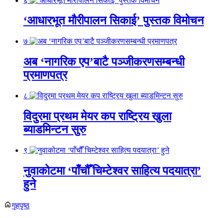
६
‘आधारभूत मौरीपालन सिकाई’ पुस्तक विमोचन
७
अब ‘नागरिक एप’बाटै पञ्जीकरणसम्बन्धी
प्रमाणपत्र
८
विदुरमा प्रथम मेयर कप राष्ट्रिय खुला
ब्याडमिन्टन सुरु
९
नुवाकोटमा ‘पाँचौँ चिम्टेश्वर साहित्य पदयात्रा’
हुने
गृहपृष्ठ