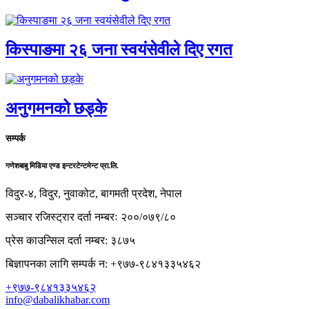
किस्पाङमा २६ जना स्वयंसेवीले दिए रगत
अनुगमनको छड्के
सम्पर्क
गणेशबाबु मिडिया एण्ड इन्टरटेन्टमेन्ट प्रा.लि.
विदुर-४, विदुर, नुवाकोट, बागमती प्रदेश, नेपाल
सञ्चार रजिस्ट्रार दर्ता नम्बरः २००/०७९/८०
प्रेस काउन्सिल दर्ता नम्बर: ३८७५
बिज्ञापनका लागि सम्पर्क न: +९७७-९८४१३३५४६२
+९७७-९८४१३३५४६२
info@dabalikhabar.com