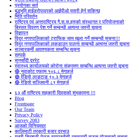
प्रयोगका सर्त
बुद्धभुमि हाईड्रोपावरको आईपीओ यसरी हेर्न सकिन्छ
मिति परिवर्तन
राष्ट्रिय एवं अन्तराष्ट्रिय गै.स.स.हरुको संस्थागत र परियोजनाको
बिस्तृत विवरण पेश गर्ने सम्बन्धी अत्यन्त जरुरी सूचना
विज्ञापन
विदुर नगरपालिकाको ट्राफिक जाम खुला गर्ने सम्बन्धी सुचना!!!
विदुर नगरपालिकाको लकडाउन पालना सम्बन्धी अत्यन्त जरुरी सूचना
सञ्चारकर्मी आवश्यकता सम्बन्धि सूचना
सम्पर्क
सुनचाँदी दररेट
स्वास्थ्य कार्यालयको कोरोना संक्रमण सम्बन्धि अत्यन्त जरुरी सूचना
🔴 नुवाकोट एफएम १०६.८ मेगाहर्ज
🔴 रेडियो लाङटाङ ९०.३ मेगाहर्ज
🔴 रेडियो सञ्जिवनी ८९ मेगाहर्ज
६३ औं राष्ट्रिय सहकारी दिवसको शुभकामना !!!
Blog
Frontpage
Our Team
Privacy Policy
Survey 2083
आजकाे विनियमदर
कालिमाटी तरकारी बजार दरभाउ
गल्छी-त्रिशुली-मेलुङ-स्याप्रुबेंसी-रसुवागढी सडक योजनाको सूचना