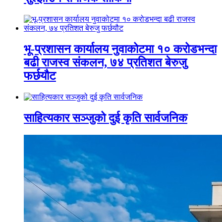
भू-प्रशासन कार्यालय नुवाकोटमा १० करोडभन्दा
बढी राजस्व संकलन, ७४ प्रतिशत बेरुजु
फर्छयौट
साहित्यकार सञ्जुको दुई कृति सार्वजनिक