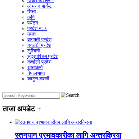
विचार/विश्‍लेषण
ओभर द मार्केट
शिक्षा
कृषि
पर्यटन
प्रदेश नं. १
मधेश
बागमती प्रदेश
गण्डकी प्रदेश
लुम्बिनी
सुदूरपश्चिम प्रदेश
कर्णाली प्रदेश
थातथलो
नेपालभाषा
कार्टुन डबली
+
ताजा अपडेट
+
स्तनपान प्रभावकारीका लागि अन्तरक्रिया