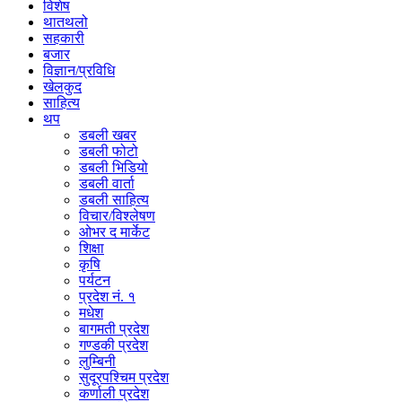
विशेष
थातथलो
सहकारी
बजार
विज्ञान/प्रविधि
खेलकुद
साहित्य
थप
डबली खबर
डबली फोटो
डबली भिडियो
डबली वार्ता
डबली साहित्य
विचार/विश्‍लेषण
ओभर द मार्केट
शिक्षा
कृषि
पर्यटन
प्रदेश नं. १
मधेश
बागमती प्रदेश
गण्डकी प्रदेश
लुम्बिनी
सुदूरपश्चिम प्रदेश
कर्णाली प्रदेश