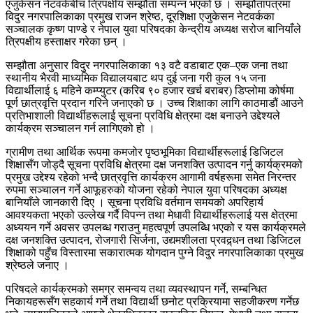
एजुकेसन नेटवर्कबीच त्रिपक्षीय सम्झौता सम्पन्न भएको छ । सम्झौतापत्रमा
विदुर नगरपालिकाका प्रमुख राजन श्रेष्ठ, दूरशिक्षा एजुकेसन नेटवर्कका
सञ्चालक कृष्ण पाण्डे र नेपाल युवा परिषदका केन्द्रीय अध्यक्ष सरोज बानियाँले
त्रिपक्षीय हस्ताक्षर गरेका छन् ।
सम्झौता अनुसार विदुर नगरपालिकाका १३ वटै वडाबाट एक–एक जना तथा
स्थानीय भैरवी माध्यमिक विद्यालयबाट थप दुई जना गरी कुल १५ जना
विद्यार्थीलाई ६ महिने कम्प्युटर (करिब ९० हजार खर्च बराबर) डिप्लोमा कोर्षमा
पूर्ण छात्रवृत्ति प्रदान गरिने जनाएको छ । उच्च शिक्षाका लागि काठमाडौं आउने
प्रतिभाशाली विद्यार्थीहरूलाई सूचना प्रविधि क्षेत्रमा दक्ष बनाउने उद्देश्यले
कार्यक्रम सञ्चालन गर्न लागिएको हो ।
ग्रामीण तथा आर्थिक रूपमा कमजोर पृष्ठभूमिका विद्यार्थीहरूलाई डिजिटल
शिक्षासँग जोड्दै सूचना प्रविधि क्षेत्रमा दक्ष जनशक्ति उत्पादन गर्नु कार्यक्रमको
प्रमुख उद्देश्य रहेको भन्दै छात्रवृत्ति कार्यक्रम आगामी वर्षहरूमा समेत निरन्तर
रुपमा सञ्चालन गर्ने आफूहरुको योजना रहेको नेपाल युवा परिषदका अध्यक्ष
बानियाँले जानकारी दिए । सूचना प्रविधि वर्तमान समयको अपरिहार्य
आवश्यकता भएको उल्लेख गर्दै विपन्न तथा मेधावी विद्यार्थीहरूलाई यस क्षेत्रमा
अध्ययन गर्ने अवसर उपलब्ध गराउनु महत्वपूर्ण उपलब्धि भएको र यस कार्यक्रमले
दक्ष जनशक्ति उत्पादन, रोजगारी सिर्जना, उद्यमशीलता प्रवद्र्धन तथा डिजिटल
शिक्षाको पहुँच विस्तारमा सकारात्मक योगदान पुग्ने विदुर नगरपालिकाका प्रमुख
श्रेष्ठले जनाए ।
परिषदले कार्यक्रमको समग्र समन्वय तथा व्यवस्थापन गर्ने, सम्बन्धित
निकायहरूसँग सहकार्य गर्ने तथा विद्यार्थी छनोट प्रक्रियामा सहजीकरण गर्नेछ