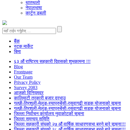
थातथलो
नेपालभाषा
कार्टुन डबली
बैंक
स्टक मार्केट
बिमा
६३ औं राष्ट्रिय सहकारी दिवसको शुभकामना !!!
Blog
Frontpage
Our Team
Privacy Policy
Survey 2083
आजकाे विनियमदर
कालिमाटी तरकारी बजार दरभाउ
गल्छी-त्रिशुली-मेलुङ-स्याप्रुबेंसी-रसुवागढी सडक योजनाको सूचना
गल्छी-त्रिशुली-मेलुङ-स्याप्रुबेंसी-रसुवागढी सडक योजनाको सूचना
जिल्ला निर्वाचन कार्यालय नुवाकोटको सूचना
जिल्ला समन्वय समिति
जिल्ला सहकारी संघको २७ औं वार्षिक साधारणसभा बस्ने बारे सूचना!!!
जिल्ला सहकारी संघको २८ औं वार्षिक साधारणसभा बस्ने बारे सूचना!!!