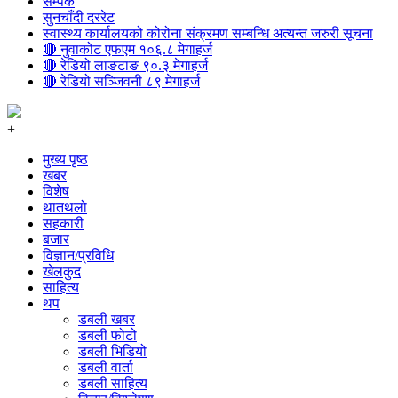
सम्पर्क
सुनचाँदी दररेट
स्वास्थ्य कार्यालयको कोरोना संक्रमण सम्बन्धि अत्यन्त जरुरी सूचना
🔴 नुवाकोट एफएम १०६.८ मेगाहर्ज
🔴 रेडियो लाङटाङ ९०.३ मेगाहर्ज
🔴 रेडियो सञ्जिवनी ८९ मेगाहर्ज
+
मुख्य पृष्ठ
खबर
विशेष
थातथलो
सहकारी
बजार
विज्ञान/प्रविधि
खेलकुद
साहित्य
थप
डबली खबर
डबली फोटो
डबली भिडियो
डबली वार्ता
डबली साहित्य