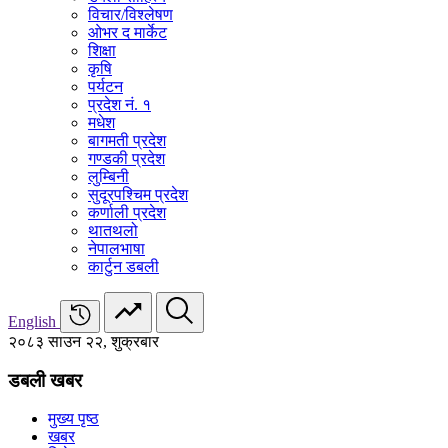
विचार/विश्‍लेषण
ओभर द मार्केट
शिक्षा
कृषि
पर्यटन
प्रदेश नं. १
मधेश
बागमती प्रदेश
गण्डकी प्रदेश
लुम्बिनी
सुदूरपश्चिम प्रदेश
कर्णाली प्रदेश
थातथलो
नेपालभाषा
कार्टुन डबली
English
२०८३ साउन २२, शुक्रबार
डबली खबर
मुख्य पृष्ठ
खबर