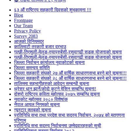
६३ औं राष्ट्रिय सहकारी दिवसको शुभकामना !!!
Blog
Frontpage
Our Team
Privacy Policy
Survey 2083
आजकाे विनियमदर
कालिमाटी तरकारी बजार दरभाउ
गल्छी-त्रिशुली-मेलुङ-स्याप्रुबेंसी-रसुवागढी सडक योजनाको सूचना
गल्छी-त्रिशुली-मेलुङ-स्याप्रुबेंसी-रसुवागढी सडक योजनाको सूचना
जिल्ला निर्वाचन कार्यालय नुवाकोटको सूचना
जिल्ला समन्वय समिति
जिल्ला सहकारी संघको २७ औं वार्षिक साधारणसभा बस्ने बारे सूचना!!!
जिल्ला सहकारी संघको २८ औं वार्षिक साधारणसभा बस्ने बारे सूचना!!!
तालिममा सहभागीहरुको आवेदन सम्बन्धी सूचना
थ्रेसर धान झार्ने/काेदाे कुट्ने मेसिन सम्बन्धि सूचना!
दोश्रो राष्ट्रिय कविता महोत्सव २०७५ सम्बन्धि सूचना
नुवाकोट महोत्सव २०८० विशेषांक
नेपाल आयल निगमको सूचना
न्यूस्टार क्लबको सूचना
प्रतिनिधि सभा तथा प्रदेश सभा सदस्य निर्वाचन, २०७४ को मतगणना
परिणाम
प्रतिनिधि सभा सदस्य निर्वाचनमा उम्मेदवारहरुको सुची
प्रतिनिधिसभा सदस्य निर्वाचन २०८२