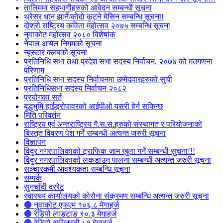
तालिममा सहभागीहरुको आवेदन सम्बन्धी सूचना
थ्रेसर धान झार्ने/काेदाे कुट्ने मेसिन सम्बन्धि सूचना!
दोश्रो राष्ट्रिय कविता महोत्सव २०७५ सम्बन्धि सूचना
नुवाकोट महोत्सव २०८० विशेषांक
नेपाल आयल निगमको सूचना
न्यूस्टार क्लबको सूचना
प्रतिनिधि सभा तथा प्रदेश सभा सदस्य निर्वाचन, २०७४ को मतगणना
परिणाम
प्रतिनिधि सभा सदस्य निर्वाचनमा उम्मेदवारहरुको सुची
प्रतिनिधिसभा सदस्य निर्वाचन २०८२
प्रयोगका सर्त
बुद्धभुमि हाईड्रोपावरको आईपीओ यसरी हेर्न सकिन्छ
मिति परिवर्तन
राष्ट्रिय एवं अन्तराष्ट्रिय गै.स.स.हरुको संस्थागत र परियोजनाको
बिस्तृत विवरण पेश गर्ने सम्बन्धी अत्यन्त जरुरी सूचना
विज्ञापन
विदुर नगरपालिकाको ट्राफिक जाम खुला गर्ने सम्बन्धी सुचना!!!
विदुर नगरपालिकाको लकडाउन पालना सम्बन्धी अत्यन्त जरुरी सूचना
सञ्चारकर्मी आवश्यकता सम्बन्धि सूचना
सम्पर्क
सुनचाँदी दररेट
स्वास्थ्य कार्यालयको कोरोना संक्रमण सम्बन्धि अत्यन्त जरुरी सूचना
🔴 नुवाकोट एफएम १०६.८ मेगाहर्ज
🔴 रेडियो लाङटाङ ९०.३ मेगाहर्ज
🔴 रेडियो सञ्जिवनी ८९ मेगाहर्ज