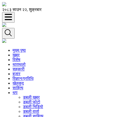
२०८३ साउन २२, शुक्रबार
मुख्य पृष्ठ
खबर
विशेष
थातथलो
सहकारी
बजार
विज्ञान/प्रविधि
खेलकुद
साहित्य
थप
डबली खबर
डबली फोटो
डबली भिडियो
डबली वार्ता
डबली साहित्य