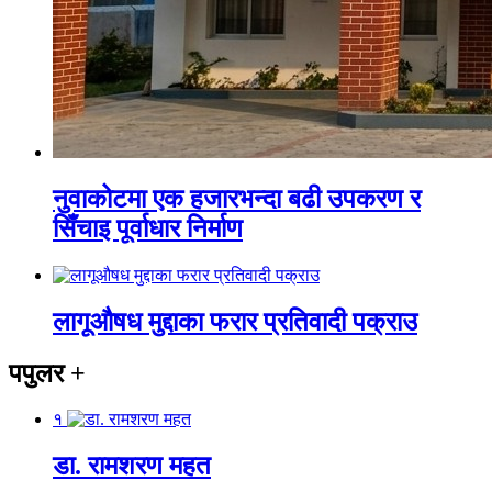
नुवाकोटमा एक हजारभन्दा बढी उपकरण र
सिँचाइ पूर्वाधार निर्माण
लागूऔषध मुद्दाका फरार प्रतिवादी पक्राउ
पपुलर
+
१
डा. रामशरण महत