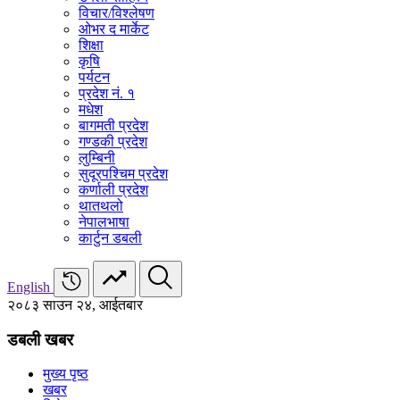
विचार/विश्‍लेषण
ओभर द मार्केट
शिक्षा
कृषि
पर्यटन
प्रदेश नं. १
मधेश
बागमती प्रदेश
गण्डकी प्रदेश
लुम्बिनी
सुदूरपश्चिम प्रदेश
कर्णाली प्रदेश
थातथलो
नेपालभाषा
कार्टुन डबली
English
२०८३ साउन २४, आईतबार
डबली खबर
मुख्य पृष्ठ
खबर