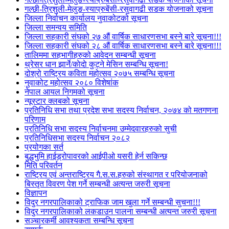
गल्छी-त्रिशुली-मेलुङ-स्याप्रुबेंसी-रसुवागढी सडक योजनाको सूचना
जिल्ला निर्वाचन कार्यालय नुवाकोटको सूचना
जिल्ला समन्वय समिति
जिल्ला सहकारी संघको २७ औं वार्षिक साधारणसभा बस्ने बारे सूचना!!!
जिल्ला सहकारी संघको २८ औं वार्षिक साधारणसभा बस्ने बारे सूचना!!!
तालिममा सहभागीहरुको आवेदन सम्बन्धी सूचना
थ्रेसर धान झार्ने/काेदाे कुट्ने मेसिन सम्बन्धि सूचना!
दोश्रो राष्ट्रिय कविता महोत्सव २०७५ सम्बन्धि सूचना
नुवाकोट महोत्सव २०८० विशेषांक
नेपाल आयल निगमको सूचना
न्यूस्टार क्लबको सूचना
प्रतिनिधि सभा तथा प्रदेश सभा सदस्य निर्वाचन, २०७४ को मतगणना
परिणाम
प्रतिनिधि सभा सदस्य निर्वाचनमा उम्मेदवारहरुको सुची
प्रतिनिधिसभा सदस्य निर्वाचन २०८२
प्रयोगका सर्त
बुद्धभुमि हाईड्रोपावरको आईपीओ यसरी हेर्न सकिन्छ
मिति परिवर्तन
राष्ट्रिय एवं अन्तराष्ट्रिय गै.स.स.हरुको संस्थागत र परियोजनाको
बिस्तृत विवरण पेश गर्ने सम्बन्धी अत्यन्त जरुरी सूचना
विज्ञापन
विदुर नगरपालिकाको ट्राफिक जाम खुला गर्ने सम्बन्धी सुचना!!!
विदुर नगरपालिकाको लकडाउन पालना सम्बन्धी अत्यन्त जरुरी सूचना
सञ्चारकर्मी आवश्यकता सम्बन्धि सूचना