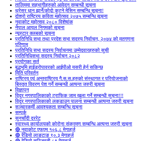
तालिममा सहभागीहरुको आवेदन सम्बन्धी सूचना
थ्रेसर धान झार्ने/काेदाे कुट्ने मेसिन सम्बन्धि सूचना!
दोश्रो राष्ट्रिय कविता महोत्सव २०७५ सम्बन्धि सूचना
नुवाकोट महोत्सव २०८० विशेषांक
नेपाल आयल निगमको सूचना
न्यूस्टार क्लबको सूचना
प्रतिनिधि सभा तथा प्रदेश सभा सदस्य निर्वाचन, २०७४ को मतगणना
परिणाम
प्रतिनिधि सभा सदस्य निर्वाचनमा उम्मेदवारहरुको सुची
प्रतिनिधिसभा सदस्य निर्वाचन २०८२
प्रयोगका सर्त
बुद्धभुमि हाईड्रोपावरको आईपीओ यसरी हेर्न सकिन्छ
मिति परिवर्तन
राष्ट्रिय एवं अन्तराष्ट्रिय गै.स.स.हरुको संस्थागत र परियोजनाको
बिस्तृत विवरण पेश गर्ने सम्बन्धी अत्यन्त जरुरी सूचना
विज्ञापन
विदुर नगरपालिकाको ट्राफिक जाम खुला गर्ने सम्बन्धी सुचना!!!
विदुर नगरपालिकाको लकडाउन पालना सम्बन्धी अत्यन्त जरुरी सूचना
सञ्चारकर्मी आवश्यकता सम्बन्धि सूचना
सम्पर्क
सुनचाँदी दररेट
स्वास्थ्य कार्यालयको कोरोना संक्रमण सम्बन्धि अत्यन्त जरुरी सूचना
🔴 नुवाकोट एफएम १०६.८ मेगाहर्ज
🔴 रेडियो लाङटाङ ९०.३ मेगाहर्ज
🔴 रेडियो सञ्जिवनी ८९ मेगाहर्ज