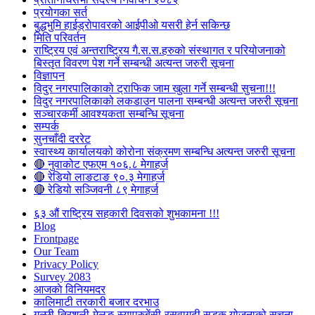
प्रयोगका सर्त
बुद्धभुमि हाईड्रोपावरको आईपीओ यसरी हेर्न सकिन्छ
मिति परिवर्तन
राष्ट्रिय एवं अन्तराष्ट्रिय गै.स.स.हरुको संस्थागत र परियोजनाको
बिस्तृत विवरण पेश गर्ने सम्बन्धी अत्यन्त जरुरी सूचना
विज्ञापन
विदुर नगरपालिकाको ट्राफिक जाम खुला गर्ने सम्बन्धी सुचना!!!
विदुर नगरपालिकाको लकडाउन पालना सम्बन्धी अत्यन्त जरुरी सूचना
सञ्चारकर्मी आवश्यकता सम्बन्धि सूचना
सम्पर्क
सुनचाँदी दररेट
स्वास्थ्य कार्यालयको कोरोना संक्रमण सम्बन्धि अत्यन्त जरुरी सूचना
🔴 नुवाकोट एफएम १०६.८ मेगाहर्ज
🔴 रेडियो लाङटाङ ९०.३ मेगाहर्ज
🔴 रेडियो सञ्जिवनी ८९ मेगाहर्ज
६३ औं राष्ट्रिय सहकारी दिवसको शुभकामना !!!
Blog
Frontpage
Our Team
Privacy Policy
Survey 2083
आजकाे विनियमदर
कालिमाटी तरकारी बजार दरभाउ
गल्छी-त्रिशुली-मेलुङ-स्याप्रुबेंसी-रसुवागढी सडक योजनाको सूचना