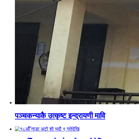
पञ्चकन्याकै उत्कृष्ट इन्द्रायणी मावि