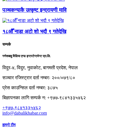
पञ्चकन्याकै उत्कृष्ट इन्द्रायणी मावि
१८औँ नाडा अटो शो भदौ ९ गतेदेखि
सम्पर्क
गणेशबाबु मिडिया एण्ड इन्टरटेन्टमेन्ट प्रा.लि.
विदुर-४, विदुर, नुवाकोट, बागमती प्रदेश, नेपाल
सञ्चार रजिस्ट्रार दर्ता नम्बरः २००/०७९/८०
प्रेस काउन्सिल दर्ता नम्बर: ३८७५
बिज्ञापनका लागि सम्पर्क न: +९७७-९८४१३३५४६२
+९७७-९८४१३३५४६२
info@dabalikhabar.com
हाम्रो टीम