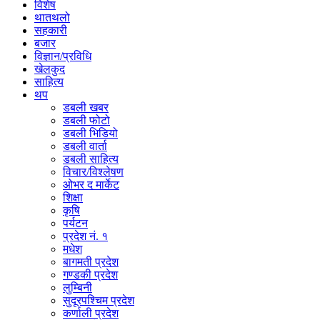
विशेष
थातथलो
सहकारी
बजार
विज्ञान/प्रविधि
खेलकुद
साहित्य
थप
डबली खबर
डबली फोटो
डबली भिडियो
डबली वार्ता
डबली साहित्य
विचार/विश्‍लेषण
ओभर द मार्केट
शिक्षा
कृषि
पर्यटन
प्रदेश नं. १
मधेश
बागमती प्रदेश
गण्डकी प्रदेश
लुम्बिनी
सुदूरपश्चिम प्रदेश
कर्णाली प्रदेश