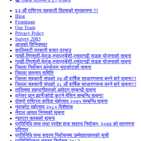
६३ औं राष्ट्रिय सहकारी दिवसको शुभकामना !!!
Blog
Frontpage
Our Team
Privacy Policy
Survey 2083
आजकाे विनियमदर
कालिमाटी तरकारी बजार दरभाउ
गल्छी-त्रिशुली-मेलुङ-स्याप्रुबेंसी-रसुवागढी सडक योजनाको सूचना
गल्छी-त्रिशुली-मेलुङ-स्याप्रुबेंसी-रसुवागढी सडक योजनाको सूचना
जिल्ला निर्वाचन कार्यालय नुवाकोटको सूचना
जिल्ला समन्वय समिति
जिल्ला सहकारी संघको २७ औं वार्षिक साधारणसभा बस्ने बारे सूचना!!!
जिल्ला सहकारी संघको २८ औं वार्षिक साधारणसभा बस्ने बारे सूचना!!!
तालिममा सहभागीहरुको आवेदन सम्बन्धी सूचना
थ्रेसर धान झार्ने/काेदाे कुट्ने मेसिन सम्बन्धि सूचना!
दोश्रो राष्ट्रिय कविता महोत्सव २०७५ सम्बन्धि सूचना
नुवाकोट महोत्सव २०८० विशेषांक
नेपाल आयल निगमको सूचना
न्यूस्टार क्लबको सूचना
प्रतिनिधि सभा तथा प्रदेश सभा सदस्य निर्वाचन, २०७४ को मतगणना
परिणाम
प्रतिनिधि सभा सदस्य निर्वाचनमा उम्मेदवारहरुको सुची
प्रतिनिधिसभा सदस्य निर्वाचन २०८२