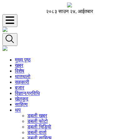
२०८३ साउन २४, आईतबार
मुख्य पृष्ठ
खबर
विशेष
थातथलो
सहकारी
बजार
विज्ञान/प्रविधि
खेलकुद
साहित्य
थप
डबली खबर
डबली फोटो
डबली भिडियो
डबली वार्ता
डबली साहित्य