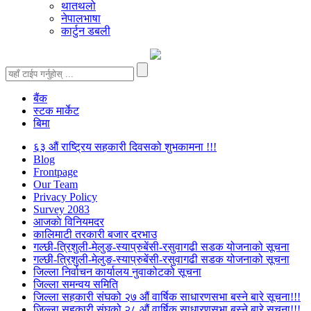
थातथलो
नेपालभाषा
कार्टुन डबली
बैंक
स्टक मार्केट
बिमा
६३ औं राष्ट्रिय सहकारी दिवसको शुभकामना !!!
Blog
Frontpage
Our Team
Privacy Policy
Survey 2083
आजकाे विनियमदर
कालिमाटी तरकारी बजार दरभाउ
गल्छी-त्रिशुली-मेलुङ-स्याप्रुबेंसी-रसुवागढी सडक योजनाको सूचना
गल्छी-त्रिशुली-मेलुङ-स्याप्रुबेंसी-रसुवागढी सडक योजनाको सूचना
जिल्ला निर्वाचन कार्यालय नुवाकोटको सूचना
जिल्ला समन्वय समिति
जिल्ला सहकारी संघको २७ औं वार्षिक साधारणसभा बस्ने बारे सूचना!!!
जिल्ला सहकारी संघको २८ औं वार्षिक साधारणसभा बस्ने बारे सूचना!!!