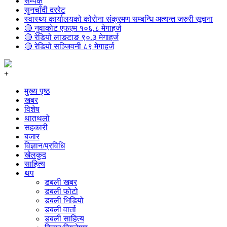
सम्पर्क
सुनचाँदी दररेट
स्वास्थ्य कार्यालयको कोरोना संक्रमण सम्बन्धि अत्यन्त जरुरी सूचना
🔴 नुवाकोट एफएम १०६.८ मेगाहर्ज
🔴 रेडियो लाङटाङ ९०.३ मेगाहर्ज
🔴 रेडियो सञ्जिवनी ८९ मेगाहर्ज
+
मुख्य पृष्ठ
खबर
विशेष
थातथलो
सहकारी
बजार
विज्ञान/प्रविधि
खेलकुद
साहित्य
थप
डबली खबर
डबली फोटो
डबली भिडियो
डबली वार्ता
डबली साहित्य