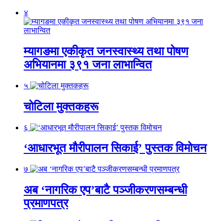
४
म्यागङमा एकीकृत जनस्वास्थ्य तथा पोषण
अभियानमा ३९१ जना लाभान्वित
५
चोटिला मुक्तकहरू
६
‘आधारभूत मौरीपालन सिकाई’ पुस्तक विमोचन
७
अब ‘नागरिक एप’बाटै पञ्जीकरणसम्बन्धी
प्रमाणपत्र