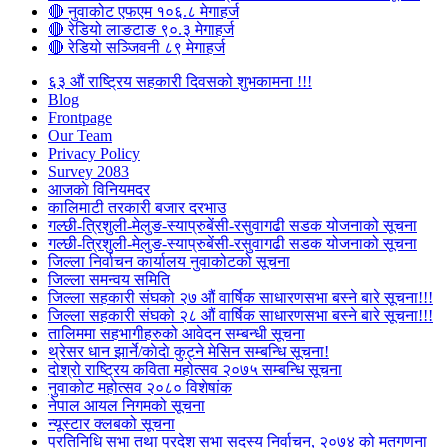
🔴 नुवाकोट एफएम १०६.८ मेगाहर्ज
🔴 रेडियो लाङटाङ ९०.३ मेगाहर्ज
🔴 रेडियो सञ्जिवनी ८९ मेगाहर्ज
६३ औं राष्ट्रिय सहकारी दिवसको शुभकामना !!!
Blog
Frontpage
Our Team
Privacy Policy
Survey 2083
आजकाे विनियमदर
कालिमाटी तरकारी बजार दरभाउ
गल्छी-त्रिशुली-मेलुङ-स्याप्रुबेंसी-रसुवागढी सडक योजनाको सूचना
गल्छी-त्रिशुली-मेलुङ-स्याप्रुबेंसी-रसुवागढी सडक योजनाको सूचना
जिल्ला निर्वाचन कार्यालय नुवाकोटको सूचना
जिल्ला समन्वय समिति
जिल्ला सहकारी संघको २७ औं वार्षिक साधारणसभा बस्ने बारे सूचना!!!
जिल्ला सहकारी संघको २८ औं वार्षिक साधारणसभा बस्ने बारे सूचना!!!
तालिममा सहभागीहरुको आवेदन सम्बन्धी सूचना
थ्रेसर धान झार्ने/काेदाे कुट्ने मेसिन सम्बन्धि सूचना!
दोश्रो राष्ट्रिय कविता महोत्सव २०७५ सम्बन्धि सूचना
नुवाकोट महोत्सव २०८० विशेषांक
नेपाल आयल निगमको सूचना
न्यूस्टार क्लबको सूचना
प्रतिनिधि सभा तथा प्रदेश सभा सदस्य निर्वाचन, २०७४ को मतगणना