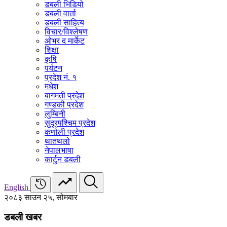
डबली भिडियो
डबली वार्ता
डबली साहित्य
विचार/विश्‍लेषण
ओभर द मार्केट
शिक्षा
कृषि
पर्यटन
प्रदेश नं. १
मधेश
बागमती प्रदेश
गण्डकी प्रदेश
लुम्बिनी
सुदूरपश्चिम प्रदेश
कर्णाली प्रदेश
थातथलो
नेपालभाषा
कार्टुन डबली
English
२०८३ साउन २५, सोमबार
डबली खबर