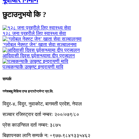
पूर्वाधार निर्माण
छुटाउनुभयो कि ?
१२८ जना प्रहरीले लिए स्वास्थ्य सेवा
‘ग्लोबल नेक्स्ट जेन’ खाता सेवा सञ्चालनमा
आदिवासी दिवस पूर्वसन्ध्यामा दीप प्रज्वलन
पञ्चकन्याकै उत्कृष्ट इन्द्रायणी मावि
सम्पर्क
गणेशबाबु मिडिया एण्ड इन्टरटेन्टमेन्ट प्रा.लि.
विदुर-४, विदुर, नुवाकोट, बागमती प्रदेश, नेपाल
सञ्चार रजिस्ट्रार दर्ता नम्बरः २००/०७९/८०
प्रेस काउन्सिल दर्ता नम्बर: ३८७५
बिज्ञापनका लागि सम्पर्क न: +९७७-९८४१३३५४६२