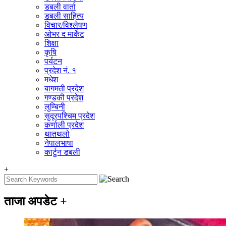
डबली वार्ता
डबली साहित्य
विचार/विश्‍लेषण
ओभर द मार्केट
शिक्षा
कृषि
पर्यटन
प्रदेश नं. १
मधेश
बागमती प्रदेश
गण्डकी प्रदेश
लुम्बिनी
सुदूरपश्चिम प्रदेश
कर्णाली प्रदेश
थातथलो
नेपालभाषा
कार्टुन डबली
+
ताजा अपडेट
+