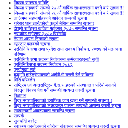
जिल्ला समन्वय समिति
जिल्ला सहकारी संघको २७ औं वार्षिक साधारणसभा बस्ने बारे सूचना!!!
जिल्ला सहकारी संघको २८ औं वार्षिक साधारणसभा बस्ने बारे सूचना!!!
तालिममा सहभागीहरुको आवेदन सम्बन्धी सूचना
थ्रेसर धान झार्ने/काेदाे कुट्ने मेसिन सम्बन्धि सूचना!
दोश्रो राष्ट्रिय कविता महोत्सव २०७५ सम्बन्धि सूचना
नुवाकोट महोत्सव २०८० विशेषांक
नेपाल आयल निगमको सूचना
न्यूस्टार क्लबको सूचना
प्रतिनिधि सभा तथा प्रदेश सभा सदस्य निर्वाचन, २०७४ को मतगणना
परिणाम
प्रतिनिधि सभा सदस्य निर्वाचनमा उम्मेदवारहरुको सुची
प्रतिनिधिसभा सदस्य निर्वाचन २०८२
प्रयोगका सर्त
बुद्धभुमि हाईड्रोपावरको आईपीओ यसरी हेर्न सकिन्छ
मिति परिवर्तन
राष्ट्रिय एवं अन्तराष्ट्रिय गै.स.स.हरुको संस्थागत र परियोजनाको
बिस्तृत विवरण पेश गर्ने सम्बन्धी अत्यन्त जरुरी सूचना
विज्ञापन
विदुर नगरपालिकाको ट्राफिक जाम खुला गर्ने सम्बन्धी सुचना!!!
विदुर नगरपालिकाको लकडाउन पालना सम्बन्धी अत्यन्त जरुरी सूचना
सञ्चारकर्मी आवश्यकता सम्बन्धि सूचना
सम्पर्क
सुनचाँदी दररेट
स्वास्थ्य कार्यालयको कोरोना संक्रमण सम्बन्धि अत्यन्त जरुरी सूचना