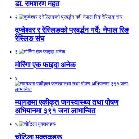
डा. रामशरण महत
२
दुप्चेश्वर र रेस्लिङको प्रबर्द्धन गर्दै: नेपाल रिङ
रेस्लिङ संघ
३
मोरिंगा एक फाइदा अनेक
४
म्यागङमा एकीकृत जनस्वास्थ्य तथा पोषण
अभियानमा ३९१ जना लाभान्वित
५
चोटिला मुक्तकहरू