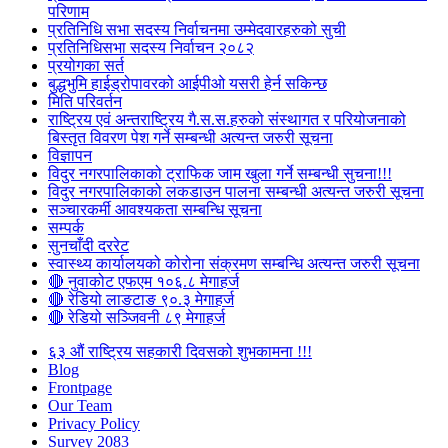
परिणाम
प्रतिनिधि सभा सदस्य निर्वाचनमा उम्मेदवारहरुको सुची
प्रतिनिधिसभा सदस्य निर्वाचन २०८२
प्रयोगका सर्त
बुद्धभुमि हाईड्रोपावरको आईपीओ यसरी हेर्न सकिन्छ
मिति परिवर्तन
राष्ट्रिय एवं अन्तराष्ट्रिय गै.स.स.हरुको संस्थागत र परियोजनाको
बिस्तृत विवरण पेश गर्ने सम्बन्धी अत्यन्त जरुरी सूचना
विज्ञापन
विदुर नगरपालिकाको ट्राफिक जाम खुला गर्ने सम्बन्धी सुचना!!!
विदुर नगरपालिकाको लकडाउन पालना सम्बन्धी अत्यन्त जरुरी सूचना
सञ्चारकर्मी आवश्यकता सम्बन्धि सूचना
सम्पर्क
सुनचाँदी दररेट
स्वास्थ्य कार्यालयको कोरोना संक्रमण सम्बन्धि अत्यन्त जरुरी सूचना
🔴 नुवाकोट एफएम १०६.८ मेगाहर्ज
🔴 रेडियो लाङटाङ ९०.३ मेगाहर्ज
🔴 रेडियो सञ्जिवनी ८९ मेगाहर्ज
६३ औं राष्ट्रिय सहकारी दिवसको शुभकामना !!!
Blog
Frontpage
Our Team
Privacy Policy
Survey 2083