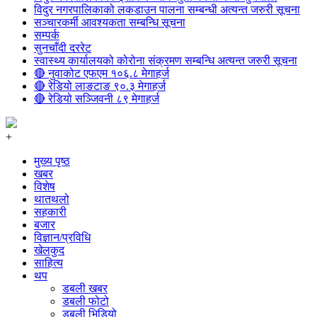
विदुर नगरपालिकाको लकडाउन पालना सम्बन्धी अत्यन्त जरुरी सूचना
सञ्चारकर्मी आवश्यकता सम्बन्धि सूचना
सम्पर्क
सुनचाँदी दररेट
स्वास्थ्य कार्यालयको कोरोना संक्रमण सम्बन्धि अत्यन्त जरुरी सूचना
🔴 नुवाकोट एफएम १०६.८ मेगाहर्ज
🔴 रेडियो लाङटाङ ९०.३ मेगाहर्ज
🔴 रेडियो सञ्जिवनी ८९ मेगाहर्ज
+
मुख्य पृष्ठ
खबर
विशेष
थातथलो
सहकारी
बजार
विज्ञान/प्रविधि
खेलकुद
साहित्य
थप
डबली खबर
डबली फोटो
डबली भिडियो