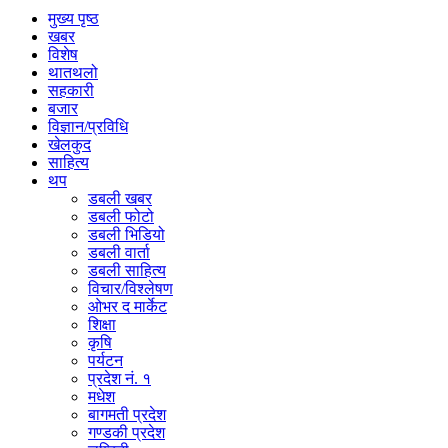
मुख्य पृष्ठ
खबर
विशेष
थातथलो
सहकारी
बजार
विज्ञान/प्रविधि
खेलकुद
साहित्य
थप
डबली खबर
डबली फोटो
डबली भिडियो
डबली वार्ता
डबली साहित्य
विचार/विश्‍लेषण
ओभर द मार्केट
शिक्षा
कृषि
पर्यटन
प्रदेश नं. १
मधेश
बागमती प्रदेश
गण्डकी प्रदेश