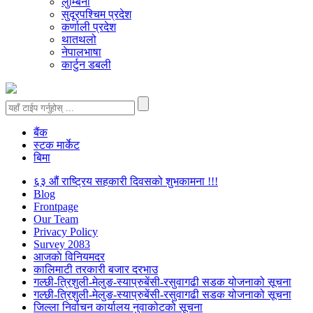
लुम्बिनी
सुदूरपश्चिम प्रदेश
कर्णाली प्रदेश
थातथलो
नेपालभाषा
कार्टुन डबली
बैंक
स्टक मार्केट
बिमा
६३ औं राष्ट्रिय सहकारी दिवसको शुभकामना !!!
Blog
Frontpage
Our Team
Privacy Policy
Survey 2083
आजकाे विनियमदर
कालिमाटी तरकारी बजार दरभाउ
गल्छी-त्रिशुली-मेलुङ-स्याप्रुबेंसी-रसुवागढी सडक योजनाको सूचना
गल्छी-त्रिशुली-मेलुङ-स्याप्रुबेंसी-रसुवागढी सडक योजनाको सूचना
जिल्ला निर्वाचन कार्यालय नुवाकोटको सूचना