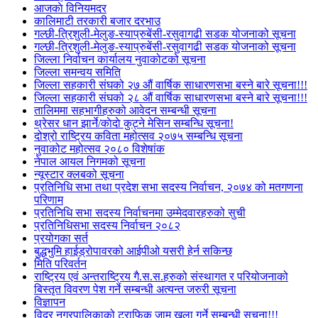
आजकाे विनियमदर
कालिमाटी तरकारी बजार दरभाउ
गल्छी-त्रिशुली-मेलुङ-स्याप्रुबेंसी-रसुवागढी सडक योजनाको सूचना
गल्छी-त्रिशुली-मेलुङ-स्याप्रुबेंसी-रसुवागढी सडक योजनाको सूचना
जिल्ला निर्वाचन कार्यालय नुवाकोटको सूचना
जिल्ला समन्वय समिति
जिल्ला सहकारी संघको २७ औं वार्षिक साधारणसभा बस्ने बारे सूचना!!!
जिल्ला सहकारी संघको २८ औं वार्षिक साधारणसभा बस्ने बारे सूचना!!!
तालिममा सहभागीहरुको आवेदन सम्बन्धी सूचना
थ्रेसर धान झार्ने/काेदाे कुट्ने मेसिन सम्बन्धि सूचना!
दोश्रो राष्ट्रिय कविता महोत्सव २०७५ सम्बन्धि सूचना
नुवाकोट महोत्सव २०८० विशेषांक
नेपाल आयल निगमको सूचना
न्यूस्टार क्लबको सूचना
प्रतिनिधि सभा तथा प्रदेश सभा सदस्य निर्वाचन, २०७४ को मतगणना
परिणाम
प्रतिनिधि सभा सदस्य निर्वाचनमा उम्मेदवारहरुको सुची
प्रतिनिधिसभा सदस्य निर्वाचन २०८२
प्रयोगका सर्त
बुद्धभुमि हाईड्रोपावरको आईपीओ यसरी हेर्न सकिन्छ
मिति परिवर्तन
राष्ट्रिय एवं अन्तराष्ट्रिय गै.स.स.हरुको संस्थागत र परियोजनाको
बिस्तृत विवरण पेश गर्ने सम्बन्धी अत्यन्त जरुरी सूचना
विज्ञापन
विदुर नगरपालिकाको ट्राफिक जाम खुला गर्ने सम्बन्धी सुचना!!!