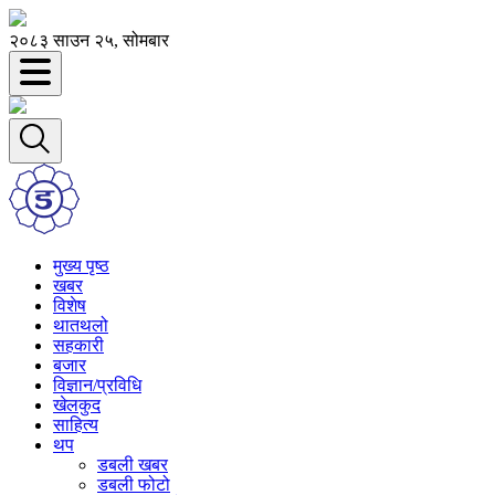
२०८३ साउन २५, सोमबार
मुख्य पृष्ठ
खबर
विशेष
थातथलो
सहकारी
बजार
विज्ञान/प्रविधि
खेलकुद
साहित्य
थप
डबली खबर
डबली फोटो