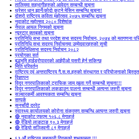
तालिममा सहभागीहरुको आवेदन सम्बन्धी सूचना
थ्रेसर धान झार्ने/काेदाे कुट्ने मेसिन सम्बन्धि सूचना!
दोश्रो राष्ट्रिय कविता महोत्सव २०७५ सम्बन्धि सूचना
नुवाकोट महोत्सव २०८० विशेषांक
नेपाल आयल निगमको सूचना
न्यूस्टार क्लबको सूचना
प्रतिनिधि सभा तथा प्रदेश सभा सदस्य निर्वाचन, २०७४ को मतगणना पर
प्रतिनिधि सभा सदस्य निर्वाचनमा उम्मेदवारहरुको सुची
प्रतिनिधिसभा सदस्य निर्वाचन २०८२
प्रयोगका सर्त
बुद्धभुमि हाईड्रोपावरको आईपीओ यसरी हेर्न सकिन्छ
मिति परिवर्तन
राष्ट्रिय एवं अन्तराष्ट्रिय गै.स.स.हरुको संस्थागत र परियोजनाको बिस्तृत 
विज्ञापन
विदुर नगरपालिकाको ट्राफिक जाम खुला गर्ने सम्बन्धी सुचना!!!
विदुर नगरपालिकाको लकडाउन पालना सम्बन्धी अत्यन्त जरुरी सूचना
सञ्चारकर्मी आवश्यकता सम्बन्धि सूचना
सम्पर्क
सुनचाँदी दररेट
स्वास्थ्य कार्यालयको कोरोना संक्रमण सम्बन्धि अत्यन्त जरुरी सूचना
🔴 नुवाकोट एफएम १०६.८ मेगाहर्ज
🔴 रेडियो लाङटाङ ९०.३ मेगाहर्ज
🔴 रेडियो सञ्जिवनी ८९ मेगाहर्ज
६३ औं राष्ट्रिय सहकारी दिवसको शुभकामना !!!