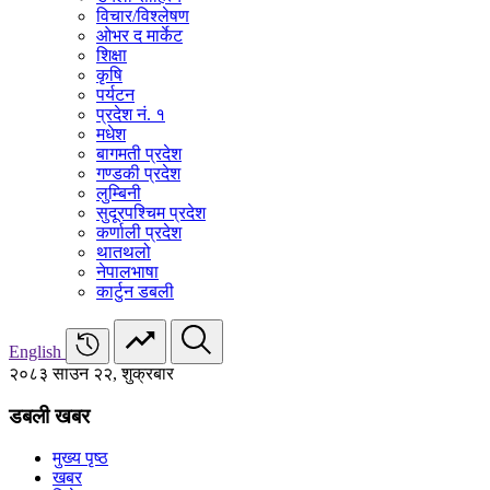
विचार/विश्‍लेषण
ओभर द मार्केट
शिक्षा
कृषि
पर्यटन
प्रदेश नं. १
मधेश
बागमती प्रदेश
गण्डकी प्रदेश
लुम्बिनी
सुदूरपश्चिम प्रदेश
कर्णाली प्रदेश
थातथलो
नेपालभाषा
कार्टुन डबली
English
२०८३ साउन २२, शुक्रबार
डबली खबर
मुख्य पृष्ठ
खबर