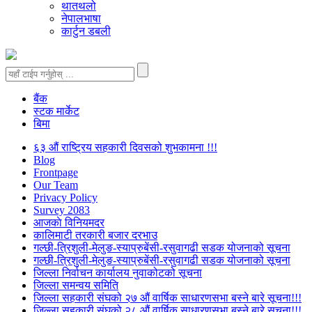
थातथलो
नेपालभाषा
कार्टुन डबली
बैंक
स्टक मार्केट
बिमा
६३ औं राष्ट्रिय सहकारी दिवसको शुभकामना !!!
Blog
Frontpage
Our Team
Privacy Policy
Survey 2083
आजकाे विनियमदर
कालिमाटी तरकारी बजार दरभाउ
गल्छी-त्रिशुली-मेलुङ-स्याप्रुबेंसी-रसुवागढी सडक योजनाको सूचना
गल्छी-त्रिशुली-मेलुङ-स्याप्रुबेंसी-रसुवागढी सडक योजनाको सूचना
जिल्ला निर्वाचन कार्यालय नुवाकोटको सूचना
जिल्ला समन्वय समिति
जिल्ला सहकारी संघको २७ औं वार्षिक साधारणसभा बस्ने बारे सूचना!!!
जिल्ला सहकारी संघको २८ औं वार्षिक साधारणसभा बस्ने बारे सूचना!!!