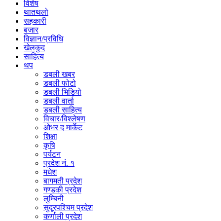
विशेष
थातथलो
सहकारी
बजार
विज्ञान/प्रविधि
खेलकुद
साहित्य
थप
डबली खबर
डबली फोटो
डबली भिडियो
डबली वार्ता
डबली साहित्य
विचार/विश्‍लेषण
ओभर द मार्केट
शिक्षा
कृषि
पर्यटन
प्रदेश नं. १
मधेश
बागमती प्रदेश
गण्डकी प्रदेश
लुम्बिनी
सुदूरपश्चिम प्रदेश
कर्णाली प्रदेश