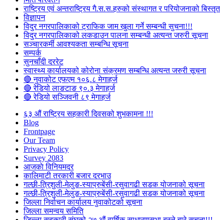
राष्ट्रिय एवं अन्तराष्ट्रिय गै.स.स.हरुको संस्थागत र परियोजनाको बिस्तृत 
विज्ञापन
विदुर नगरपालिकाको ट्राफिक जाम खुला गर्ने सम्बन्धी सुचना!!!
विदुर नगरपालिकाको लकडाउन पालना सम्बन्धी अत्यन्त जरुरी सूचना
सञ्चारकर्मी आवश्यकता सम्बन्धि सूचना
सम्पर्क
सुनचाँदी दररेट
स्वास्थ्य कार्यालयको कोरोना संक्रमण सम्बन्धि अत्यन्त जरुरी सूचना
🔴 नुवाकोट एफएम १०६.८ मेगाहर्ज
🔴 रेडियो लाङटाङ ९०.३ मेगाहर्ज
🔴 रेडियो सञ्जिवनी ८९ मेगाहर्ज
६३ औं राष्ट्रिय सहकारी दिवसको शुभकामना !!!
Blog
Frontpage
Our Team
Privacy Policy
Survey 2083
आजकाे विनियमदर
कालिमाटी तरकारी बजार दरभाउ
गल्छी-त्रिशुली-मेलुङ-स्याप्रुबेंसी-रसुवागढी सडक योजनाको सूचना
गल्छी-त्रिशुली-मेलुङ-स्याप्रुबेंसी-रसुवागढी सडक योजनाको सूचना
जिल्ला निर्वाचन कार्यालय नुवाकोटको सूचना
जिल्ला समन्वय समिति
जिल्ला सहकारी संघको २७ औं वार्षिक साधारणसभा बस्ने बारे सूचना!!!