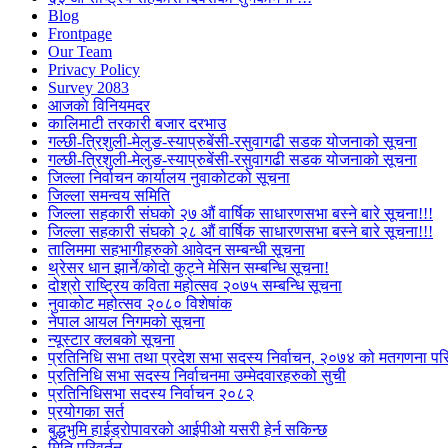
Blog
Frontpage
Our Team
Privacy Policy
Survey 2083
आजकाे विनियमदर
कालिमाटी तरकारी बजार दरभाउ
गल्छी-त्रिशुली-मेलुङ-स्याप्रुबेंसी-रसुवागढी सडक योजनाको सूचना
गल्छी-त्रिशुली-मेलुङ-स्याप्रुबेंसी-रसुवागढी सडक योजनाको सूचना
जिल्ला निर्वाचन कार्यालय नुवाकोटको सूचना
जिल्ला समन्वय समिति
जिल्ला सहकारी संघको २७ औं वार्षिक साधारणसभा बस्ने बारे सूचना!!!
जिल्ला सहकारी संघको २८ औं वार्षिक साधारणसभा बस्ने बारे सूचना!!!
तालिममा सहभागीहरुको आवेदन सम्बन्धी सूचना
थ्रेसर धान झार्ने/काेदाे कुट्ने मेसिन सम्बन्धि सूचना!
दोश्रो राष्ट्रिय कविता महोत्सव २०७५ सम्बन्धि सूचना
नुवाकोट महोत्सव २०८० विशेषांक
नेपाल आयल निगमको सूचना
न्यूस्टार क्लबको सूचना
प्रतिनिधि सभा तथा प्रदेश सभा सदस्य निर्वाचन, २०७४ को मतगणना पर
प्रतिनिधि सभा सदस्य निर्वाचनमा उम्मेदवारहरुको सुची
प्रतिनिधिसभा सदस्य निर्वाचन २०८२
प्रयोगका सर्त
बुद्धभुमि हाईड्रोपावरको आईपीओ यसरी हेर्न सकिन्छ
मिति परिवर्तन