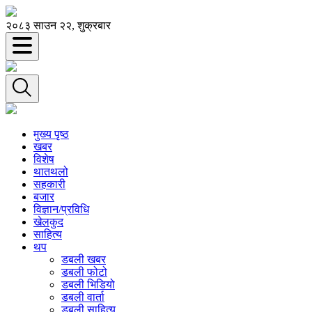
२०८३ साउन २२, शुक्रबार
मुख्य पृष्ठ
खबर
विशेष
थातथलो
सहकारी
बजार
विज्ञान/प्रविधि
खेलकुद
साहित्य
थप
डबली खबर
डबली फोटो
डबली भिडियो
डबली वार्ता
डबली साहित्य