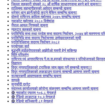
जिल्ला सहकारी संघको २८ औं वार्षिक साधारणसभा बस्ने बारे सूचना!!!
तालिममा सहभागीहरुको आवेदन सम्बन्धी सूचना
थ्रेसर धान झार्ने/काेदाे कुट्ने मेसिन सम्बन्धि सूचना!
दोश्रो राष्ट्रिय कविता महोत्सव २०७५ सम्बन्धि सूचना
नुवाकोट महोत्सव २०८० विशेषांक
नेपाल आयल निगमको सूचना
न्यूस्टार क्लबको सूचना
प्रतिनिधि सभा तथा प्रदेश सभा सदस्य निर्वाचन, २०७४ को मतगणना पर
प्रतिनिधि सभा सदस्य निर्वाचनमा उम्मेदवारहरुको सुची
प्रतिनिधिसभा सदस्य निर्वाचन २०८२
प्रयोगका सर्त
बुद्धभुमि हाईड्रोपावरको आईपीओ यसरी हेर्न सकिन्छ
मिति परिवर्तन
राष्ट्रिय एवं अन्तराष्ट्रिय गै.स.स.हरुको संस्थागत र परियोजनाको बिस्तृत 
विज्ञापन
विदुर नगरपालिकाको ट्राफिक जाम खुला गर्ने सम्बन्धी सुचना!!!
विदुर नगरपालिकाको लकडाउन पालना सम्बन्धी अत्यन्त जरुरी सूचना
सञ्चारकर्मी आवश्यकता सम्बन्धि सूचना
सम्पर्क
सुनचाँदी दररेट
स्वास्थ्य कार्यालयको कोरोना संक्रमण सम्बन्धि अत्यन्त जरुरी सूचना
🔴 नुवाकोट एफएम १०६.८ मेगाहर्ज
🔴 रेडियो लाङटाङ ९०.३ मेगाहर्ज
🔴 रेडियो सञ्जिवनी ८९ मेगाहर्ज