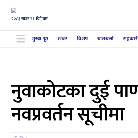
२०८३ साउन २१, बिहिबार
मुख्य पृष्ठ
खबर
विशेष
थातथलो
सहकार
नुवाकोटका दुई पाण्डेक
नवप्रवर्तन सूचीमा