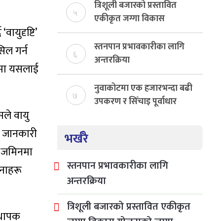
त्रिशूली बजारको प्रस्तावित
५
एकीकृत जग्गा विकास
वायुदृष्टि’
योजनाको जग्गा विवादमा
किन?, बस्ति विकास दर्ता नभए
स्तनपान प्रभावकारीका लागि
िल गर्न
६
समिति विघटन हुने
अन्तरक्रिया
ूपमा यसलाई
नुवाकोटमा एक हजारभन्दा बढी
७
उपकरण र सिँचाइ पूर्वाधार
ले वायु
निर्माण
र जानकारी
भर्खरै
, जमिनमा
स्तनपान प्रभावकारीका लागि
चनाहरू
अन्तरक्रिया
त्रिशूली बजारको प्रस्तावित एकीकृत
स्थापक