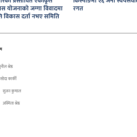
जारको प्रस्तावित एकीकृत
किस्पाङमा २६ जना स्वयंसेवी
ास योजनाको जग्गा विवादमा
रगत
ति विकास दर्ता नभए समिति
ीम
ुनील श्रेष्ठ
सोदा कार्की
सुजन कुमाल
अस्मिता श्रेष्ठ