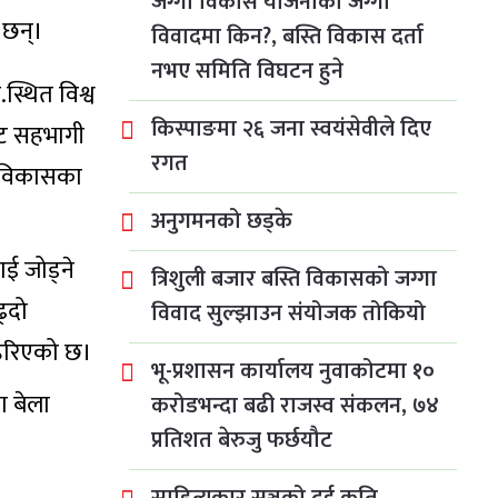
जग्गा विकास योजनाको जग्गा
 छन्।
विवादमा किन?, बस्ति विकास दर्ता
नभए समिति विघटन हुने
स्थित विश्व
किस्पाङमा २६ जना स्वयंसेवीले दिए
बाट सहभागी
रगत
ो विकासका
अनुगमनको छड्के
ाई जोड्ने
त्रिशुली बजार बस्ति विकासको जग्गा
ढ्दो
विवाद सुल्झाउन संयोजक तोकियो
ा हेरिएको छ।
भू-प्रशासन कार्यालय नुवाकोटमा १०
ा बेला
करोडभन्दा बढी राजस्व संकलन, ७४
प्रतिशत बेरुजु फर्छयौट