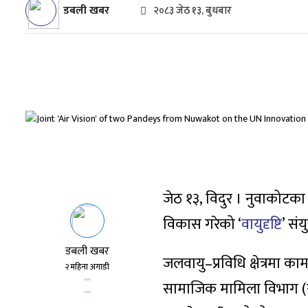
डबली खबर
२०८३ जेठ १३, बुधबार
जेठ १३, विदुर । नुवाकोटका दु
विकास गरेको ‘
वायुदृष्टि
’ संय
डबली खबर
जलवायु–प्रविधि क्षेत्रमा का
२ महिना अगाडी
सामाजिक मामिला विभाग (य