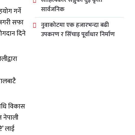
साहित्यकार सञ्जुको दुई कृति
सार्वजनिक
योग गर्ने
शेषगरी सफा
नुवाकोटमा एक हजारभन्दा बढी
 योगदान दिने
उपकरण र सिँचाइ पूर्वाधार निर्माण
ीद्वारा
ेपालबाटै
रविधि विकास
त नेपाली
टि’ लाई