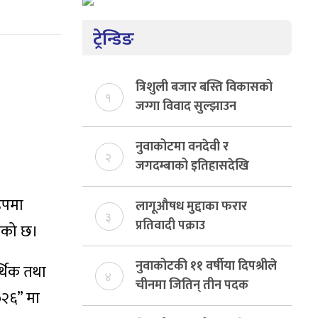
ट्रेन्डिङ
त्रिशुली बजार बस्ति विकासको
१
जग्गा विवाद सुल्झाउन
संयोजक तोकियो
नुवाकोटमा वनदेवी र
२
जगदम्बाको इतिहासदेखि
शिवालय सिनेप्लेक्ससम्मको
रूपमा
यात्रा
लागूऔषध मुद्दाका फरार
३
प्रतिवादी पक्राउ
 भएको छ।
नुवाकोटकी ११ वर्षीया दिपश्रीले
र्थिक तथा
४
चीनमा जितिन् तीन पदक
०२६” मा