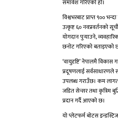
समावेश गरिएको हो।
विश्वभरबाट प्राप्त ९०० भन्दा 
उत्कृष्ट ६० नवप्रवर्तनको 
योगदान पुर्‍याउने, व्यवहा
छनोट गरिएको बताइएको 
‘वायुदृष्टि’ नेपालमै विक
प्रदूषणलाई सर्वसाधारणले 
उपलब्ध गराउँछ। कम लागतका
जडित सेन्सर तथा कृत्रिम बुद
प्रदान गर्दै आएको छ।
यो प्लेटफर्म बोट्स इन्डस्ट