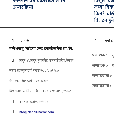
स्तनपान प्रभावकारीका लागि
त्रिशूली ब
अन्तरक्रिया
जग्गा विक
किन?, बस्
विघटन हुने
सम्पर्क
हाम्रो ट
गणेशबाबु मिडिया एण्ड इन्टरटेन्टमेन्ट प्रा.लि.
प्रकाशक :-
स
विदुर-४, विदुर, नुवाकोट, बागमती प्रदेश, नेपाल
सम्पादक :-
य
सञ्चार रजिस्ट्रार दर्ता नम्बरः २००/०७९/८०
सम्बाददाता :-
प्रेस काउन्सिल दर्ता नम्बर: ३८७५
सम्बाददाता :-
बिज्ञापनका लागि सम्पर्क न: +९७७-९८४१३३५४६२
+९७७-९८४१३३५४६२
info@dabalikhabar.com