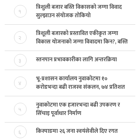
त्रिशुली बजार बस्ति विकासको जग्गा विवाद
१
सुल्झाउन संयोजक तोकियो
त्रिशूली बजारको प्रस्तावित एकीकृत जग्गा
२
विकास योजनाको जग्गा विवादमा किन?, बस्ति
विकास दर्ता नभए समिति विघटन हुने
स्तनपान प्रभावकारीका लागि अन्तरक्रिया
३
भू-प्रशासन कार्यालय नुवाकोटमा १०
४
करोडभन्दा बढी राजस्व संकलन, ७४ प्रतिशत
बेरुजु फर्छयौट
नुवाकोटमा एक हजारभन्दा बढी उपकरण र
५
सिँचाइ पूर्वाधार निर्माण
किस्पाङमा २६ जना स्वयंसेवीले दिए रगत
६