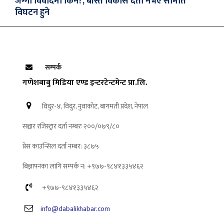
जग्गा विवादमा किन?, बस्ति विकास दर्ता नभए समिति
विघटन हुने
सम्पर्क
गणेशबाबु मिडिया एण्ड इन्टरटेन्टमेन्ट प्रा.लि.
विदुर-४, विदुर, नुवाकोट, बागमती प्रदेश, नेपाल
सञ्चार रजिस्ट्रार दर्ता नम्बरः २००/०७९/८०
प्रेस काउन्सिल दर्ता नम्बर: ३८७५
बिज्ञापनका लागि सम्पर्क न: +९७७-९८४१३३५४६२
+९७७-९८४१३३५४६२
info@dabalikhabar.com