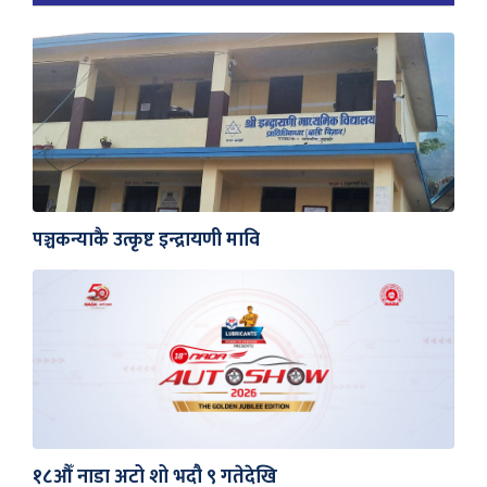
पञ्चकन्याकै उत्कृष्ट इन्द्रायणी मावि
१८औँ नाडा अटो शो भदौ ९ गतेदेखि