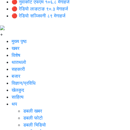
🔴 नुवाकोट एफएम १०६.८ मेगाहर्ज
🔴 रेडियो लाङटाङ ९०.३ मेगाहर्ज
🔴 रेडियो सञ्जिवनी ८९ मेगाहर्ज
+
मुख्य पृष्ठ
खबर
विशेष
थातथलो
सहकारी
बजार
विज्ञान/प्रविधि
खेलकुद
साहित्य
थप
डबली खबर
डबली फोटो
डबली भिडियो