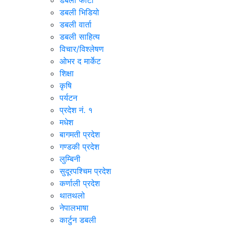
डबली फोटो
डबली भिडियो
डबली वार्ता
डबली साहित्य
विचार/विश्‍लेषण
ओभर द मार्केट
शिक्षा
कृषि
पर्यटन
प्रदेश नं. १
मधेश
बागमती प्रदेश
गण्डकी प्रदेश
लुम्बिनी
सुदूरपश्चिम प्रदेश
कर्णाली प्रदेश
थातथलो
नेपालभाषा
कार्टुन डबली