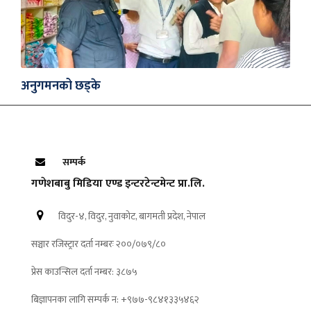
अनुगमनको छड्के
सम्पर्क
गणेशबाबु मिडिया एण्ड इन्टरटेन्टमेन्ट प्रा.लि.
विदुर-४, विदुर, नुवाकोट, बागमती प्रदेश, नेपाल
सञ्चार रजिस्ट्रार दर्ता नम्बरः २००/०७९/८०
प्रेस काउन्सिल दर्ता नम्बर: ३८७५
बिज्ञापनका लागि सम्पर्क न: +९७७-९८४१३३५४६२