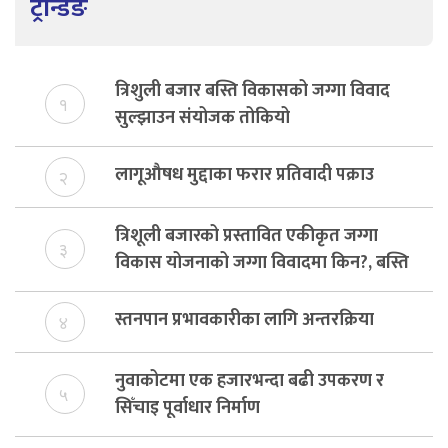
ट्रेन्डिङ
त्रिशुली बजार बस्ति विकासको जग्गा विवाद
१
सुल्झाउन संयोजक तोकियो
लागूऔषध मुद्दाका फरार प्रतिवादी पक्राउ
२
त्रिशूली बजारको प्रस्तावित एकीकृत जग्गा
३
विकास योजनाको जग्गा विवादमा किन?, बस्ति
विकास दर्ता नभए समिति विघटन हुने
स्तनपान प्रभावकारीका लागि अन्तरक्रिया
४
नुवाकोटमा एक हजारभन्दा बढी उपकरण र
५
सिँचाइ पूर्वाधार निर्माण