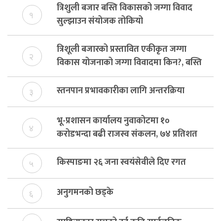
त्रिशुली बजार बस्ति विकासको जग्गा विवाद
१
सुल्झाउन संयोजक तोकियो
त्रिशूली बजारको प्रस्तावित एकीकृत जग्गा
२
विकास योजनाको जग्गा विवादमा किन?, बस्ति
विकास दर्ता नभए समिति विघटन हुने
स्तनपान प्रभावकारीका लागि अन्तरक्रिया
३
भू-प्रशासन कार्यालय नुवाकोटमा १०
४
करोडभन्दा बढी राजस्व संकलन, ७४ प्रतिशत
बेरुजु फर्छयौट
किस्पाङमा २६ जना स्वयंसेवीले दिए रगत
५
अनुगमनको छड्के
६