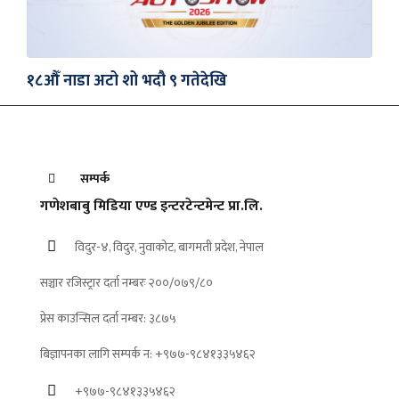
१८औँ नाडा अटो शो भदौ ९ गतेदेखि
सम्पर्क
गणेशबाबु मिडिया एण्ड इन्टरटेन्टमेन्ट प्रा.लि.
विदुर-४, विदुर, नुवाकोट, बागमती प्रदेश, नेपाल
सञ्चार रजिस्ट्रार दर्ता नम्बरः २००/०७९/८०
प्रेस काउन्सिल दर्ता नम्बर: ३८७५
बिज्ञापनका लागि सम्पर्क न: +९७७-९८४१३३५४६२
+९७७-९८४१३३५४६२