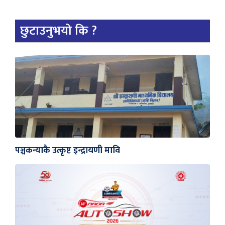
छुटाउनुभयो कि ?
पञ्चकन्याकै उत्कृष्ट इन्द्रायणी मावि