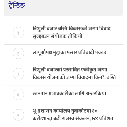
ट्रेन्डिङ
त्रिशुली बजार बस्ति विकासको जग्गा विवाद
१
सुल्झाउन संयोजक तोकियो
लागूऔषध मुद्दाका फरार प्रतिवादी पक्राउ
२
त्रिशूली बजारको प्रस्तावित एकीकृत जग्गा
३
विकास योजनाको जग्गा विवादमा किन?, बस्ति
विकास दर्ता नभए समिति विघटन हुने
स्तनपान प्रभावकारीका लागि अन्तरक्रिया
४
भू-प्रशासन कार्यालय नुवाकोटमा १०
५
करोडभन्दा बढी राजस्व संकलन, ७४ प्रतिशत
बेरुजु फर्छयौट