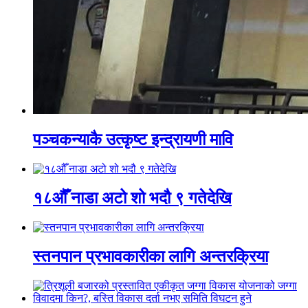
पञ्चकन्याकै उत्कृष्ट इन्द्रायणी मावि
१८औँ नाडा अटो शो भदौ ९ गतेदेखि
स्तनपान प्रभावकारीका लागि अन्तरक्रिया