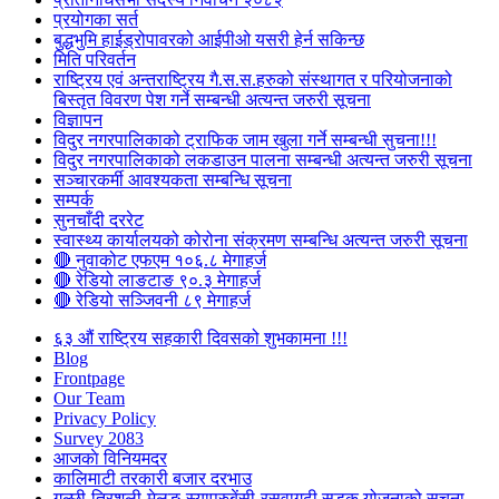
प्रयोगका सर्त
बुद्धभुमि हाईड्रोपावरको आईपीओ यसरी हेर्न सकिन्छ
मिति परिवर्तन
राष्ट्रिय एवं अन्तराष्ट्रिय गै.स.स.हरुको संस्थागत र परियोजनाको
बिस्तृत विवरण पेश गर्ने सम्बन्धी अत्यन्त जरुरी सूचना
विज्ञापन
विदुर नगरपालिकाको ट्राफिक जाम खुला गर्ने सम्बन्धी सुचना!!!
विदुर नगरपालिकाको लकडाउन पालना सम्बन्धी अत्यन्त जरुरी सूचना
सञ्चारकर्मी आवश्यकता सम्बन्धि सूचना
सम्पर्क
सुनचाँदी दररेट
स्वास्थ्य कार्यालयको कोरोना संक्रमण सम्बन्धि अत्यन्त जरुरी सूचना
🔴 नुवाकोट एफएम १०६.८ मेगाहर्ज
🔴 रेडियो लाङटाङ ९०.३ मेगाहर्ज
🔴 रेडियो सञ्जिवनी ८९ मेगाहर्ज
६३ औं राष्ट्रिय सहकारी दिवसको शुभकामना !!!
Blog
Frontpage
Our Team
Privacy Policy
Survey 2083
आजकाे विनियमदर
कालिमाटी तरकारी बजार दरभाउ
गल्छी-त्रिशुली-मेलुङ-स्याप्रुबेंसी-रसुवागढी सडक योजनाको सूचना