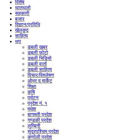
विशेष
थातथलो
सहकारी
बजार
विज्ञान/प्रविधि
खेलकुद
साहित्य
थप
डबली खबर
डबली फोटो
डबली भिडियो
डबली वार्ता
डबली साहित्य
विचार/विश्‍लेषण
ओभर द मार्केट
शिक्षा
कृषि
पर्यटन
प्रदेश नं. १
मधेश
बागमती प्रदेश
गण्डकी प्रदेश
लुम्बिनी
सुदूरपश्चिम प्रदेश
कर्णाली प्रदेश