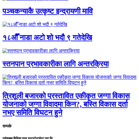
पञ्चकन्याकै उत्कृष्ट इन्द्रायणी मावि
१८औँ नाडा अटो शो भदौ ९ गतेदेखि
स्तनपान प्रभावकारीका लागि अन्तरक्रिया
त्रिशूली बजारको प्रस्तावित एकीकृत जग्गा विकास
योजनाको जग्गा विवादमा किन?, बस्ति विकास दर्ता
नभए समिति विघटन हुने
सम्पर्क
गणेशबाबु मिडिया एण्ड इन्टरटेन्टमेन्ट प्रा.लि.