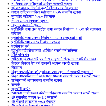
तालिममा सहभागीहरुको आवेदन सम्बन्धी सूचना
थ्रेसर धान झार्ने/काेदाे कुट्ने मेसिन सम्बन्धि सूचना!
दोश्रो राष्ट्रिय कविता महोत्सव २०७५ सम्बन्धि सूचना
नुवाकोट महोत्सव २०८० विशेषांक
नेपाल आयल निगमको सूचना
न्यूस्टार क्लबको सूचना
प्रतिनिधि सभा तथा प्रदेश सभा सदस्य निर्वाचन, २०७४ को मतगणना
परिणाम
प्रतिनिधि सभा सदस्य निर्वाचनमा उम्मेदवारहरुको सुची
प्रतिनिधिसभा सदस्य निर्वाचन २०८२
प्रयोगका सर्त
बुद्धभुमि हाईड्रोपावरको आईपीओ यसरी हेर्न सकिन्छ
मिति परिवर्तन
राष्ट्रिय एवं अन्तराष्ट्रिय गै.स.स.हरुको संस्थागत र परियोजनाको
बिस्तृत विवरण पेश गर्ने सम्बन्धी अत्यन्त जरुरी सूचना
विज्ञापन
विदुर नगरपालिकाको ट्राफिक जाम खुला गर्ने सम्बन्धी सुचना!!!
विदुर नगरपालिकाको लकडाउन पालना सम्बन्धी अत्यन्त जरुरी सूचना
सञ्चारकर्मी आवश्यकता सम्बन्धि सूचना
सम्पर्क
सुनचाँदी दररेट
स्वास्थ्य कार्यालयको कोरोना संक्रमण सम्बन्धि अत्यन्त जरुरी सूचना
🔴 नुवाकोट एफएम १०६.८ मेगाहर्ज
🔴 रेडियो लाङटाङ ९०.३ मेगाहर्ज
🔴 रेडियो सञ्जिवनी ८९ मेगाहर्ज