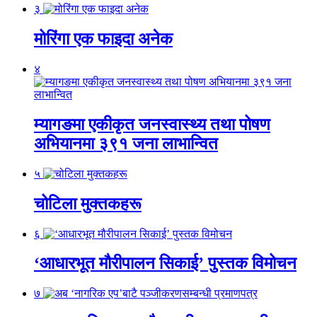
३
मोरिंगा एक फाइदा अनेक
४
म्यागङमा एकीकृत जनस्वास्थ्य तथा पोषण
अभियानमा ३९१ जना लाभान्वित
५
चोटिला मुक्तकहरू
६
‘आधारभूत मौरीपालन सिकाई’ पुस्तक विमोचन
७