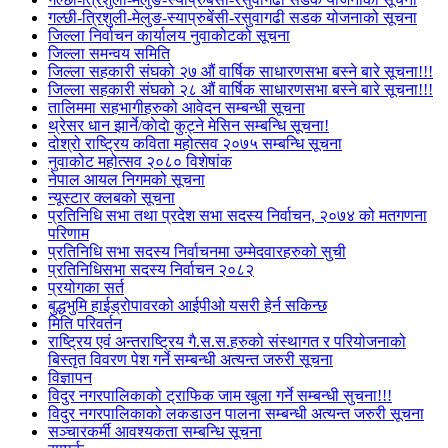
गल्छी-त्रिशुली-मेलुङ-स्याप्रुबेंसी-रसुवागढी सडक योजनाको सूचना
जिल्ला निर्वाचन कार्यालय नुवाकोटको सूचना
जिल्ला समन्वय समिति
जिल्ला सहकारी संघको २७ औं वार्षिक साधारणसभा बस्ने बारे सूचना!!!
जिल्ला सहकारी संघको २८ औं वार्षिक साधारणसभा बस्ने बारे सूचना!!!
तालिममा सहभागीहरुको आवेदन सम्बन्धी सूचना
थ्रेसर धान झार्ने/काेदाे कुट्ने मेसिन सम्बन्धि सूचना!
दोश्रो राष्ट्रिय कविता महोत्सव २०७५ सम्बन्धि सूचना
नुवाकोट महोत्सव २०८० विशेषांक
नेपाल आयल निगमको सूचना
न्यूस्टार क्लबको सूचना
प्रतिनिधि सभा तथा प्रदेश सभा सदस्य निर्वाचन, २०७४ को मतगणना
परिणाम
प्रतिनिधि सभा सदस्य निर्वाचनमा उम्मेदवारहरुको सुची
प्रतिनिधिसभा सदस्य निर्वाचन २०८२
प्रयोगका सर्त
बुद्धभुमि हाईड्रोपावरको आईपीओ यसरी हेर्न सकिन्छ
मिति परिवर्तन
राष्ट्रिय एवं अन्तराष्ट्रिय गै.स.स.हरुको संस्थागत र परियोजनाको
बिस्तृत विवरण पेश गर्ने सम्बन्धी अत्यन्त जरुरी सूचना
विज्ञापन
विदुर नगरपालिकाको ट्राफिक जाम खुला गर्ने सम्बन्धी सुचना!!!
विदुर नगरपालिकाको लकडाउन पालना सम्बन्धी अत्यन्त जरुरी सूचना
सञ्चारकर्मी आवश्यकता सम्बन्धि सूचना