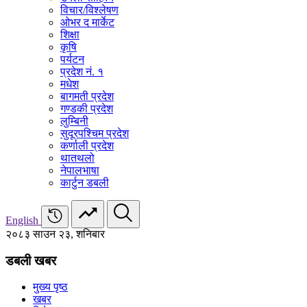
विचार/विश्‍लेषण
ओभर द मार्केट
शिक्षा
कृषि
पर्यटन
प्रदेश नं. १
मधेश
बागमती प्रदेश
गण्डकी प्रदेश
लुम्बिनी
सुदूरपश्चिम प्रदेश
कर्णाली प्रदेश
थातथलो
नेपालभाषा
कार्टुन डबली
English
२०८३ साउन २३, शनिबार
डबली खबर
मुख्य पृष्ठ
खबर