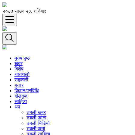
२०८३ साउन २३, शनिबार
मुख्य पृष्ठ
खबर
विशेष
थातथलो
सहकारी
बजार
विज्ञान/प्रविधि
खेलकुद
साहित्य
थप
डबली खबर
डबली फोटो
डबली भिडियो
डबली वार्ता
डबली साहित्य