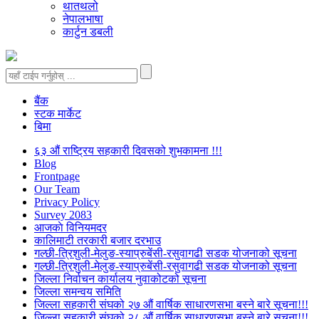
थातथलो
नेपालभाषा
कार्टुन डबली
बैंक
स्टक मार्केट
बिमा
६३ औं राष्ट्रिय सहकारी दिवसको शुभकामना !!!
Blog
Frontpage
Our Team
Privacy Policy
Survey 2083
आजकाे विनियमदर
कालिमाटी तरकारी बजार दरभाउ
गल्छी-त्रिशुली-मेलुङ-स्याप्रुबेंसी-रसुवागढी सडक योजनाको सूचना
गल्छी-त्रिशुली-मेलुङ-स्याप्रुबेंसी-रसुवागढी सडक योजनाको सूचना
जिल्ला निर्वाचन कार्यालय नुवाकोटको सूचना
जिल्ला समन्वय समिति
जिल्ला सहकारी संघको २७ औं वार्षिक साधारणसभा बस्ने बारे सूचना!!!
जिल्ला सहकारी संघको २८ औं वार्षिक साधारणसभा बस्ने बारे सूचना!!!