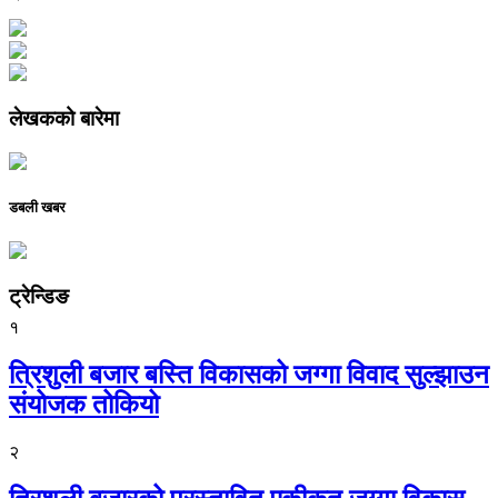
लेखकको बारेमा
डबली खबर
ट्रेन्डिङ
१
त्रिशुली बजार बस्ति विकासको जग्गा विवाद सुल्झाउन
संयोजक तोकियो
२