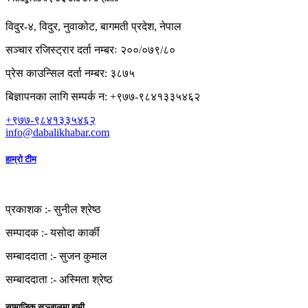
विदुर-४, विदुर, नुवाकोट, बागमती प्रदेश, नेपाल
सञ्चार रजिस्ट्रार दर्ता नम्बरः २००/०७९/८०
प्रेस काउन्सिल दर्ता नम्बर: ३८७५
बिज्ञापनका लागि सम्पर्क न: +९७७-९८४१३३५४६२
+९७७-९८४१३३५४६२
info@dabalikhabar.com
हाम्रो टीम
प्रकाशक :-
सुनील श्रेष्ठ
सम्पादक :-
यसोदा कार्की
सम्बाददाता :-
सुजन कुमाल
सम्बाददाता :-
अस्मिता श्रेष्ठ
सामाजिक सञ्जालमा हामी