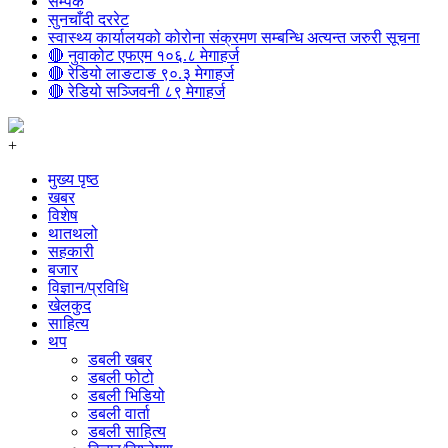
सम्पर्क
सुनचाँदी दररेट
स्वास्थ्य कार्यालयको कोरोना संक्रमण सम्बन्धि अत्यन्त जरुरी सूचना
🔴 नुवाकोट एफएम १०६.८ मेगाहर्ज
🔴 रेडियो लाङटाङ ९०.३ मेगाहर्ज
🔴 रेडियो सञ्जिवनी ८९ मेगाहर्ज
+
मुख्य पृष्ठ
खबर
विशेष
थातथलो
सहकारी
बजार
विज्ञान/प्रविधि
खेलकुद
साहित्य
थप
डबली खबर
डबली फोटो
डबली भिडियो
डबली वार्ता
डबली साहित्य