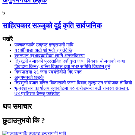
अनुगमनको छड्के
७
साहित्यकार सञ्जुको दुई कृति सार्वजनिक
भर्खरै
पञ्चकन्याकै उत्कृष्ट इन्द्रायणी मावि
१८औँ नाडा अटो शो भदौ ९ गतेदेखि
स्तनपान प्रभावकारीका लागि अन्तरक्रिया
त्रिशूली बजारको प्रस्तावित एकीकृत जग्गा विकास योजनाको जग्गा
विवादमा किन?, बस्ति विकास दर्ता नभए समिति विघटन हुने
किस्पाङमा २६ जना स्वयंसेवीले दिए रगत
अनुगमनको छड्के
त्रिशुली बजार बस्ति विकासको जग्गा विवाद सुल्झाउन संयोजक तोकियो
भू-प्रशासन कार्यालय नुवाकोटमा १० करोडभन्दा बढी राजस्व संकलन,
७४ प्रतिशत बेरुजु फर्छयौट
थप समाचार
छुटाउनुभयो कि ?