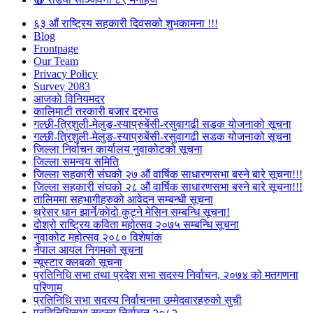
६३ औं राष्ट्रिय सहकारी दिवसको शुभकामना !!!
Blog
Frontpage
Our Team
Privacy Policy
Survey 2083
आजकाे विनियमदर
कालिमाटी तरकारी बजार दरभाउ
गल्छी-त्रिशुली-मेलुङ-स्याप्रुबेंसी-रसुवागढी सडक योजनाको सूचना
गल्छी-त्रिशुली-मेलुङ-स्याप्रुबेंसी-रसुवागढी सडक योजनाको सूचना
जिल्ला निर्वाचन कार्यालय नुवाकोटको सूचना
जिल्ला समन्वय समिति
जिल्ला सहकारी संघको २७ औं वार्षिक साधारणसभा बस्ने बारे सूचना!!!
जिल्ला सहकारी संघको २८ औं वार्षिक साधारणसभा बस्ने बारे सूचना!!!
तालिममा सहभागीहरुको आवेदन सम्बन्धी सूचना
थ्रेसर धान झार्ने/काेदाे कुट्ने मेसिन सम्बन्धि सूचना!
दोश्रो राष्ट्रिय कविता महोत्सव २०७५ सम्बन्धि सूचना
नुवाकोट महोत्सव २०८० विशेषांक
नेपाल आयल निगमको सूचना
न्यूस्टार क्लबको सूचना
प्रतिनिधि सभा तथा प्रदेश सभा सदस्य निर्वाचन, २०७४ को मतगणना
परिणाम
प्रतिनिधि सभा सदस्य निर्वाचनमा उम्मेदवारहरुको सुची
प्रतिनिधिसभा सदस्य निर्वाचन २०८२