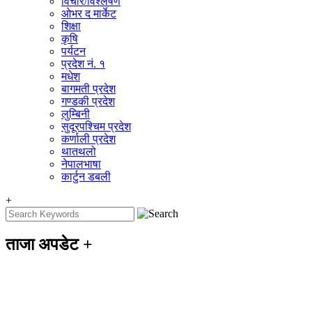
विचार/विश्‍लेषण
ओभर द मार्केट
शिक्षा
कृषि
पर्यटन
प्रदेश नं. १
मधेश
बागमती प्रदेश
गण्डकी प्रदेश
लुम्बिनी
सुदूरपश्चिम प्रदेश
कर्णाली प्रदेश
थातथलो
नेपालभाषा
कार्टुन डबली
+
ताजा अपडेट
+