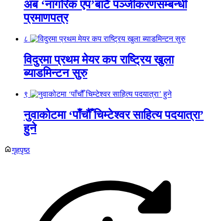
अब ‘नागरिक एप’बाटै पञ्जीकरणसम्बन्धी
प्रमाणपत्र
८
विदुरमा प्रथम मेयर कप राष्ट्रिय खुला
ब्याडमिन्टन सुरु
९
नुवाकोटमा ‘पाँचौँ चिम्टेश्वर साहित्य पदयात्रा’
हुने
गृहपृष्ठ