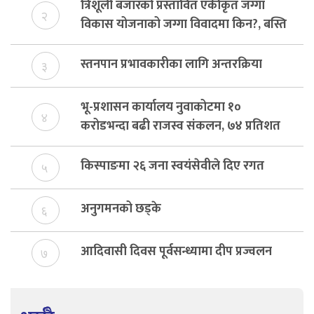
त्रिशूली बजारको प्रस्तावित एकीकृत जग्गा
२
विकास योजनाको जग्गा विवादमा किन?, बस्ति
विकास दर्ता नभए समिति विघटन हुने
स्तनपान प्रभावकारीका लागि अन्तरक्रिया
३
भू-प्रशासन कार्यालय नुवाकोटमा १०
४
करोडभन्दा बढी राजस्व संकलन, ७४ प्रतिशत
बेरुजु फर्छयौट
किस्पाङमा २६ जना स्वयंसेवीले दिए रगत
५
अनुगमनको छड्के
६
आदिवासी दिवस पूर्वसन्ध्यामा दीप प्रज्वलन
७