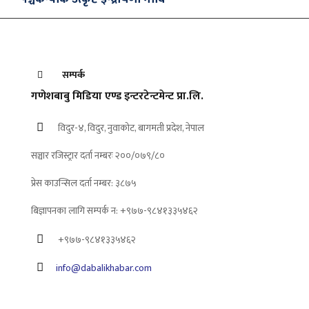
सम्पर्क
गणेशबाबु मिडिया एण्ड इन्टरटेन्टमेन्ट प्रा.लि.
विदुर-४, विदुर, नुवाकोट, बागमती प्रदेश, नेपाल
सञ्चार रजिस्ट्रार दर्ता नम्बरः २००/०७९/८०
प्रेस काउन्सिल दर्ता नम्बर: ३८७५
बिज्ञापनका लागि सम्पर्क न: +९७७-९८४१३३५४६२
+९७७-९८४१३३५४६२
info@dabalikhabar.com