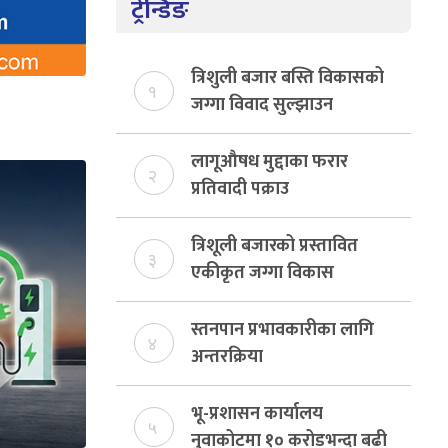
ट्रेन्डिङ
त्रिशुली बजार बस्ति विकासको
१
जग्गा विवाद सुल्झाउन
संयोजक तोकियो
लागूऔषध मुद्दाका फरार
२
प्रतिवादी पक्राउ
त्रिशूली बजारको प्रस्तावित
३
एकीकृत जग्गा विकास
योजनाको जग्गा विवादमा
किन?, बस्ति विकास दर्ता नभए
स्तनपान प्रभावकारीका लागि
४
समिति विघटन हुने
अन्तरक्रिया
भू-प्रशासन कार्यालय
५
नुवाकोटमा १० करोडभन्दा बढी