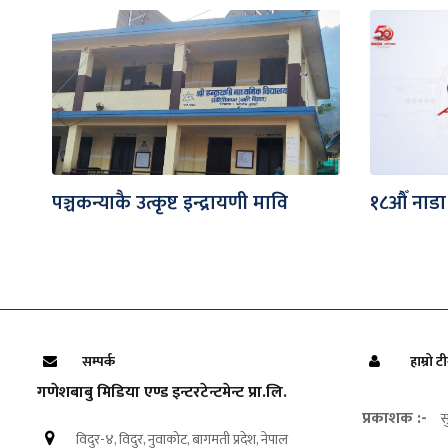
पञ्चकन्याकै उत्कृष्ट इन्द्रायणी मावि
१८औँ नाडा
सम्पर्क
हाम्रो ट
गणेशबाबु मिडिया एण्ड इन्टरटेन्टमेन्ट प्रा.लि.
प्रकाशक :-
स
विदुर-४, विदुर, नुवाकोट, बागमती प्रदेश, नेपाल