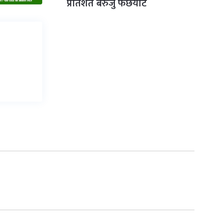
प्रतिशत बेरुजु फर्छयौट