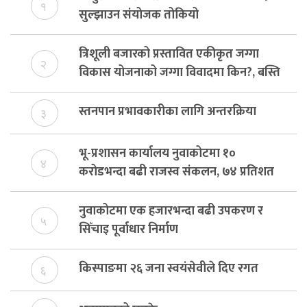
१
सुल्झाउन संयोजक तोकियो
त्रिशूली बजारको प्रस्तावित एकीकृत जग्गा
२
विकास योजनाको जग्गा विवादमा किन?, बस्ति
विकास दर्ता नभए समिति विघटन हुने
स्तनपान प्रभावकारीका लागि अन्तरक्रिया
३
भू-प्रशासन कार्यालय नुवाकोटमा १०
४
करोडभन्दा बढी राजस्व संकलन, ७४ प्रतिशत
बेरुजु फर्छयौट
नुवाकोटमा एक हजारभन्दा बढी उपकरण र
५
सिँचाइ पूर्वाधार निर्माण
किस्पाङमा २६ जना स्वयंसेवीले दिए रगत
६