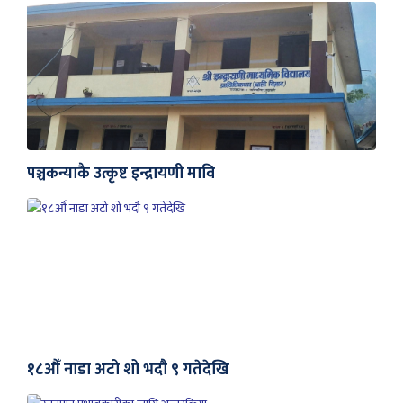
पञ्चकन्याकै उत्कृष्ट इन्द्रायणी मावि
१८औँ नाडा अटो शो भदौ ९ गतेदेखि