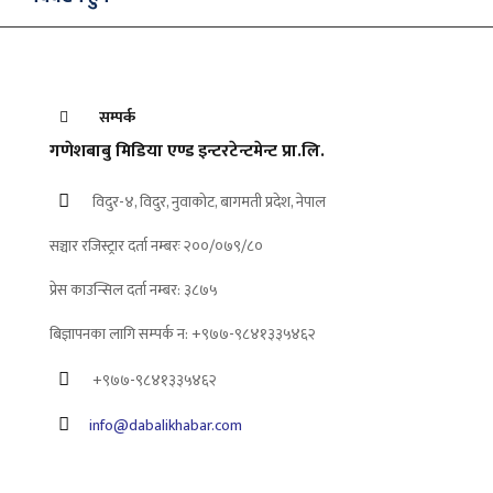
सम्पर्क
गणेशबाबु मिडिया एण्ड इन्टरटेन्टमेन्ट प्रा.लि.
विदुर-४, विदुर, नुवाकोट, बागमती प्रदेश, नेपाल
सञ्चार रजिस्ट्रार दर्ता नम्बरः २००/०७९/८०
प्रेस काउन्सिल दर्ता नम्बर: ३८७५
बिज्ञापनका लागि सम्पर्क न: +९७७-९८४१३३५४६२
+९७७-९८४१३३५४६२
info@dabalikhabar.com