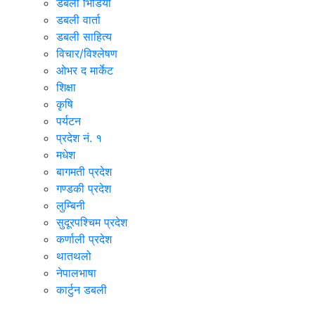
डबली भिडियो
डबली वार्ता
डबली साहित्य
विचार/विश्‍लेषण
ओभर द मार्केट
शिक्षा
कृषि
पर्यटन
प्रदेश नं. १
मधेश
बागमती प्रदेश
गण्डकी प्रदेश
लुम्बिनी
सुदूरपश्चिम प्रदेश
कर्णाली प्रदेश
थातथलो
नेपालभाषा
कार्टुन डबली