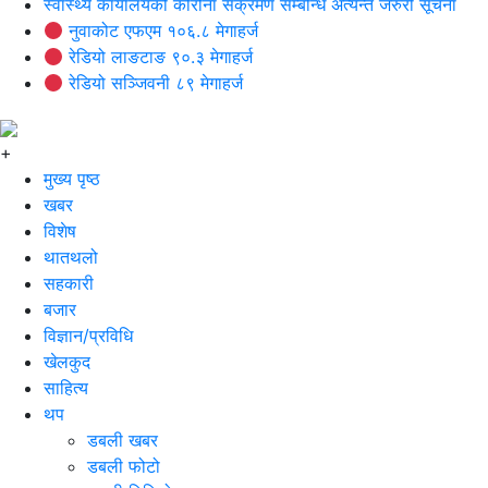
स्वास्थ्य कार्यालयको कोरोना संक्रमण सम्बन्धि अत्यन्त जरुरी सूचना
नुवाकोट एफएम १०६.८ मेगाहर्ज
रेडियो लाङटाङ ९०.३ मेगाहर्ज
रेडियो सञ्जिवनी ८९ मेगाहर्ज
+
मुख्य पृष्ठ
खबर
विशेष
थातथलो
सहकारी
बजार
विज्ञान/प्रविधि
खेलकुद
साहित्य
थप
डबली खबर
डबली फोटो